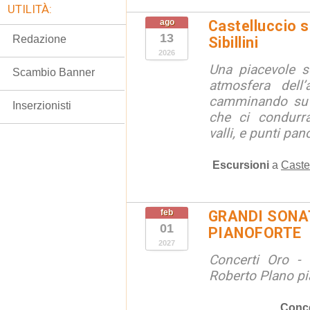
UTILITÀ:
ago
Castelluccio so
13
Redazione
Sibillini
2026
Una piacevole s
Scambio Banner
atmosfera dell’
camminando su s
Inserzionisti
che ci condurra
valli, e punti pano
Escursioni
a
Caste
feb
GRANDI SONAT
01
PIANOFORTE
2027
Concerti Oro - 
Roberto Plano pi
Conce