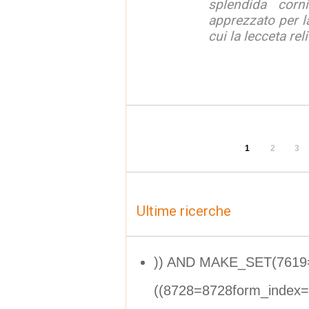
splendida corn
apprezzato per la
cui la lecceta relit
1
2
3
Ultime ricerche
)) AND MAKE_SET(7619
((8728=8728form_index=