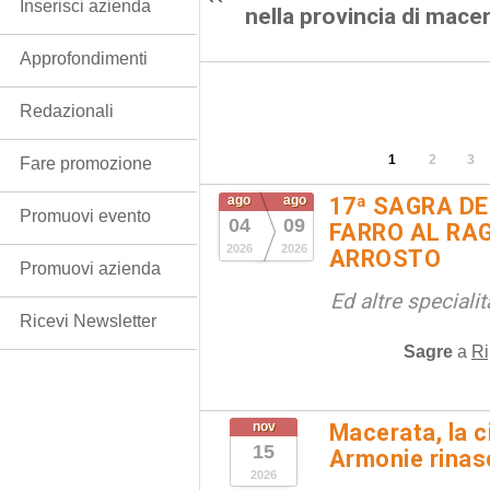
Inserisci azienda
nella provincia di mace
Approfondimenti
Redazionali
1
2
3
Fare promozione
ago
ago
17ª SAGRA DE
Promuovi evento
04
09
FARRO AL RAG
2026
2026
ARROSTO
Promuovi azienda
Ed altre special
Ricevi Newsletter
Sagre
a
Ri
nov
Macerata, la ci
15
Armonie rinas
2026