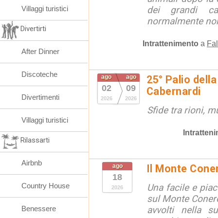
Villaggi turistici
dei grandi ca
normalmente non 
Divertirti
Intrattenimento
a
Fal
After Dinner
Discoteche
ago
ago
25° Palio della
02
09
Cabernardi
Divertimenti
2026
2026
Sfide tra rioni, m
Villaggi turistici
Intratten
Rilassarti
Airbnb
ago
Il Monte Cone
18
Country House
Una facile e pia
2026
sul Monte Conero,
Benessere
avvolti nella s