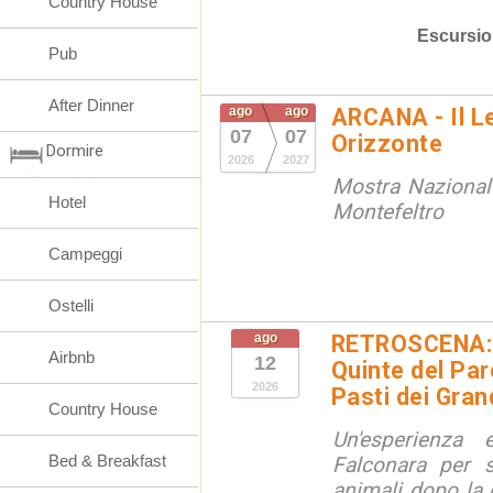
Country House
Escursio
Pub
After Dinner
ago
ago
ARCANA - Il L
07
07
Orizzonte
Dormire
2026
2027
Mostra Nazional
Hotel
Montefeltro
Campeggi
Ostelli
ago
RETROSCENA: V
Airbnb
12
Quinte del Pa
2026
Pasti dei Gran
Country House
Un'esperienza
Bed & Breakfast
Falconara per s
animali dopo la c