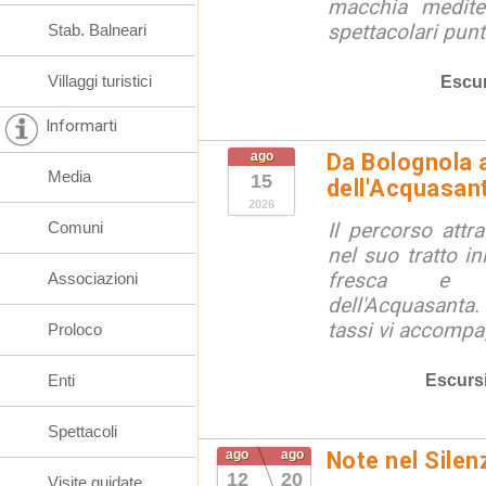
macchia medite
spettacolari punt
Stab. Balneari
Villaggi turistici
Escur
Informarti
ago
Da Bolognola a
Media
15
dell'Acquasan
2026
Comuni
Il percorso attra
nel suo tratto in
fresca e lu
Associazioni
dell'Acquasanta.
tassi vi accompag
Proloco
Escurs
Enti
Spettacoli
ago
ago
Note nel Silen
12
20
Visite guidate