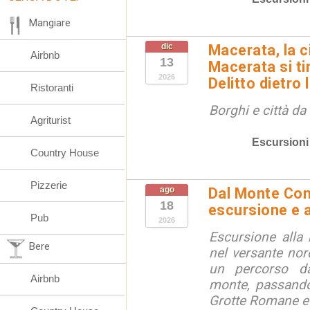
Mangiare
dic
Macerata, la ci
Airbnb
13
Macerata si tin
2026
Delitto dietro 
Ristoranti
Borghi e città da
Agriturist
Escursioni
Country House
Pizzerie
ago
Dal Monte Cone
18
escursione e a
Pub
2026
Escursione alla
Bere
nel versante no
un percorso d
Airbnb
monte, passando
Grotte Romane e i