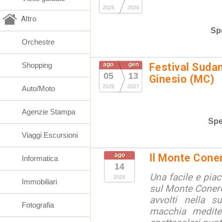
2026
2026
Altro
Spe
Orchestre
Shopping
ago
gen
Festival Suda
05
13
Ginesio (MC)
2026
2027
Auto/Moto
Agenzie Stampa
Spe
Viaggi Escursioni
ago
Il Monte Cone
Informatica
14
Una facile e pia
2026
Immobiliari
sul Monte Conero,
avvolti nella s
Fotografia
macchia medite