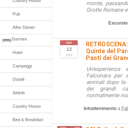
Country House
monte, passando
Grotte Romane e i
Pub
Escursio
After Dinner
Dormire
ago
RETROSCENA: V
12
Quinte del Pa
Hotel
2026
Pasti dei Gran
Campeggi
Un'esperienza
Falconara per s
Ostelli
animali dopo la c
dei grandi ca
Airbnb
normalmente non 
Country House
Intrattenimento
a
Fal
Bed & Breakfast