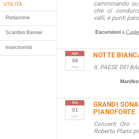
camminando su s
UTILITÀ:
che ci condurra
valli, e punti pano
Redazione
Escursioni
a
Caste
Scambio Banner
Inserzionisti
ago
NOTTE BIANC
06
IL PAESE DEI B
2026
Manifes
feb
GRANDI SONAT
01
PIANOFORTE
2027
Concerti Oro - 
Roberto Plano pi