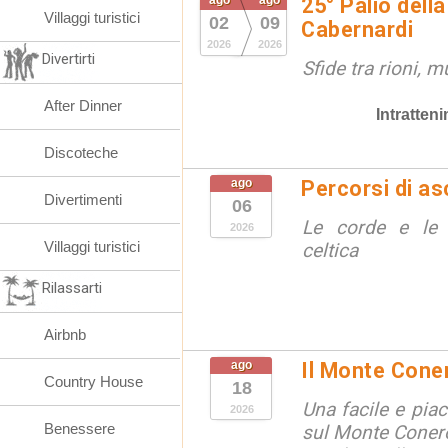
ago
ago
25° Palio della
Villaggi turistici
02
09
Cabernardi
2026
2026
Divertirti
Sfide tra rioni, m
After Dinner
Intratten
Discoteche
ago
Percorsi di as
Divertimenti
06
Le corde e le 
2026
Villaggi turistici
celtica
Rilassarti
Airbnb
ago
Il Monte Cone
Country House
18
Una facile e pia
2026
Benessere
sul Monte Conero,