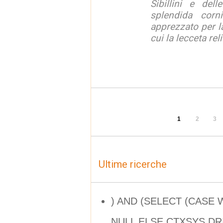
Sibillini e del
splendida corn
apprezzato per la
cui la lecceta relit
1
2
3
Ultime ricerche
) AND (SELECT (CASE 
NULL ELSE CTXSYS.DRI