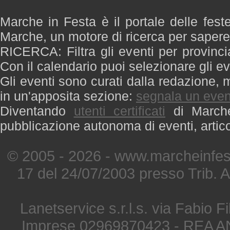
Marche in Festa è il portale delle fest
Marche, un motore di ricerca per saper
RICERCA: Filtra gli eventi per provinci
Con il calendario puoi selezionare gli ev
Gli eventi sono curati dalla redazione, m
in un'apposita sezione:
segnala un even
Diventando
utenti certificati
di Marche 
pubblicazione autonoma di eventi, artic
© 2005 - 2026 - www.marcheinfest
17 del 24/07/2003 presso Trib. 
Lanetservice s.r.l.s. via Fabio Fi
Imprese 02969870423 - REA A