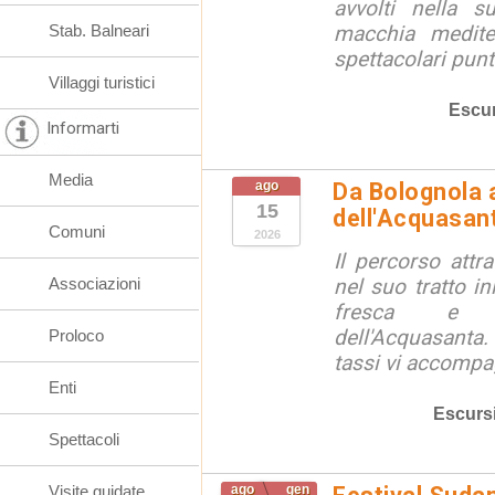
avvolti nella s
Stab. Balneari
macchia medite
spettacolari punt
Villaggi turistici
Escur
Informarti
Media
ago
Da Bolognola a
15
dell'Acquasan
Comuni
2026
Il percorso attra
Associazioni
nel suo tratto in
fresca e lu
dell'Acquasanta.
Proloco
tassi vi accompag
Enti
Escurs
Spettacoli
Visite guidate
ago
gen