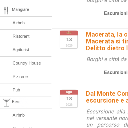
Borghi e città da
Mangiare
Escursioni
Airbnb
dic
Macerata, la ci
Ristoranti
13
Macerata si tin
2026
Delitto dietro 
Agriturist
Borghi e città da
Country House
Escursioni
Pizzerie
Pub
ago
Dal Monte Cone
18
escursione e a
Bere
2026
Escursione alla
Airbnb
nel versante no
un percorso d