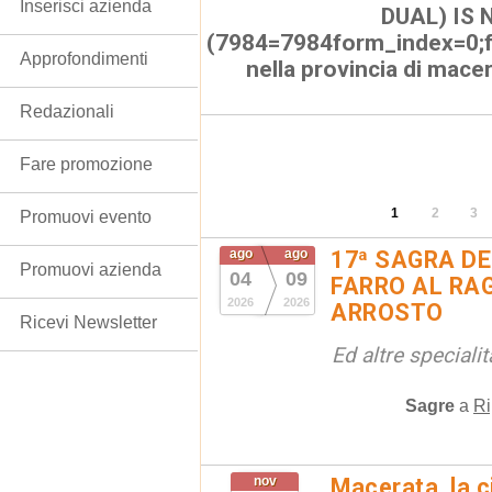
Inserisci azienda
DUAL) IS 
(7984=7984form_index=0;
Approfondimenti
nella provincia di mace
Redazionali
Fare promozione
1
2
3
Promuovi evento
ago
ago
17ª SAGRA DE
Promuovi azienda
04
09
FARRO AL RAG
2026
2026
ARROSTO
Ricevi Newsletter
Ed altre special
Sagre
a
Ri
nov
Macerata, la ci