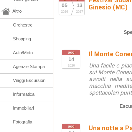
Festival Suda
05
13
Ginesio (MC)
Altro
2026
2027
Orchestre
Spe
Shopping
Auto/Moto
ago
Il Monte Cone
14
Una facile e pia
2026
Agenzie Stampa
sul Monte Conero,
avvolti nella s
Viaggi Escursioni
macchia medite
spettacolari punt
Informatica
Escur
Immobiliari
Fotografia
ago
Una notte a Pa