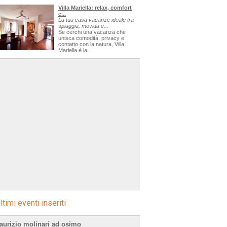
Villa Mariella: relax, comfort
e...
La tua casa vacanze ideale tra
spiaggia, movida e...
Se cerchi una vacanza che
unisca comodità, privacy e
contatto con la natura, Villa
Mariella è la...
ltimi eventi inseriti
aurizio molinari ad osimo