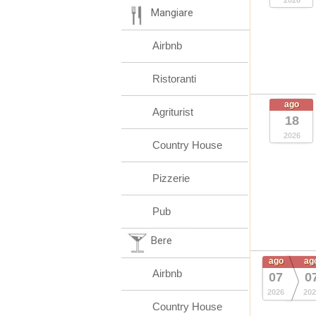
2026
Mangiare
Airbnb
Ristoranti
ago
Agriturist
18
2026
Country House
Pizzerie
Pub
Bere
ago
ag
Airbnb
07
0
2026
202
Country House