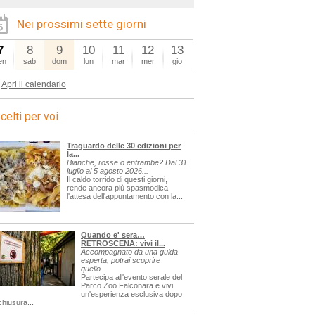
Nei prossimi sette giorni
7
8
9
10
11
12
13
en
sab
dom
lun
mar
mer
gio
Apri il calendario
celti per voi
Traguardo delle 30 edizioni per
la...
Bianche, rosse o entrambe? Dal 31
luglio al 5 agosto 2026...
Il caldo torrido di questi giorni,
rende ancora più spasmodica
l'attesa dell'appuntamento con la...
Quando e' sera…
RETROSCENA: vivi il...
Accompagnato da una guida
esperta, potrai scoprire
quello...
Partecipa all'evento serale del
Parco Zoo Falconara e vivi
un'esperienza esclusiva dopo
chiusura...