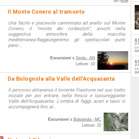
Il Monte Conero al tramonto
Una facile e piacevole camminata ad anello sul Monte
Conero, il “monte dei corbezzoli”, avvolti nella
suggestiva atmosfera della macchia
mediterranea.Raggiungeremo gli spettacolari punti
A 
A 
pano...
Lo
MA
Escursioni
a
Sirolo - AN
A 
Letture: 10
A 
Lo
MA
Da Bolognola alla Valle dell'Acquasanta
Il percorso attraversa il torrente Fiastrone nel suo tratto
iniziale per poi entrare, nella fresca e lussureggiante
Valle dell'Acquasanta. L'ombra di faggi, aceri e tassi vi
accompagnerà fino al...
Escursioni
a
Bolognola - MC
Letture: 22
o