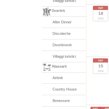
Villaggi turistici
ago
Divertirti
18
2026
After Dinner
Discoteche
Divertimenti
Villaggi turistici
ago
15
Rilassarti
2026
Airbnb
Country House
Benessere
ago
ag