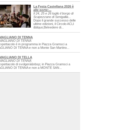
La Festa Castellana 2026 è
alle porte:...
Il 24, 25 e 26 luglio il borgo di
Scapezzano di Senigallia...
Dopo il grande successo delle
ultime edizioni, il Circolo ACLI
&ldquo;Belvedere di...
MAGLIANO DI TENNA
MAGLIANO DI TENNA
 spettacolo è in programma in Piazza Gramsci a
GLIANO DI TENNA e non a Monte San Martino...
MAGLIANO DI TELLA
MAGLIANO DI TENNA
 spettacolo di svolgerà&nbsp; in Piazza Gramsci a
GLIANO DI TENNA e non a MONTE SAN...