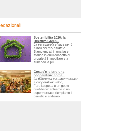
edazionali
Sostenibilità 2026: la
Direttiva Green...
La vera parola chiave per il
futuro del real estate e'...
Siamo entrati in una fase
storica in cui il concetto di
proprietà immobiliare sta
subendo la più...
Cosa c'e' dietro una
cooperativa: come...
La differenza tra supermercato
e cooperativa: valori,...
Fare la spesa è un gesto
quotidiano: entriamo in un
supermercato, riempiamo il
carrello e andiamo...