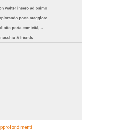
on walter insero ad osimo
splorando porta maggiore
llotto porta comicità,...
inocchio & friends
pprofondimenti