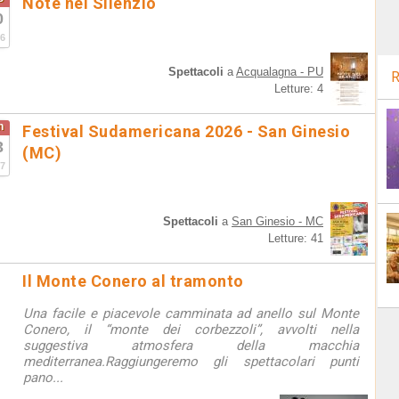
Note nel Silenzio
0
6
Spettacoli
a
Acqualagna - PU
R
Letture: 4
n
Festival Sudamericana 2026 - San Ginesio
3
(MC)
7
Spettacoli
a
San Ginesio - MC
Letture: 41
Il Monte Conero al tramonto
Una facile e piacevole camminata ad anello sul Monte
Conero, il “monte dei corbezzoli”, avvolti nella
suggestiva atmosfera della macchia
mediterranea.Raggiungeremo gli spettacolari punti
pano...