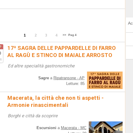
Ac
1
2
3
4
>>
Pag 4
o
17ª SAGRA DELLE PAPPARDELLE DI FARRO
9
AL RAGÙ E STINCO DI MAIALE ARROSTO
6
Ed altre specialità gastronomiche
Sagre
a
Ripatransone - AP
Letture: 85
Macerata, la città che non ti aspetti -
Armonie rinascimentali
Borghi e città da scoprire
Escursioni
a
Macerata - MC