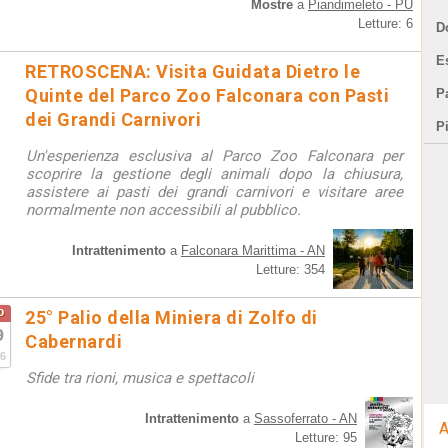
Mostre
a
Piandimeleto - PU
Letture: 6
D
E
RETROSCENA: Visita Guidata Dietro le
Quinte del Parco Zoo Falconara con Pasti
Pa
dei Grandi Carnivori
P
Un'esperienza esclusiva al Parco Zoo Falconara per
scoprire la gestione degli animali dopo la chiusura,
assistere ai pasti dei grandi carnivori e visitare aree
normalmente non accessibili al pubblico.
Intrattenimento
a
Falconara Marittima - AN
Letture: 354
o
25° Palio della Miniera di Zolfo di
9
Cabernardi
6
Sfide tra rioni, musica e spettacoli
Intrattenimento
a
Sassoferrato - AN
A
Letture: 95