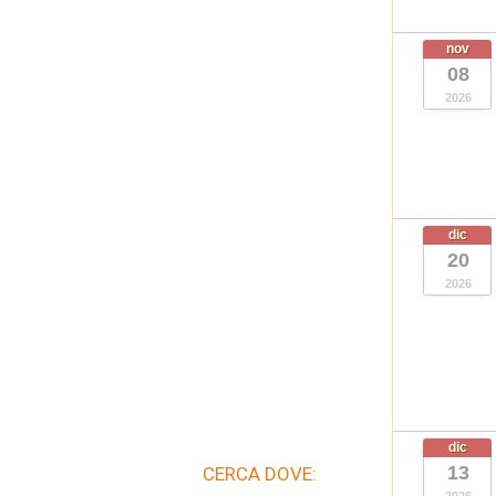
nov
08
2026
dic
20
2026
dic
13
CERCA DOVE: