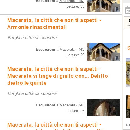
Escursioni
a
Macerata - MC
Letture: 33
Macerata, la città che non ti aspetti -
s
Armonie rinascimentali
Borghi e città da scoprire
S
Escursioni
a
Macerata - MC
Letture: 29
Macerata, la città che non ti aspetti -
Macerata si tinge di giallo con... Delitto
dietro le quinte
Borghi e città da scoprire
Escursioni
a
Macerata - MC
Letture: 26
Macerata, la città che non ti aspetti -
la 