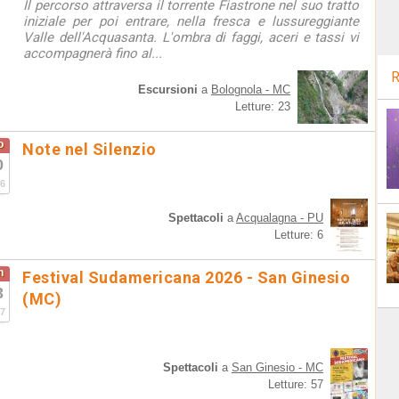
Il percorso attraversa il torrente Fiastrone nel suo tratto
iniziale per poi entrare, nella fresca e lussureggiante
Valle dell'Acquasanta. L'ombra di faggi, aceri e tassi vi
accompagnerà fino al...
R
Escursioni
a
Bolognola - MC
Letture: 23
o
Note nel Silenzio
0
6
Spettacoli
a
Acqualagna - PU
Letture: 6
n
Festival Sudamericana 2026 - San Ginesio
3
(MC)
7
Spettacoli
a
San Ginesio - MC
Letture: 57