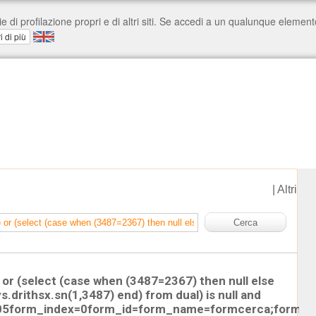
|
Altri
 or (select (case when (3487=2367) then null else
s.drithsx.sn(1,3487) end) from dual) is null and
05form_index=0form_id=form_name=formcerca;form_da