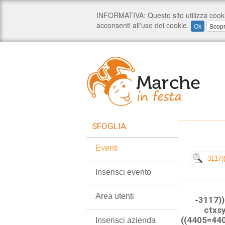
SFOGLIA:
Eventi
Inserisci evento
Area utenti
-3117))
ctxsy
((4405=44
Inserisci azienda