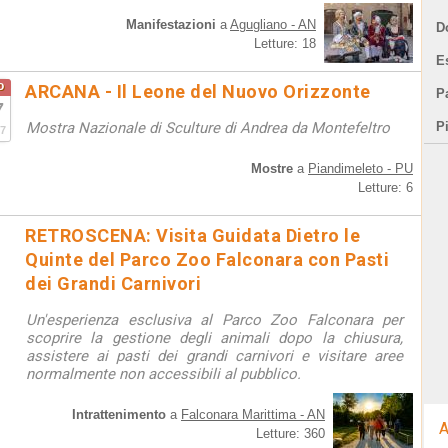
Manifestazioni
a
Agugliano - AN
D
Letture: 18
E
o
ARCANA - Il Leone del Nuovo Orizzonte
Pa
7
Mostra Nazionale di Sculture di Andrea da Montefeltro
P
7
Mostre
a
Piandimeleto - PU
Letture: 6
RETROSCENA: Visita Guidata Dietro le
Quinte del Parco Zoo Falconara con Pasti
dei Grandi Carnivori
Un'esperienza esclusiva al Parco Zoo Falconara per
scoprire la gestione degli animali dopo la chiusura,
assistere ai pasti dei grandi carnivori e visitare aree
normalmente non accessibili al pubblico.
Intrattenimento
a
Falconara Marittima - AN
A
Letture: 360