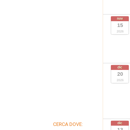
nov
15
2026
dic
20
2026
dic
CERCA DOVE:
13