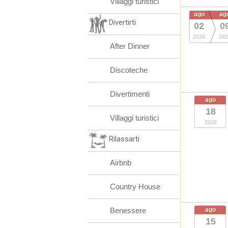
Villaggi turistici
ago
ag
Divertirti
02
0
2026
202
After Dinner
Discoteche
Divertimenti
ago
18
Villaggi turistici
2026
Rilassarti
Airbnb
Country House
Benessere
ago
15