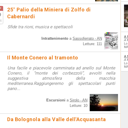
o
25° Palio della Miniera di Zolfo di
9
Cabernardi
6
Sfide tra rioni, musica e spettacoli
A 
Intrattenimento
a
Sassoferrato - AN
A 
Letture: 111
Lo
MA
Il Monte Conero al tramonto
A 
A 
Lo
MA
Una facile e piacevole camminata ad anello sul Monte
Conero, il “monte dei corbezzoli”, avvolti nella
suggestiva atmosfera della macchia
mediterranea.Raggiungeremo gli spettacolari punti
pano...
Escursioni
a
Sirolo - AN
Letture: 10
Da Bolognola alla Valle dell'Acquasanta