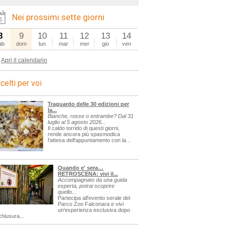
Nei prossimi sette giorni
8
9
10
11
12
13
14
ab
dom
lun
mar
mer
gio
ven
Apri il calendario
celti per voi
Traguardo delle 30 edizioni per
la...
Bianche, rosse o entrambe? Dal 31
luglio al 5 agosto 2026...
Il caldo torrido di questi giorni,
rende ancora più spasmodica
l'attesa dell'appuntamento con la...
Quando e' sera…
RETROSCENA: vivi il...
Accompagnato da una guida
esperta, potrai scoprire
quello...
Partecipa all'evento serale del
Parco Zoo Falconara e vivi
un'esperienza esclusiva dopo
chiusura...