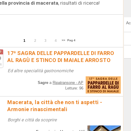
ella provincia di macerata
, risultati di ricerca!
Ac
1
2
3
4
>>
Pag 4
o
17ª SAGRA DELLE PAPPARDELLE DI FARRO
9
AL RAGÙ E STINCO DI MAIALE ARROSTO
6
Ed altre specialità gastronomiche
Sagre
a
Ripatransone - AP
Letture: 96
Macerata, la città che non ti aspetti -
Armonie rinascimentali
Borghi e città da scoprire