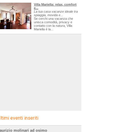
Villa Mariella: relax, comfort
e...
La tua casa vacanze ideale tra
spiaggia, movida e...
Se cerchi una vacanza che
unisca comodità, privacy e
contatto con la natura, Villa
Mariella è la...
ltimi eventi inseriti
aurizio molinari ad osimo