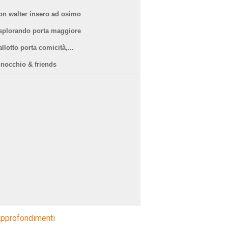
on walter insero ad osimo
splorando porta maggiore
llotto porta comicità,...
inocchio & friends
pprofondimenti