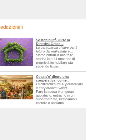
edazionali
Sostenibilità 2026: la
Direttiva Green...
La vera parola chiave per il
futuro del real estate e'...
Siamo entrati in una fase
storica in cui il concetto di
proprietà immobiliare sta
subendo la più...
Cosa c'e' dietro una
cooperativa: come...
La differenza tra supermercato
e cooperativa: valori,...
Fare la spesa è un gesto
quotidiano: entriamo in un
supermercato, riempiamo il
carrello e andiamo...