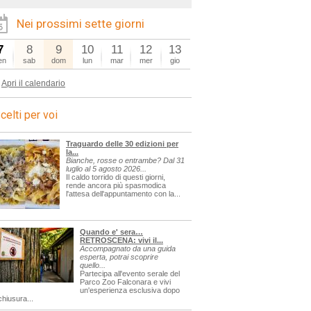
Nei prossimi sette giorni
7
8
9
10
11
12
13
en
sab
dom
lun
mar
mer
gio
Apri il calendario
celti per voi
Traguardo delle 30 edizioni per
la...
Bianche, rosse o entrambe? Dal 31
luglio al 5 agosto 2026...
Il caldo torrido di questi giorni,
rende ancora più spasmodica
l'attesa dell'appuntamento con la...
Quando e' sera…
RETROSCENA: vivi il...
Accompagnato da una guida
esperta, potrai scoprire
quello...
Partecipa all'evento serale del
Parco Zoo Falconara e vivi
un'esperienza esclusiva dopo
chiusura...