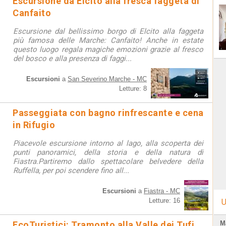
Escursione da Elcito alla fresca faggeta di
Canfaito
Escursione dal bellissimo borgo di Elcito alla faggeta
più famosa delle Marche: Canfaito! Anche in estate
questo luogo regala magiche emozioni grazie al fresco
del bosco e alla presenza di faggi...
Escursioni
a
San Severino Marche - MC
Letture: 8
Passeggiata con bagno rinfrescante e cena
in Rifugio
Piacevole escursione intorno al lago, alla scoperta dei
punti panoramici, della storia e della natura di
Fiastra.Partiremo dallo spettacolare belvedere della
Ruffella, per poi scendere fino all...
Escursioni
a
Fiastra - MC
Letture: 16
U
EcoTuristici: Tramonto alla Valle dei Tufi
M