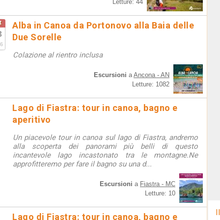
Letture: 44
t
Alba in Canoa da Portonovo alla Baia delle
3
Due Sorelle
6
Colazione al rientro inclusa
Escursioni
a
Ancona - AN
Letture: 1082
Lago di Fiastra: tour in canoa, bagno e
aperitivo
Un piacevole tour in canoa sul lago di Fiastra, andremo
alla scoperta dei panorami più belli di questo
incantevole lago incastonato tra le montagne.Ne
approfitteremo per fare il bagno su una d...
Escursioni
a
Fiastra - MC
Letture: 10
I
Lago di Fiastra: tour in canoa, bagno e