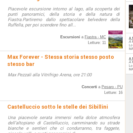
Piacevole escursione intorno al lago, alla scoperta dei
punti panoramici, della storia e della natura di
Fiastra.Partiremo dallo spettacolare belvedere della
Ruffella, per poi scendere fino all...
Escursioni
a
Fiastra - MC
A 
A 
Letture: 11
Lo
MA
Max Forever - Stessa storia stesso posto
A 
A 
stesso bar
Lo
MA
Max Pezzali alla Vitrifrigo Arena, ore 21:00
Concerti
a
Pesaro - PU
Letture: 16
Castelluccio sotto le stelle dei Sibillini
Una piacevole serata immersi nella dolce atmosfera
dell’altopiano di Castelluccio, camminando su strade
bianche e sentieri che ci condurranno, tra faggete,