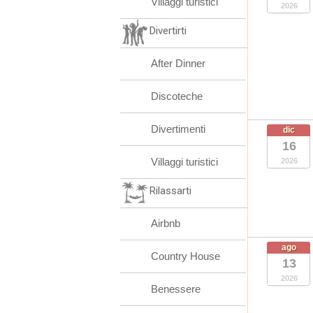
Villaggi turistici
2026
Divertirti
After Dinner
Discoteche
Divertimenti
dic
16
Villaggi turistici
2026
Rilassarti
Airbnb
ago
Country House
13
2026
Benessere