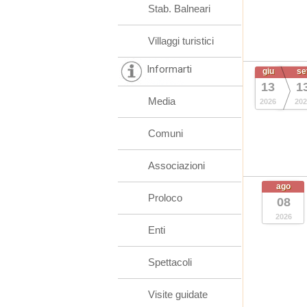
Stab. Balneari
Villaggi turistici
Informarti
giu
se
13
1
Media
2026
202
Comuni
Associazioni
ago
Proloco
08
2026
Enti
Spettacoli
Visite guidate