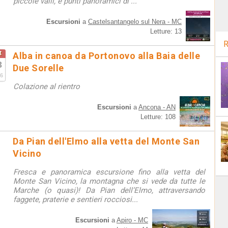
piccole valli, e punti panoramici di ...
Escursioni
a
Castelsantangelo sul Nera - MC
Letture: 13
R
t
Alba in canoa da Portonovo alla Baia delle
3
Due Sorelle
6
Colazione al rientro
Escursioni
a
Ancona - AN
Letture: 108
Da Pian dell'Elmo alla vetta del Monte San
Vicino
Fresca e panoramica escursione fino alla vetta del
Monte San Vicino, la montagna che si vede da tutte le
Marche (o quasi)! Da Pian dell’Elmo, attraversando
faggete, praterie e sentieri rocciosi...
Escursioni
a
Apiro - MC