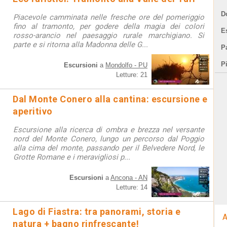
D
Piacevole camminata nelle fresche ore del pomeriggio
fino al tramonto, per godere della magia dei colori
E
rosso-arancio nel paesaggio rurale marchigiano. Si
parte e si ritorna alla Madonna delle G...
Pa
P
Escursioni
a
Mondolfo - PU
Letture: 21
Dal Monte Conero alla cantina: escursione e
aperitivo
Escursione alla ricerca di ombra e brezza nel versante
nord del Monte Conero, lungo un percorso dal Poggio
alla cima del monte, passando per il Belvedere Nord, le
Grotte Romane e i meravigliosi p...
Escursioni
a
Ancona - AN
Letture: 14
Lago di Fiastra: tra panorami, storia e
A
natura + bagno rinfrescante!