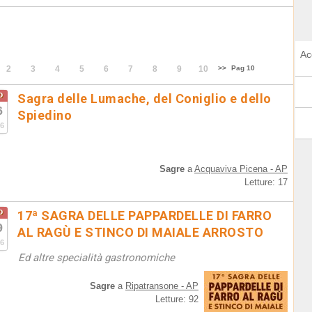
Ac
2
3
4
5
6
7
8
9
10
>>
Pag 10
o
Sagra delle Lumache, del Coniglio e dello
6
Spiedino
6
Sagre
a
Acquaviva Picena - AP
Letture: 17
o
17ª SAGRA DELLE PAPPARDELLE DI FARRO
9
AL RAGÙ E STINCO DI MAIALE ARROSTO
6
Ed altre specialità gastronomiche
Sagre
a
Ripatransone - AP
Letture: 92