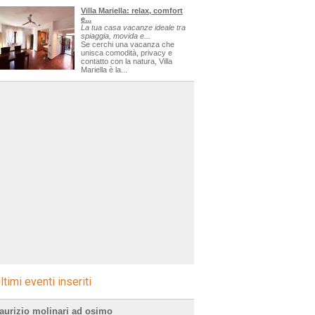
Villa Mariella: relax, comfort
e...
La tua casa vacanze ideale tra
spiaggia, movida e...
Se cerchi una vacanza che
unisca comodità, privacy e
contatto con la natura, Villa
Mariella è la...
ltimi eventi inseriti
aurizio molinari ad osimo