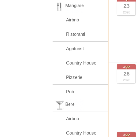
Mangiare
23
2026
Airbnb
Ristoranti
Agriturist
Country House
ago
26
Pizzerie
2026
Pub
Bere
Airbnb
Country House
ago