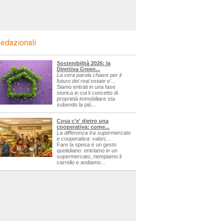
edazionali
Sostenibilità 2026: la
Direttiva Green...
La vera parola chiave per il
futuro del real estate e'...
Siamo entrati in una fase
storica in cui il concetto di
proprietà immobiliare sta
subendo la più...
Cosa c'e' dietro una
cooperativa: come...
La differenza tra supermercato
e cooperativa: valori,...
Fare la spesa è un gesto
quotidiano: entriamo in un
supermercato, riempiamo il
carrello e andiamo...