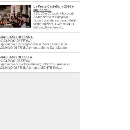
La Festa Castellana 2026 è
alle porte:...
Il 24, 25 e 26 luglio il borgo di
Scapezzano di Senigallia...
Dopo il grande successo delle
ultime edizioni, il Circolo ACLI
&ldquo;Belvedere di...
MAGLIANO DI TENNA
MAGLIANO DI TENNA
 spettacolo è in programma in Piazza Gramsci a
GLIANO DI TENNA e non a Monte San Martino...
MAGLIANO DI TELLA
MAGLIANO DI TENNA
 spettacolo di svolgerà&nbsp; in Piazza Gramsci a
GLIANO DI TENNA e non a MONTE SAN...