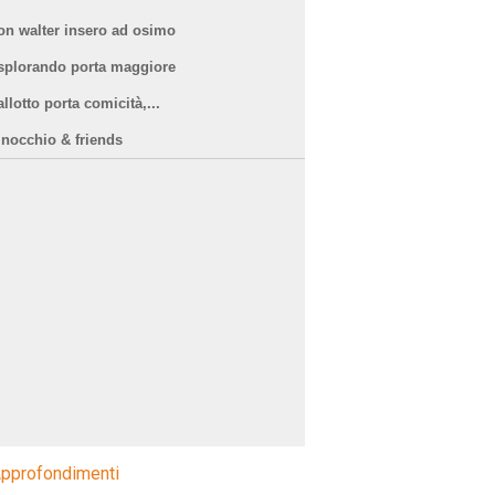
on walter insero ad osimo
splorando porta maggiore
llotto porta comicità,...
inocchio & friends
pprofondimenti