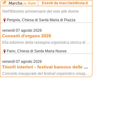
Mostra "le madri costituenti"
Eventi da marcheinfesta.it
Nell'80esimo anniversario del voto alle donne
Pergola, Chiesa di Santa Maria di Piazza
venerdì 07 agosto 2026
Concerti d'organo 2026
65a edizione della rassegna organistica storica di fano
Fano, Chiesa di Santa Maria Nuova
venerdì 07 agosto 2026
Trionfi interiori - festival barocco delle marche
Concerto inaugurale del festival organistico omaggio ai vici
Montecarotto, Chiesa Collegiata SS. Annunziata
venerdì 07 agosto 2026
Friku festival
Eventi per bambini di tutte le età, da zero a 100 e più anni
Altidona, MARCHE
venerdì 07 agosto 2026
Escursione nelle campagne della val mivola e degustazione in cantina
Facile e piacevole escursione tra i vigneti e la campagna della val mivola! camminere[...]