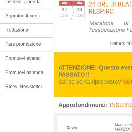
Inserisci azienda
giu
giu
24 ORE DI BE
27
28
RESPIRO
Approfondimenti
2026
2026
Maratona d
l'associazione F
Redazionali
Letture:
40
Fare promozione
Promuovi evento
ATTENZIONE: Questo event
Promuovi azienda
PASSATO!!
Sai se verrà riproposto?
SE
Ricevi Newsletter
Approfondimenti:
INSERIS
Marzocca 
Dove:
MARZOC