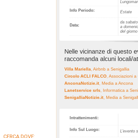
Lungomare
Info Periodo:
Estate
da sabato
Data:
a domenic
del giorn
Nelle vicinanze di questo 
raccomanda alcuni locali/at
Villa Mariella
, Airbnb a Senigallia
Circolo ACLI FALCO
, Associazioni a
AnconaNotizie.it
, Media a Ancona
Lanetservice srls
, Informatica a Seni
SenigalliaNotizie.it
, Media a Senigall
Intrattenimenti:
Info Sul Luogo:
L'evento s
CERCA DOVE: