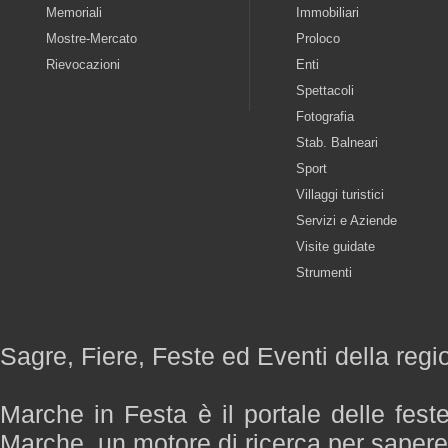
Memoriali
Immobiliari
Mostre-Mercato
Proloco
Rievocazioni
Enti
Spettacoli
Fotografia
Stab. Balneari
Sport
Villaggi turistici
Servizi e Aziende
Visite guidate
Strumenti
Sagre, Fiere, Feste ed Eventi della reg
Marche in Festa è il portale delle fest
Marche, un motore di ricerca per saper