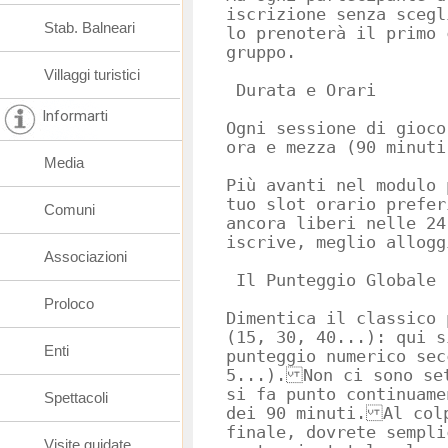
iscrizione senza scegl
Stab. Balneari
lo prenoterà il primo 
gruppo.
Villaggi turistici
Durata e Orari
Informarti
Ogni sessione di gioco
ora e mezza (90 minuti
Media
Più avanti nel modulo 
tuo slot orario prefer
Comuni
ancora liberi nelle 24
iscrive, meglio allogg
Associazioni
Il Punteggio Globale 
Proloco
Dimentica il classico 
(15, 30, 40...): qui s
Enti
punteggio numerico sec
5...). Non ci sono se
si fa punto continuame
Spettacoli
dei 90 minuti. Al col
finale, dovrete sempli
Visite guidate