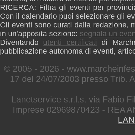
RICERCA: Filtra gli eventi per provinci
Con il calendario puoi selezionare gli ev
Gli eventi sono curati dalla redazione, m
in un'apposita sezione:
segnala un even
Diventando
utenti certificati
di Marche 
pubblicazione autonoma di eventi, artic
© 2005 - 2026 - www.marcheinfest
17 del 24/07/2003 presso Trib. 
Lanetservice s.r.l.s. via Fabio Fi
Imprese 02969870423 - REA A
LAN