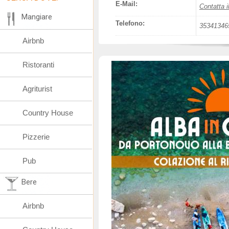
E-Mail:
Contatta i
Mangiare
Telefono:
35341346
Airbnb
Ristoranti
Agriturist
Country House
Pizzerie
Pub
Bere
Airbnb