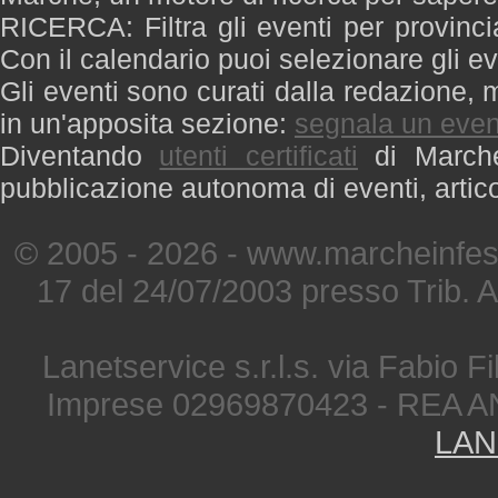
RICERCA: Filtra gli eventi per provinci
Con il calendario puoi selezionare gli ev
Gli eventi sono curati dalla redazione, m
in un'apposita sezione:
segnala un even
Diventando
utenti certificati
di Marche 
pubblicazione autonoma di eventi, artic
© 2005 - 2026 - www.marcheinfest
17 del 24/07/2003 presso Trib. 
Lanetservice s.r.l.s. via Fabio Fi
Imprese 02969870423 - REA A
LAN