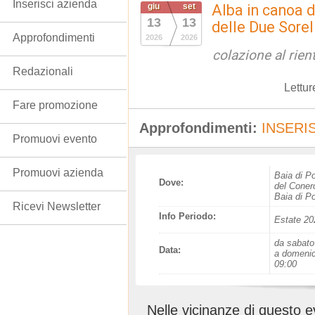
Inserisci azienda
giu
set
Alba in canoa d
13
13
delle Due Sorel
Approfondimenti
2026
2026
colazione al rien
Redazionali
Lettur
Fare promozione
Approfondimenti:
INSERIS
Promuovi evento
Promuovi azienda
Baia di P
Dove:
del Coner
Baia di P
Ricevi Newsletter
Info Periodo:
Estate 20
da sabato
Data:
a domenic
09:00
Nelle vicinanze di questo 