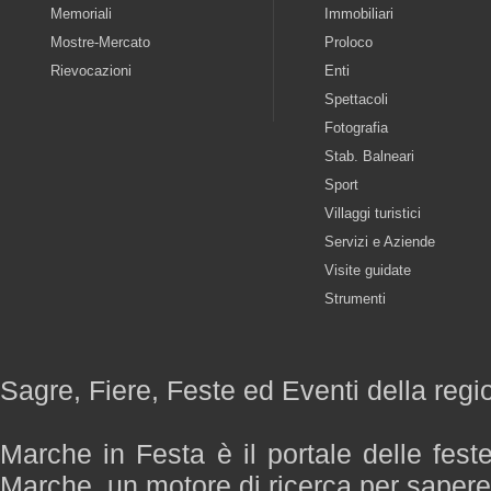
Memoriali
Immobiliari
Mostre-Mercato
Proloco
Rievocazioni
Enti
Spettacoli
Fotografia
Stab. Balneari
Sport
Villaggi turistici
Servizi e Aziende
Visite guidate
Strumenti
Sagre, Fiere, Feste ed Eventi della reg
Marche in Festa è il portale delle fest
Marche, un motore di ricerca per saper