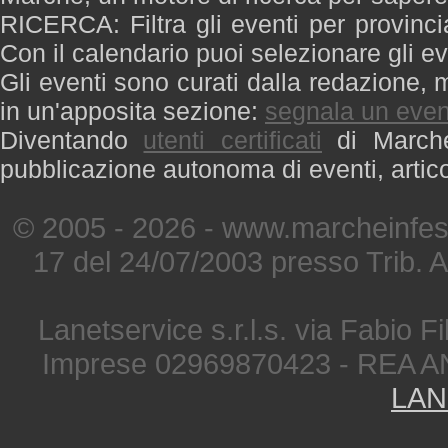
RICERCA: Filtra gli eventi per provinci
Con il calendario puoi selezionare gli ev
Gli eventi sono curati dalla redazione, m
in un'apposita sezione:
segnala un even
Diventando
utenti certificati
di Marche 
pubblicazione autonoma di eventi, artic
© 2005 - 2026 - www.marcheinfest
17 del 24/07/2003 presso Trib. 
Lanetservice s.r.l.s. via Fabio Fi
Imprese 02969870423 - REA A
LAN