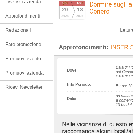
Inserisci azienda
giu
set
Dormire sugli a
20
13
Conero
Approfondimenti
2026
2026
Lettur
Redazionali
Fare promozione
Approfondimenti:
INSERIS
Promuovi evento
Baia di P
Dove:
del Coner
Promuovi azienda
Baia di P
Info Periodo:
Estate 20
Ricevi Newsletter
da sabato
Data:
a domenic
13:00 del
Nelle vicinanze di questo 
raccomanda alcuni locali/at