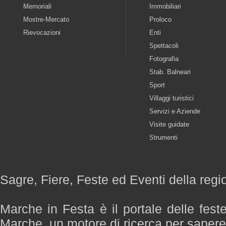
Memoriali
Immobiliari
Mostre-Mercato
Proloco
Rievocazioni
Enti
Spettacoli
Fotografia
Stab. Balneari
Sport
Villaggi turistici
Servizi e Aziende
Visite guidate
Strumenti
Sagre, Fiere, Feste ed Eventi della reg
Marche in Festa è il portale delle fest
Marche, un motore di ricerca per saper