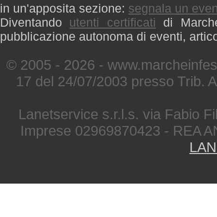
in un'apposita sezione:
segnala un even
Diventando
utenti certificati
di Marche 
pubblicazione autonoma di eventi, artic
© 2005 - 2026 - www.marcheinfest
17 del 24/07/2003 presso Trib. 
Lanetservice s.r.l.s. via Fabio Fi
Imprese 02969870423 - REA A
LAN