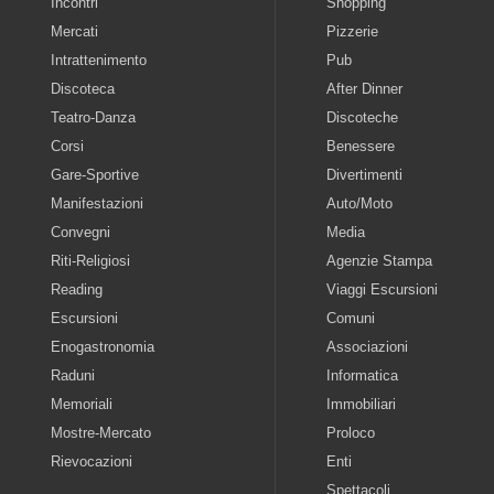
Incontri
Shopping
Mercati
Pizzerie
Intrattenimento
Pub
Discoteca
After Dinner
Teatro-Danza
Discoteche
Corsi
Benessere
Gare-Sportive
Divertimenti
Manifestazioni
Auto/Moto
Convegni
Media
Riti-Religiosi
Agenzie Stampa
Reading
Viaggi Escursioni
Escursioni
Comuni
Enogastronomia
Associazioni
Raduni
Informatica
Memoriali
Immobiliari
Mostre-Mercato
Proloco
Rievocazioni
Enti
Spettacoli