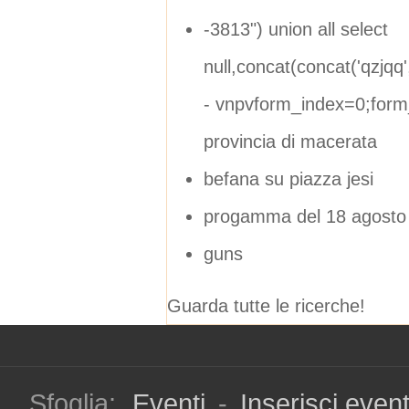
-3813") union all select
null,concat(concat('qzjqq','
- vnpvform_index=0;form
provincia di macerata
befana su piazza jesi
progamma del 18 agosto
guns
Guarda tutte le ricerche!
Sfoglia:
Eventi
-
Inserisci even