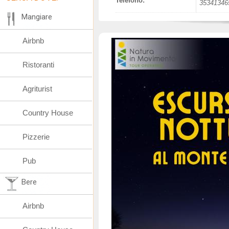
Telefono:
35341346
Mangiare
Airbnb
Ristoranti
Agriturist
Country House
Pizzerie
Pub
Bere
Airbnb