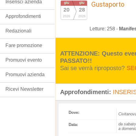
Inserisci azienda
giu
giu
Gustaporto
20
28
Approfondimenti
2026
2026
Letture:
258
-
Manifes
Redazionali
Fare promozione
ATTENZIONE: Questo event
PASSATO!!
Promuovi evento
Sai se verrà riproposto?
SE
Promuovi azienda
Ricevi Newsletter
Approfondimenti:
INSERIS
Dove:
Civitanov
da sabato
Data:
a domenic