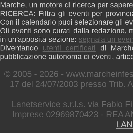
Marche, un motore di ricerca per saper
RICERCA: Filtra gli eventi per provinci
Con il calendario puoi selezionare gli ev
Gli eventi sono curati dalla redazione, m
in un'apposita sezione:
segnala un even
Diventando
utenti certificati
di Marche 
pubblicazione autonoma di eventi, artic
© 2005 - 2026 - www.marcheinfest
17 del 24/07/2003 presso Trib. 
Lanetservice s.r.l.s. via Fabio Fi
Imprese 02969870423 - REA A
LAN