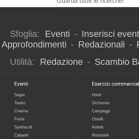
Guarda tutte le ricerche!
Sfoglia:
Eventi
-
Inserisci even
Approfondimenti
-
Redazionali
-
Utilità:
Redazione
-
Scambio B
Eventi
Esercizi commercial
Sagre
Hotel
Teatro
Orchestre
Cinema
Campeggi
Feste
Ostelli
Spettacoli
Airbnb
Cabaret
Ristoranti