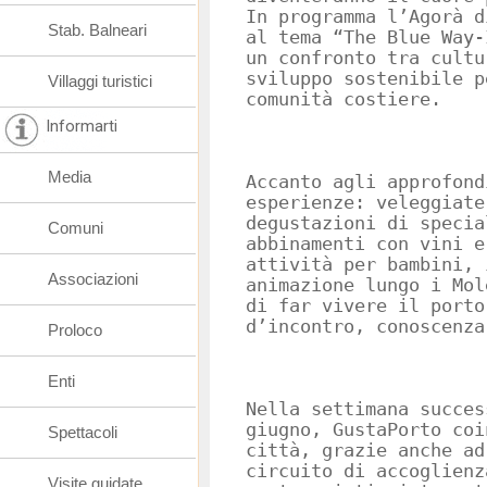
In programma l’Agorà d
Stab. Balneari
al tema “The Blue Way-
un confronto tra cultu
sviluppo sostenibile p
Villaggi turistici
comunità costiere.
Informarti
Media
Accanto agli approfond
esperienze: veleggiate
degustazioni di specia
Comuni
abbinamenti con vini e
attività per bambini, 
Associazioni
animazione lungo i Mol
di far vivere il porto
d’incontro, conoscenza
Proloco
Enti
Nella settimana succes
giugno, GustaPorto coi
Spettacoli
città, grazie anche ad
circuito di accoglienz
Visite guidate