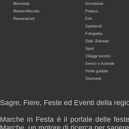
Memoriali
Immobiliari
Mostre-Mercato
Proloco
Rievocazioni
Enti
Spettacoli
Fotografia
Stab. Balneari
Sport
Villaggi turistici
Servizi e Aziende
Visite guidate
Strumenti
Sagre, Fiere, Feste ed Eventi della reg
Marche in Festa è il portale delle fest
Marche, un motore di ricerca per saper