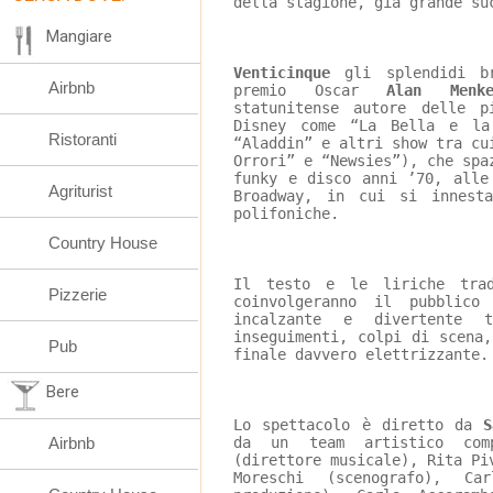
della stagione, già grande su
Mangiare
Venticinque
 gli splendidi b
Airbnb
premio Oscar 
Alan Menke
statunitense autore delle p
Disney come “La Bella e la
Ristoranti
“Aladdin” e altri show tra cu
Orrori” e “Newsies”), che spa
funky e disco anni ’70, alle
Agriturist
Broadway, in cui si innest
polifoniche.
Country House
Il testo e le liriche tra
Pizzerie
coinvolgeranno il pubblico
incalzante e divertente 
inseguimenti, colpi di scena
Pub
finale davvero elettrizzante.
Bere
Lo spettacolo è diretto da 
S
Airbnb
da un team artistico com
(direttore musicale), Rita Pi
Moreschi (scenografo), Ca