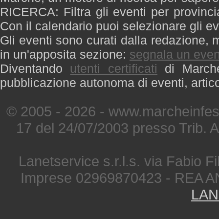
RICERCA: Filtra gli eventi per provinci
Con il calendario puoi selezionare gli ev
Gli eventi sono curati dalla redazione, m
in un'apposita sezione:
segnala un even
Diventando
utenti certificati
di Marche 
pubblicazione autonoma di eventi, artic
© 2005 - 2026 - www.marcheinfest
17 del 24/07/2003 presso Trib. 
Lanetservice s.r.l.s. via Fabio Fi
Imprese 02969870423 - REA A
LAN