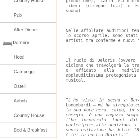
Country House
produzione), Carla Accoramb
Tiberi (disegno luci) e Em
suono).
Pub
After Dinner
Nelle affollate audizioni te
lo scorso aprile, sono stati
artisti tra conferme e nuovi 
Dormire
Hotel
Il ruolo di Deloris (ovvero 
ciclone che travolgerà la tr
è affidato alla madrile
Campeggi
applauditissima protagonista
musical.
Ostelli
“
L'ho vista in scena a Bar
Airbnb
Longobardi – 
mi ha stregato c
la sua voce nera, calda, in 
energia, è una ragazza semp
Country House
l’ho incontrata fuori da
partecipare alle audizioni a
Bed & Breakfast
senza esitazione ha detto: '
è lei la nostra Deloris'
”.