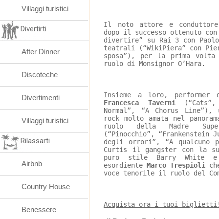
Villaggi turistici
Il noto attore e conduttore
Divertirti
dopo il successo ottenuto con
divertire” su Rai 3 con Paol
teatrali (“WikiPiera” con Pie
After Dinner
sposa”), per la prima volta
ruolo di Monsignor O’Hara.
Discoteche
Insieme a loro, performer 
Divertimenti
Francesca Taverni 
(“Cats”
Normal”, “A Chorus Line”), 
rock molto amata nel panoram
Villaggi turistici
ruolo della Madre Supe
(“Pinocchio”, “Frankenstein J
Rilassarti
degli orrori”, “A qualcuno 
Curtis il gangster con la s
puro stile Barry White e
Airbnb
esordiente 
Marco Trespioli 
ch
voce tenorile il ruolo del Co
Country House
Acquista ora i tuoi biglietti
Benessere