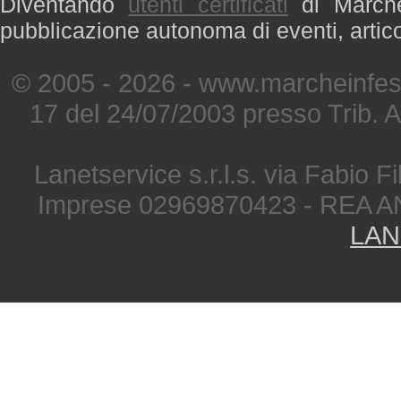
Diventando
utenti certificati
di Marche 
pubblicazione autonoma di eventi, artic
© 2005 - 2026 - www.marcheinfest
17 del 24/07/2003 presso Trib. 
Lanetservice s.r.l.s. via Fabio Fi
Imprese 02969870423 - REA A
LAN