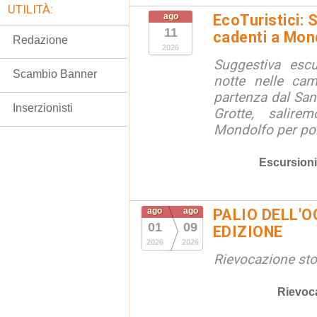
UTILITÀ:
ago
EcoTuristici: 
11
cadenti a Mon
Redazione
2026
Suggestiva escu
Scambio Banner
notte nelle ca
partenza dal San
Inserzionisti
Grotte, salire
Mondolfo per poi 
Escursioni
ago
ago
PALIO DELL'OC
01
09
EDIZIONE
2026
2026
Rievocazione stor
Rievoc