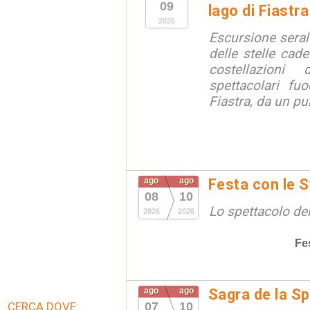
09
lago di Fiastra
2026
Escursione seral
delle stelle cade
costellazion
spettacolari fuo
Fiastra, da un pu
ago
ago
Festa con le S
08
10
Lo spettacolo de
2026
2026
Fe
ago
ago
Sagra de la S
CERCA DOVE:
07
10