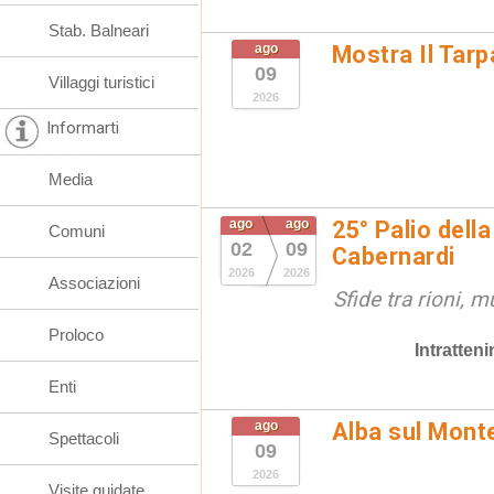
Stab. Balneari
ago
Mostra Il Tarp
09
Villaggi turistici
2026
Informarti
Media
ago
ago
25° Palio della
Comuni
02
09
Cabernardi
2026
2026
Associazioni
Sfide tra rioni, m
Proloco
Intratten
Enti
ago
Alba sul Mont
Spettacoli
09
2026
Visite guidate