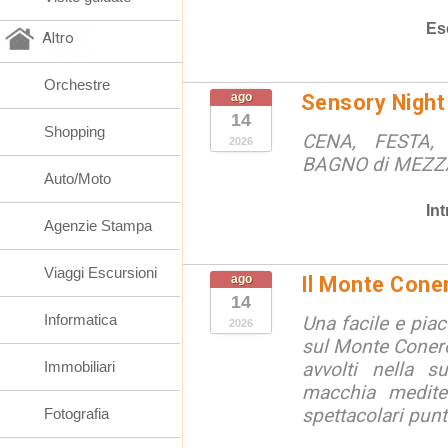
Es
Altro
Orchestre
ago
Sensory Night
14
Shopping
CENA, FESTA, 
2026
BAGNO di MEZ
Auto/Moto
In
Agenzie Stampa
Viaggi Escursioni
ago
Il Monte Cone
14
Informatica
Una facile e pia
2026
sul Monte Conero,
Immobiliari
avvolti nella s
macchia medite
spettacolari punt
Fotografia