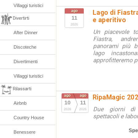
Villaggi turistici
ago
Lago di Fiastr
11
Divertirti
e aperitivo
2026
Un piacevole t
After Dinner
Fiastra, andr
panorami più be
Discoteche
lago incaston
approfitteremo pe
Divertimenti
Villaggi turistici
Rilassarti
ago
ago
RipaMagic 20
10
11
Airbnb
Due giorni di 
2026
2026
spettacoli e labor
Country House
Spe
Benessere