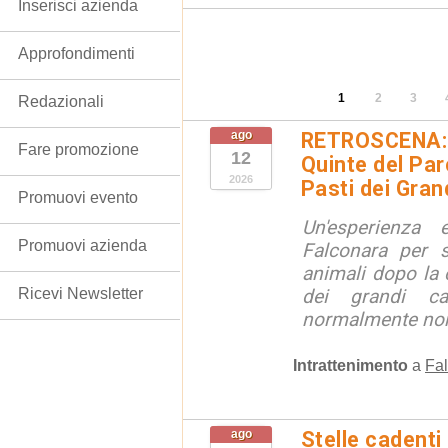
Inserisci azienda
Approfondimenti
1
2
3
Redazionali
ago
RETROSCENA: V
Fare promozione
12
Quinte del Pa
2026
Pasti dei Gran
Promuovi evento
Un'esperienza
Promuovi azienda
Falconara per s
animali dopo la c
Ricevi Newsletter
dei grandi ca
normalmente non 
Intrattenimento
a
Fal
ago
Stelle cadenti 