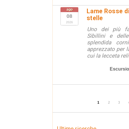
ago
Lame Rosse di 
08
stelle
2026
Uno dei più fa
Sibillini e del
splendida corn
apprezzato per la
cui la lecceta relit
Escursio
1
2
3
Ultime ricerche