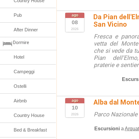
Country House
Pub
ago
Da Pian dell'E
08
San Vicino
After Dinner
2026
Fresca e panora
Dormire
vetta del Monte
che si vede da tu
Hotel
Pian dell’Elmo
praterie e sentier
Campeggi
Escurs
Ostelli
Airbnb
ago
Alba dal Mont
10
Parco Nazionale d
2026
Country House
Escursioni
a
Arquat
Bed & Breakfast