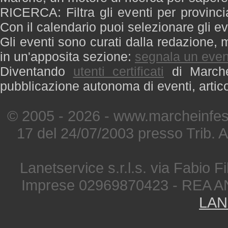
RICERCA: Filtra gli eventi per provinci
Con il calendario puoi selezionare gli ev
Gli eventi sono curati dalla redazione, m
in un'apposita sezione:
segnala un even
Diventando
utenti certificati
di Marche 
pubblicazione autonoma di eventi, artic
© 2005 - 2026 - www.marcheinfest
17 del 24/07/2003 presso Trib. 
Lanetservice s.r.l.s. via Fabio Fi
Imprese 02969870423 - REA A
LAN