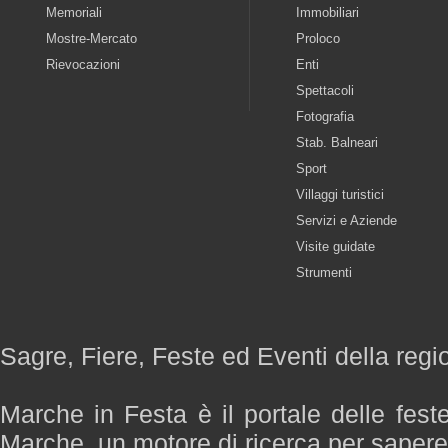
Memoriali
Immobiliari
Mostre-Mercato
Proloco
Rievocazioni
Enti
Spettacoli
Fotografia
Stab. Balneari
Sport
Villaggi turistici
Servizi e Aziende
Visite guidate
Strumenti
Sagre, Fiere, Feste ed Eventi della reg
Marche in Festa è il portale delle fest
Marche, un motore di ricerca per saper