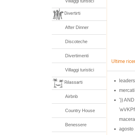
Villaggi turistici
Divertirti
After Dinner
Discoteche
Divertimenti
Ultime rice
Villaggi turistici
leaders
Rilassarti
mercat
Airbnb
')) AN
'wVKPfo
Country House
macera
Benessere
agosto