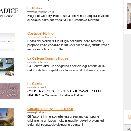
La Radice
www.hotellaradice.it
Elegante Country House situato in zona tranquilla e vicino
al casello dell'autostrada A14 di Civitanova Marche
Costa del Molino
www.costadelmolino.it
Costa del Molino "il tuo rifugio nel cuore delle Marche",
propone case vacanze in un vecchio casale, ristutturato e
immerso nelle verdi colline.
La Celletta Country House
www.lacelletta.it
La Celletta offre un soggiorno speciale agli amanti della
natura, della tranquillità, della storia e della buona cucina.
Le Calvie
www.lecalvie.it
COUNTRY HOUSE LE CALVIE - IL CASALE NELLA
NATURA, a Camerino, località le Calvie
Girfalco country house e b&b
www.girfalco.it
U
Girfalco“ è immerso nelle lussureggianti campagne
urbinate, in un luogo molto tranquillo, dove i profumi ed i
colori del paesaggio dipingono scenari i
Pa