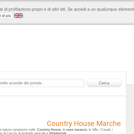
Country House Marche
a natura campestre nelle:
Country House
, le
case vacanze
, le Ville, i Casali, i
no di Caccia, le Aziende agricole e
Vitivinicole
.