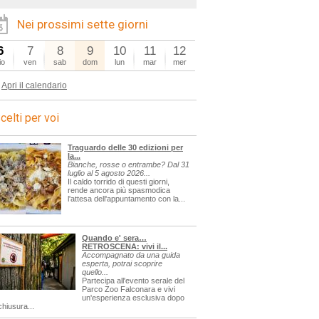
Nei prossimi sette giorni
6
7
8
9
10
11
12
io
ven
sab
dom
lun
mar
mer
Apri il calendario
celti per voi
Traguardo delle 30 edizioni per
la...
Bianche, rosse o entrambe? Dal 31
luglio al 5 agosto 2026...
Il caldo torrido di questi giorni,
rende ancora più spasmodica
l'attesa dell'appuntamento con la...
Quando e' sera…
RETROSCENA: vivi il...
Accompagnato da una guida
esperta, potrai scoprire
quello...
Partecipa all'evento serale del
Parco Zoo Falconara e vivi
un'esperienza esclusiva dopo
chiusura...