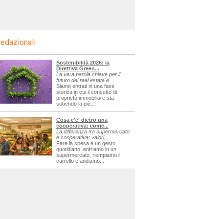
edazionali
Sostenibilità 2026: la
Direttiva Green...
La vera parola chiave per il
futuro del real estate e'...
Siamo entrati in una fase
storica in cui il concetto di
proprietà immobiliare sta
subendo la più...
Cosa c'e' dietro una
cooperativa: come...
La differenza tra supermercato
e cooperativa: valori,...
Fare la spesa è un gesto
quotidiano: entriamo in un
supermercato, riempiamo il
carrello e andiamo...