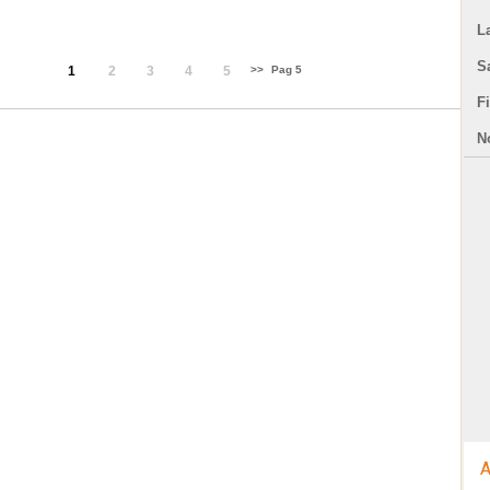
L
S
1
2
3
4
5
>>
Pag 5
F
N
A