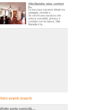
Villa Mariella: relax, comfort
e...
La tua casa vacanze ideale tra
spiaggia, movida e...
Se cerchi una vacanza che
unisca comodità, privacy e
contatto con la natura, Villa
Mariella è la...
ltimi eventi inseriti
llotto porta comicità,...