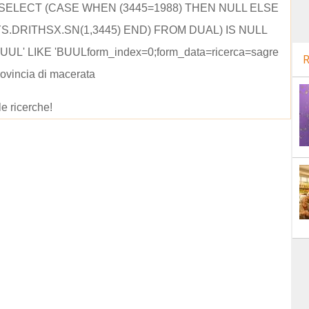
 (SELECT (CASE WHEN (3445=1988) THEN NULL ELSE
S.DRITHSX.SN(1,3445) END) FROM DUAL) IS NULL
UUL' LIKE 'BUULform_index=0;form_data=ricerca=sagre
R
rovincia di macerata
le ricerche!