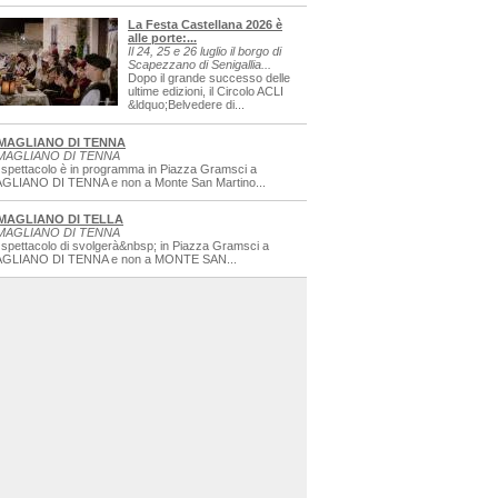
La Festa Castellana 2026 è
alle porte:...
Il 24, 25 e 26 luglio il borgo di
Scapezzano di Senigallia...
Dopo il grande successo delle
ultime edizioni, il Circolo ACLI
&ldquo;Belvedere di...
MAGLIANO DI TENNA
MAGLIANO DI TENNA
 spettacolo è in programma in Piazza Gramsci a
GLIANO DI TENNA e non a Monte San Martino...
MAGLIANO DI TELLA
MAGLIANO DI TENNA
 spettacolo di svolgerà&nbsp; in Piazza Gramsci a
GLIANO DI TENNA e non a MONTE SAN...