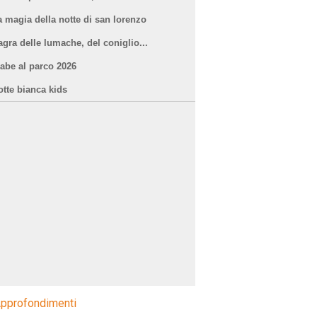
a magia della notte di san lorenzo
agra delle lumache, del coniglio...
iabe al parco 2026
otte bianca kids
pprofondimenti