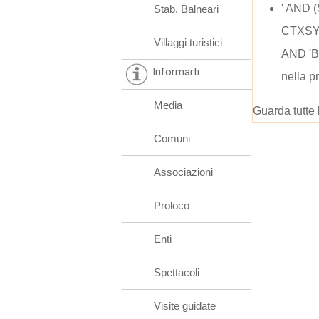
' AND
Stab. Balneari
CTXSY
Villaggi turistici
AND 'B
Informarti
nella p
Media
Guarda tutte 
Comuni
Associazioni
Proloco
Enti
Spettacoli
Visite guidate