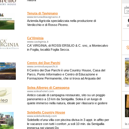
natura
Tenuta di Tavignano
www.tenutaditavignano.it
Azienda Agricola specializzata nella produzione di
Verdicchio e di Rosso Piceno.
g
Ca'Virginia
www.cavirginia.it
CA' VIRGINIA, di ROSSI ERSILIO & C. snc, a Montecalvo
S
in Foglia, località Foglia Secca.
Centro dei Due Parchi
www.centrodueparchi.it
Il Centro dei Due Parchi è una Country House, Casa del
Parco, Punto Informativo e Centro di Educazione e
Formazione Permanente, che si trova ad Arquata del
Tronto (AP)
Solea Albergo di Campagna
www.soleahotel.com
Antico casale di campagna restaurato, sito su un poggio
panoramico a 13 km da Senigallia. Solea è un luogo di
quiete immerso nella natura, ideale per rilassarsi e godere
delle bellezze del territorio
Solebello Country House
www.solebelloitaly.com
Solebello e'una villa con piscina divisa in 3 appt. in affito per
le vacanze con tutti i confort ,a soli 10 min. da Senigallia
la 
immersa nei vigneti Do