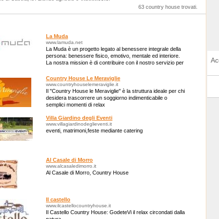
63 country house trovati.
La Muda
www.lamuda.net
La Muda è un progetto legato al benessere integrale della
persona: benessere fisico, emotivo, mentale ed interiore.
Ac
La nostra mission è di contribuire con il nostro servizio per
un mondo migliore.
Country House Le Meraviglie
www.countryhouselemeraviglie.it
Il "Country House le Meraviglie" è la struttura ideale per chi
desidera trascorrere un soggiorno indimenticabile o
semplici momenti di relax
Villa Giardino degli Eventi
www.villagiardinodeglieventi.it
eventi, matrimoni,feste mediante catering
Al Casale di Morro
www.alcasaledimorro.it
Al Casale di Morro, Country House
Il castello
www.ilcastellocountryhouse.it
Il Castello Country House: GodeteVi il relax circondati dalla