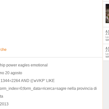
A 
A 
Lo
MA
A 
rche
A 
Lo
MA
hip power eagles emotional
ino 20 agosto
D 1344=2264 AND (('wVKP' LIKE
rm_index=0;form_data=ricerca=sagre nella provincia di
ta
 2013