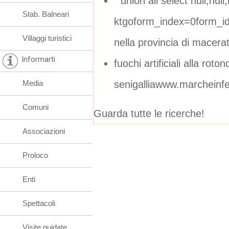
" union all select null,null,n
Stab. Balneari
ktgoform_index=0form_i
Villaggi turistici
nella provincia di macera
Informarti
fuochi artificiali alla roton
senigalliawww.marcheinfes
Media
Comuni
Guarda tutte le ricerche!
Associazioni
Proloco
Enti
Spettacoli
Visite guidate