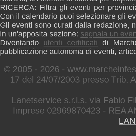
RICERCA: Filtra gli eventi per provinci
Con il calendario puoi selezionare gli ev
Gli eventi sono curati dalla redazione, m
in un'apposita sezione:
segnala un even
Diventando
utenti certificati
di Marche 
pubblicazione autonoma di eventi, artic
© 2005 - 2026 - www.marcheinfest
17 del 24/07/2003 presso Trib. 
Lanetservice s.r.l.s. via Fabio Fi
Imprese 02969870423 - REA A
LAN