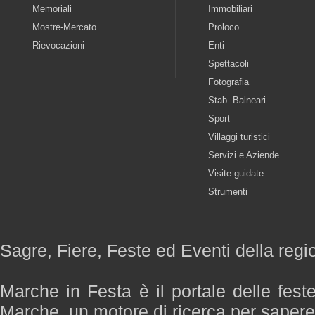
Memoriali
Immobiliari
Mostre-Mercato
Proloco
Rievocazioni
Enti
Spettacoli
Fotografia
Stab. Balneari
Sport
Villaggi turistici
Servizi e Aziende
Visite guidate
Strumenti
Sagre, Fiere, Feste ed Eventi della reg
Marche in Festa è il portale delle fest
Marche, un motore di ricerca per saper