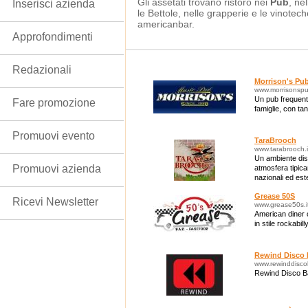
Gli assetati trovano ristoro nei
Pub
, ne
Inserisci azienda
le Bettole, nelle grapperie e le vinotec
americanbar.
Approfondimenti
Redazionali
Morrison's Pu
www.morrisonspu
Un pub frequent
Fare promozione
famiglie, con tan
Promuovi evento
TaraBrooch
www.tarabrooch.i
Un ambiente dis
Promuovi azienda
atmosfera tipica
nazionali ed este
regionale.
Grease 50S
Ricevi Newsletter
www.grease50s.i
American diner 
in stile rockabilly
Rewind Disco 
www.rewinddisco
Rewind Disco Ba