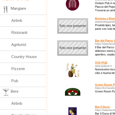
Ostium Pub è nel
Piazza del Popol
Mangiare
Troverai un ambi
Bottega e Bist
Airbnb
www.bottegaebis
Prodotti tipici, 
pane con solo lie
Ristoranti
Bar del Parco 
Agriturist
https://www.face
Il Bar del Parco
delizioso menù 
aperitivo, ospita
Country House
piccole cerimoni
SYD PUB
www.sydpub.it
Pizzerie
Nuovissimo local
cibo e buona bir
Pub
Green Room P
https://it-it.fa
Bere
Green Room Pub
Airbnb
Bar Il Duca
https://www.fac
Bar Il Duca di 