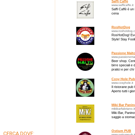
Saffi Caffè
www.safficaffe.it
Saffi Caffè è un
cena
RosHotDog
www.roshotdog.
RosHotDog! Event
Style! Stay Foo
Passione Malt
www.passionemal
Beer shop. Centin
birre speciali e
pratici e per chi
collezione!
Cosy Hole Pub
www.cosyhole.it
Il ristorane pub
Aperto tutti i gio
Miki Bar Panin
mikibarfabriano.it
Miki Bar, Panin
saggio a stomac
Ostium PUB
CERCA DOVE:
www.ostiumpub.i