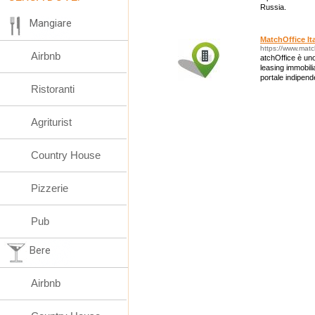
Russia.
Mangiare
MatchOffice It
https://www.match
Airbnb
atchOffice è uno
leasing immobili
portale indipend
Ristoranti
un unico luogo, 
Agriturist
Country House
Pizzerie
Pub
Bere
Airbnb