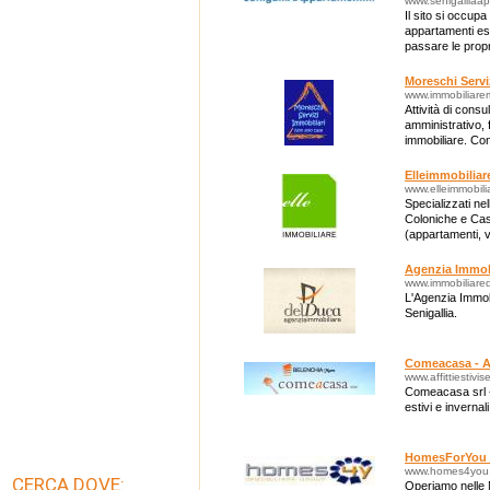
www.senigalliaap
Il sito si occupa
appartamenti esti
passare le prop
Pasqua) a Seniga
Moreschi Servi
www.immobiliare
Attività di consu
amministrativo, 
immobiliare. Con
vendita/locazion
Elleimmobiliare
www.elleimmobilia
Specializzati ne
Coloniche e Casa
(appartamenti, vi
terreni agricoli.
Agenzia Immob
www.immobiliared
L'Agenzia Immobi
Senigallia.
Comeacasa - Aff
www.affittiestivis
Comeacasa srl - 
estivi e invernali
HomesForYou 
www.homes4you.
CERCA DOVE:
Operiamo nelle 