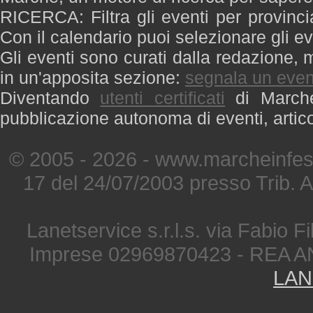
RICERCA: Filtra gli eventi per provinci
Con il calendario puoi selezionare gli ev
Gli eventi sono curati dalla redazione, m
in un'apposita sezione:
segnala un even
Diventando
utenti certificati
di Marche 
pubblicazione autonoma di eventi, artic
© 2005 - 2026 - www.marcheinfest
17 del 24/07/2003 presso Trib. 
Lanetservice s.r.l.s. via Fabio Fi
Imprese 02969870423 - REA A
LAN