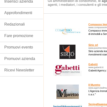
Gli amministratori di condominio, le
age
Inserisci azienda
agenti, i mediatori, i consulenti e gli int
Approfondimenti
Redazionali
Compasso Imm
www.compassoimm
Compasso immobi
di immobili a Se
Fare promozione
Sirio srl
Promuovi evento
www.pavimentist
Sirio azienda le
rivestimenti sta
Promuovi azienda
Gabetti
www.gabetti.it
Ricevi Newsletter
Gabetti Agency: 
Il Muretto
www.agenziailmu
L’Agenzia Immobi
s.a.s."
Senigalliaappa