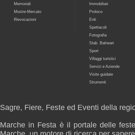
Memoriali
Immobiliari
Mostre-Mercato
Proloco
Rievocazioni
Enti
Spettacoli
Fotografia
Stab. Balneari
Sport
Villaggi turistici
Servizi e Aziende
Visite guidate
Strumenti
Sagre, Fiere, Feste ed Eventi della reg
Marche in Festa è il portale delle fest
Marche, un motore di ricerca per saper