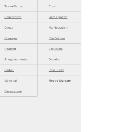
=ricerca=sagre
Teatro-Danza
Corsi
Beneficenza
Gare-Sportive
Danza
Manifestazioni
Convegni
Riti-Religiosi
Reading
Escursioni
Enogastronomia
Discobar
Raduni
Rave Party
Memoriali
Mostre-Mercato
Rievocazioni