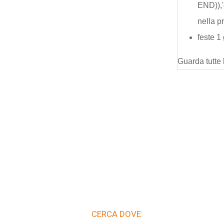
END)),
nella p
feste 1
Guarda tutte 
CERCA DOVE: