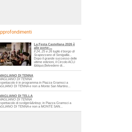
pprofondimenti
La Festa Castellana 2026 è
alle porte:...
Il 24, 25 e 26 luglio il borgo di
Scapezzano di Senigallia...
Dopo il grande successo delle
ultime edizioni, il Circolo ACLI
&ldquo;Belvedere di...
MAGLIANO DI TENNA
MAGLIANO DI TENNA
 spettacolo è in programma in Piazza Gramsci a
GLIANO DI TENNA e non a Monte San Martino...
MAGLIANO DI TELLA
MAGLIANO DI TENNA
 spettacolo di svolgerà&nbsp; in Piazza Gramsci a
GLIANO DI TENNA e non a MONTE SAN...