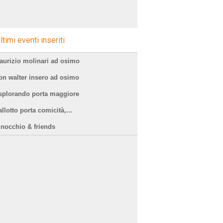
ltimi eventi inseriti
aurizio molinari ad osimo
on walter insero ad osimo
splorando porta maggiore
llotto porta comicità,...
inocchio & friends