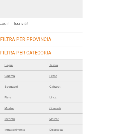
cedi!
Iscriviti!
FILTRA PER PROVINCIA
FILTRA PER CATEGORIA
Sagre
Teatro
Cinema
Feste
Spettacoli
Cabaret
Fiere
Lirica
Mostre
Concerti
Incontri
Mercati
Intrattenimento
Discoteca