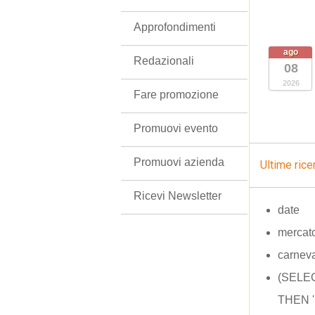
Approfondimenti
ago
Redazionali
08
2026
Fare promozione
Promuovi evento
Promuovi azienda
Ultime rice
Ricevi Newsletter
date
mercato
carnev
(SELE
THEN '