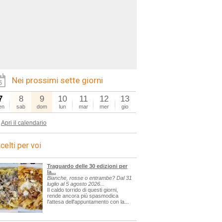
Nei prossimi sette giorni
7
8
9
10
11
12
13
en
sab
dom
lun
mar
mer
gio
Apri il calendario
celti per voi
Traguardo delle 30 edizioni per
la...
Bianche, rosse o entrambe? Dal 31
luglio al 5 agosto 2026...
Il caldo torrido di questi giorni,
rende ancora più spasmodica
l'attesa dell'appuntamento con la...