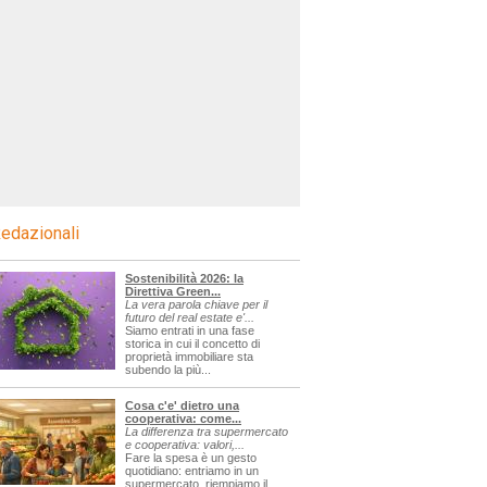
edazionali
Sostenibilità 2026: la
Direttiva Green...
La vera parola chiave per il
futuro del real estate e'...
Siamo entrati in una fase
storica in cui il concetto di
proprietà immobiliare sta
subendo la più...
Cosa c'e' dietro una
cooperativa: come...
La differenza tra supermercato
e cooperativa: valori,...
Fare la spesa è un gesto
quotidiano: entriamo in un
supermercato, riempiamo il