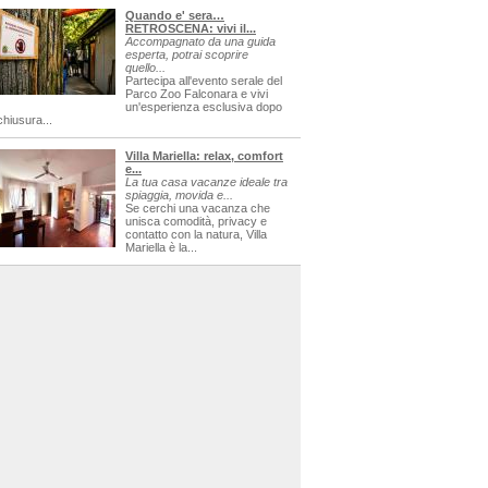
Quando e' sera…
RETROSCENA: vivi il...
Accompagnato da una guida
esperta, potrai scoprire
quello...
Partecipa all'evento serale del
Parco Zoo Falconara e vivi
un'esperienza esclusiva dopo
chiusura...
Villa Mariella: relax, comfort
e...
La tua casa vacanze ideale tra
spiaggia, movida e...
Se cerchi una vacanza che
unisca comodità, privacy e
contatto con la natura, Villa
Mariella è la...