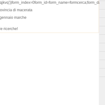
'qjkvq'))form_index=0form_id=form_name=formcerca;form_data
rovincia di macerata
 gennaio marche
le ricerche!