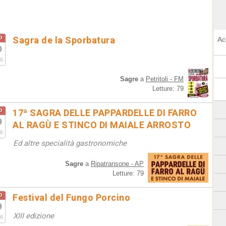
o
Sagra de la Sporbatura
Ac
0
6
Sagre
a
Petritoli - FM
Letture: 79
o
17ª SAGRA DELLE PAPPARDELLE DI FARRO
9
AL RAGÙ E STINCO DI MAIALE ARROSTO
6
Ed altre specialità gastronomiche
Sagre
a
Ripatransone - AP
Letture: 79
o
Festival del Fungo Porcino
9
XIII edizione
6