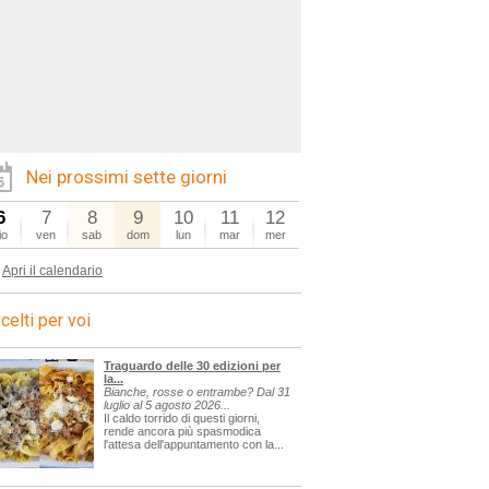
Nei prossimi sette giorni
6
7
8
9
10
11
12
io
ven
sab
dom
lun
mar
mer
Apri il calendario
celti per voi
Traguardo delle 30 edizioni per
la...
Bianche, rosse o entrambe? Dal 31
luglio al 5 agosto 2026...
Il caldo torrido di questi giorni,
rende ancora più spasmodica
l'attesa dell'appuntamento con la...