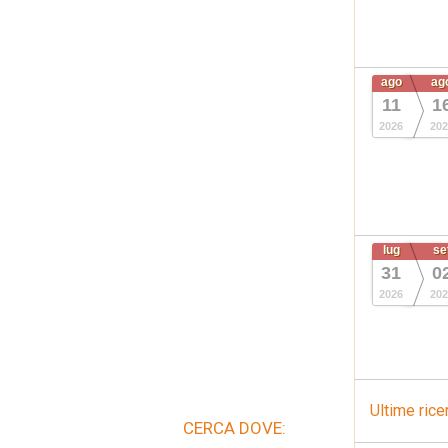
ago
ag
11
1
2026
202
lug
se
31
0
2026
202
Ultime rice
CERCA DOVE: