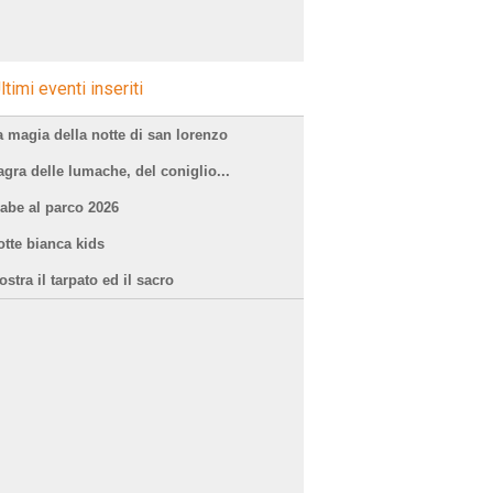
ltimi eventi inseriti
a magia della notte di san lorenzo
agra delle lumache, del coniglio...
iabe al parco 2026
otte bianca kids
stra il tarpato ed il sacro