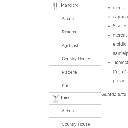
Mangiare
mercati
capoda
Airbnb
8 sette
Ristoranti
mercati
elpidio
Agriturist
sant'el
Country House
")selec
("cjjm"
Pizzerie
provinc
Pub
Guarda tutte 
Bere
Airbnb
Country House