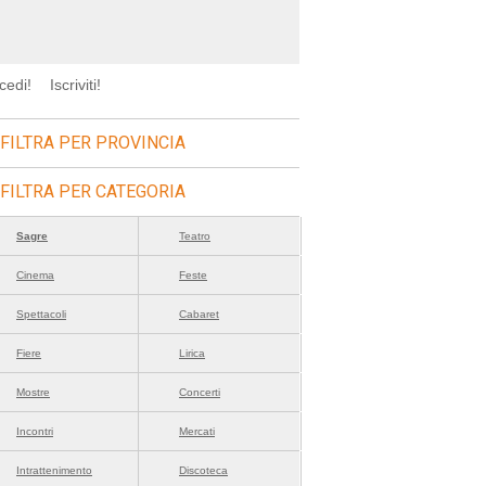
cedi!
Iscriviti!
FILTRA PER PROVINCIA
FILTRA PER CATEGORIA
Sagre
Teatro
Cinema
Feste
Spettacoli
Cabaret
Fiere
Lirica
Mostre
Concerti
Incontri
Mercati
Intrattenimento
Discoteca