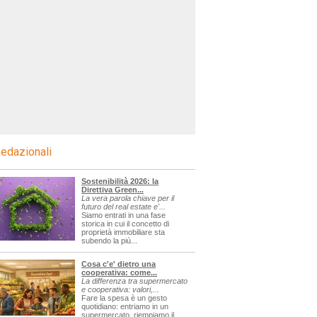
edazionali
Sostenibilità 2026: la
Direttiva Green...
La vera parola chiave per il
futuro del real estate e'...
Siamo entrati in una fase
storica in cui il concetto di
proprietà immobiliare sta
subendo la più...
Cosa c'e' dietro una
cooperativa: come...
La differenza tra supermercato
e cooperativa: valori,...
Fare la spesa è un gesto
quotidiano: entriamo in un
supermercato, riempiamo il