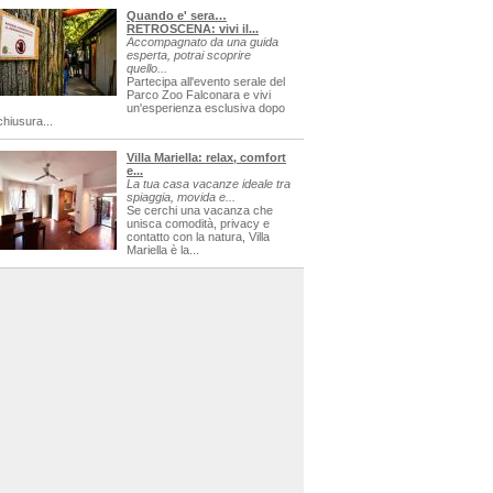
Quando e' sera…
RETROSCENA: vivi il...
Accompagnato da una guida
esperta, potrai scoprire
quello...
Partecipa all'evento serale del
Parco Zoo Falconara e vivi
un'esperienza esclusiva dopo
chiusura...
Villa Mariella: relax, comfort
e...
La tua casa vacanze ideale tra
spiaggia, movida e...
Se cerchi una vacanza che
unisca comodità, privacy e
contatto con la natura, Villa
Mariella è la...