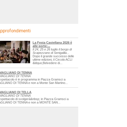
pprofondimenti
La Festa Castellana 2026 è
alle porte:...
Il 24, 25 e 26 luglio il borgo di
Scapezzano di Senigallia...
Dopo il grande successo delle
ultime edizioni, il Circolo ACLI
&ldquo;Belvedere di...
MAGLIANO DI TENNA
MAGLIANO DI TENNA
 spettacolo è in programma in Piazza Gramsci a
GLIANO DI TENNA e non a Monte San Martino...
MAGLIANO DI TELLA
MAGLIANO DI TENNA
 spettacolo di svolgerà&nbsp; in Piazza Gramsci a
GLIANO DI TENNA e non a MONTE SAN...