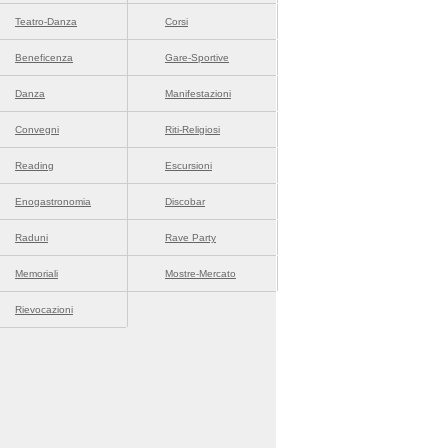
Teatro-Danza
Corsi
Beneficenza
Gare-Sportive
Danza
Manifestazioni
Convegni
Riti-Religiosi
Reading
Escursioni
Enogastronomia
Discobar
Raduni
Rave Party
Memoriali
Mostre-Mercato
Rievocazioni