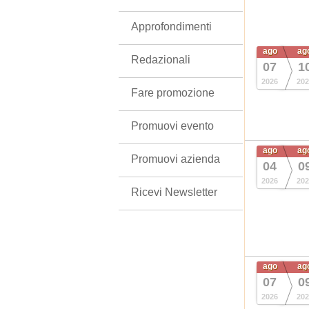
Approfondimenti
ago
ag
Redazionali
07
1
2026
202
Fare promozione
Promuovi evento
ago
ag
Promuovi azienda
04
0
2026
202
Ricevi Newsletter
ago
ag
07
0
2026
202