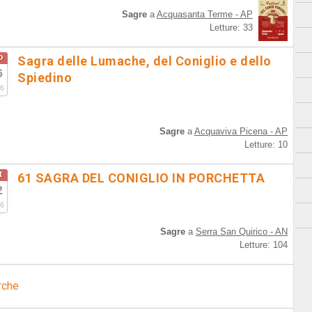
Sagre
a
Acquasanta Terme - AP
Letture: 33
o
Sagra delle Lumache, del Coniglio e dello
6
Spiedino
6
Sagre
a
Acquaviva Picena - AP
Letture: 10
t
61 SAGRA DEL CONIGLIO IN PORCHETTA
2
6
Sagre
a
Serra San Quirico - AN
Letture: 104
rche