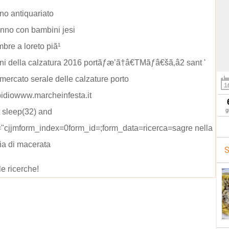
no antiquariato
nno con bambini jesi
mbre a loreto piã¹
ni della calzatura 2016 portãƒæ’ã†â€TMãƒâ€šã‚â2 sant '
 mercato serale delle calzature porto
pidiowww.marcheinfesta.it
g
t sleep(32) and
="cjjmform_index=0form_id=;form_data=ricerca=sagre nella
ia di macerata
S
le ricerche!