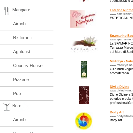
specializzati e a
Mangiare
Estetica Ninfe
www.esteticanin
ESTETICA NIN
Airbnb
Spamarine Bod
Ristoranti
www.spamarine.i
La SPAMARINE si 
Terrazza Marconi
Agriturist
sul Mare di Senig
Maitreya - Nat
Country House
www.maitreya-na
Oli e burri veget
aromaterapia.
Pizzerie
Divi e Divine
www.diviedivine.
Pub
Divi e Divine a 
estetico e solari
professionalità 
Bere
Body Art
www.bodyartmass
Airbnb
Body Art