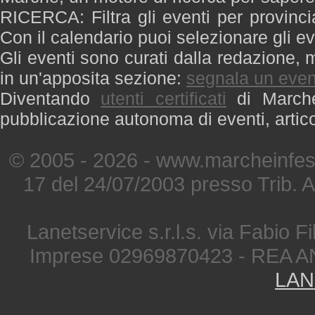
RICERCA: Filtra gli eventi per provinci
Con il calendario puoi selezionare gli ev
Gli eventi sono curati dalla redazione, m
in un'apposita sezione:
segnala un even
Diventando
utenti certificati
di Marche 
pubblicazione autonoma di eventi, artic
© 2005 - 2026 - www.marcheinfest
17 del 24/07/2003 presso Trib. 
Lanetservice s.r.l.s. via Fabio Fi
Imprese 02969870423 - REA A
LAN