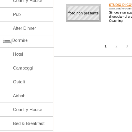
Country House
STUDIO DI C
www.studio-couns
Si riceve su app
Pub
di coppia - di g
Coaching
After Dinner
Dormire
1
2
3
Hotel
Campeggi
Ostelli
Airbnb
Country House
Bed & Breakfast