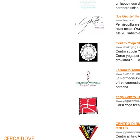
un luogo ricco d
carattere unico
Una struttura 
"Le Grotte" Ile
www.ilespa.it
Per riequilibrar
relax totale. Ora
alle 20, sabato 
Centro Yoga Sh
www.shaktiyoga.i
Centro scuola Yo
Corso yoga per 
gravidanza - Co
- Corso Formaz
Farmacia Avita
www.avitabile.inf
La Farmacia Avit
offre numerosi s
persona.
Yoga Centro - 
www.yogacentro.
Corsi Yoga tecni
CENTRO DI R
ONLUS
www.ippoancona
Centro affiliato
CERCA DOVE: