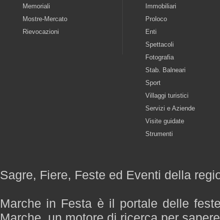
Memoriali
Immobiliari
Mostre-Mercato
Proloco
Rievocazioni
Enti
Spettacoli
Fotografia
Stab. Balneari
Sport
Villaggi turistici
Servizi e Aziende
Visite guidate
Strumenti
Sagre, Fiere, Feste ed Eventi della reg
Marche in Festa è il portale delle fest
Marche, un motore di ricerca per saper