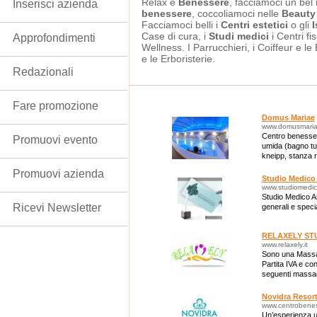
Relax e
Benessere
, facciamoci un be
Inserisci azienda
benessere
, coccoliamoci nelle
Beauty
Facciamoci belli i
Centri estetici
o gli
I
Case di cura, i
Studi medici
i Centri fis
Approfondimenti
Wellness. I Parrucchieri, i Coiffeur e l
e le Erboristerie.
Redazionali
Fare promozione
Domus Mariae
www.domusmaria
Centro benessere
Promuovi evento
umida (bagno tu
kneipp, stanza 
piscina riscaldata
Promuovi azienda
Studio Medico
www.studiomedico
Studio Medico As
Ricevi Newsletter
generali e specia
RELAXELY ST
www.relaxely.it
Sono una Massag
Partita IVA e con
seguenti massag
drenaggio linfat
Novidra Resor
www.centrobenes
Un’esperienza u