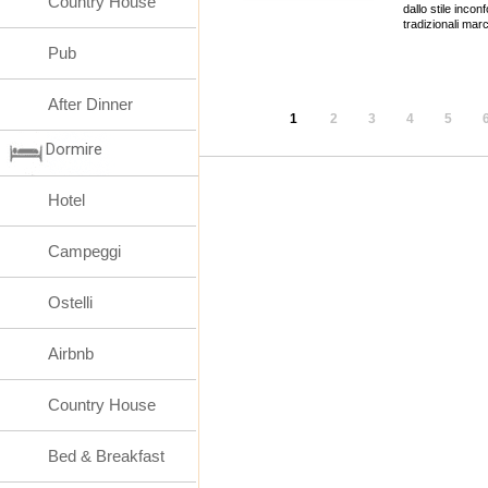
Country House
dallo stile incon
tradizionali mar
Pub
After Dinner
1
2
3
4
5
Dormire
Hotel
Campeggi
Ostelli
Airbnb
Country House
Bed & Breakfast