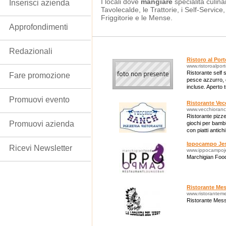
I locali dove
mangiare
specialità culina
Inserisci azienda
Tavolecalde, le Trattorie, i Self-Service
Friggitorie e le Mense.
Approfondimenti
Redazionali
Ristoro al Port
www.ristoroalporto
Ristorante self 
Fare promozione
pesce azzurro, 
incluse. Aperto t
settembre 2012
Promuovi evento
Ristorante Ve
www.vecchioranch
Ristorante pizz
Promuovi azienda
giochi per bamb
con piatti antich
discreta selezion
Ippocampo Jes
Ricevi Newsletter
www.ippocampoj
Marchigian Foo
Ristorante Me
www.ristoranteme
Ristorante Mes