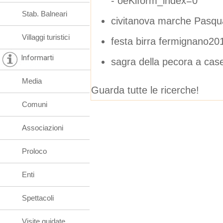
- oeKlform_index=0
Stab. Balneari
civitanova marche Pasqu
Villaggi turistici
festa birra fermignano2
Informarti
sagra della pecora a cas
Media
Guarda tutte le ricerche!
Comuni
Associazioni
Proloco
Enti
Spettacoli
Visite guidate