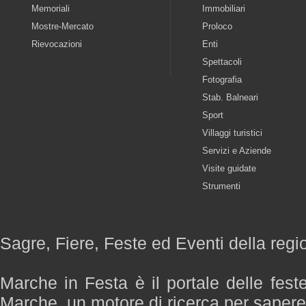
Memoriali
Immobiliari
Mostre-Mercato
Proloco
Rievocazioni
Enti
Spettacoli
Fotografia
Stab. Balneari
Sport
Villaggi turistici
Servizi e Aziende
Visite guidate
Strumenti
Sagre, Fiere, Feste ed Eventi della reg
Marche in Festa è il portale delle fest
Marche, un motore di ricerca per saper