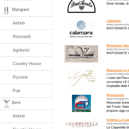
Donn' Amalia, di
Mangiare
Calamara
Airbnb
www.calamarasty
RISTORANTE C
Ristoranti
Ristorante Vanv
Agriturist
www.ristorantevanv
RISTORANTE V
Country House
Ristorante Le 
www.hotellegrotte
Pizzerie
I colori del Par
circondano LE 
l'ospitalità della
Pub
Ristotennis
www.ctmaggioni
Bere
Ristorante imme
del Tronto. Nato
propone oggi co
Airbnb
Osteria La Cop
www.ristorantela
La Coppetella di