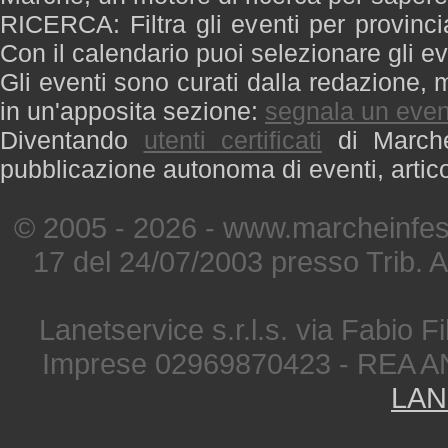
RICERCA: Filtra gli eventi per provinci
Con il calendario puoi selezionare gli ev
Gli eventi sono curati dalla redazione, m
in un'apposita sezione:
segnala un even
Diventando
utenti certificati
di Marche 
pubblicazione autonoma di eventi, artic
© 2005 - 2026 - www.marcheinfest
17 del 24/07/2003 presso Trib. 
Lanetservice s.r.l.s. via Fabio Fi
Imprese 02969870423 - REA A
LAN