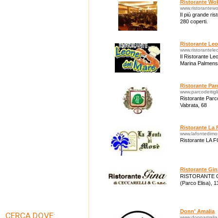
Ristorante Wo
www.ristorantewo
Il più grande ri
280 coperti.
Ristorante Leo
www.ristorantel
Il Ristorante Le
Marina Palmense
Ristorante Parc
www.parcodeitigli.
Ristorante Parco 
Vabrata, 68
Ristorante La 
www.lafontedimos
Ristorante LA 
Ristorante Gin
RISTORANTE GIN
(Parco Elisa), 1
Donn' Amalia
CERCA DOVE:
www.donnamalia.