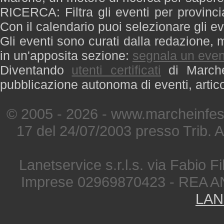
RICERCA: Filtra gli eventi per provinci
Con il calendario puoi selezionare gli ev
Gli eventi sono curati dalla redazione, m
in un'apposita sezione:
segnala un even
Diventando
utenti certificati
di Marche 
pubblicazione autonoma di eventi, artic
© 2005 - 2026 - www.marcheinfest
17 del 24/07/2003 presso Trib. 
Lanetservice s.r.l.s. via Fabio Fi
Imprese 02969870423 - REA A
LAN