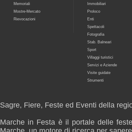
Memoriali
Immobiliari
Mostre-Mercato
Proloco
Rievocazioni
Enti
Spettacoli
Fotografia
Stab. Balneari
Sport
Villaggi turistici
Servizi e Aziende
Visite guidate
Strumenti
Sagre, Fiere, Feste ed Eventi della reg
Marche in Festa è il portale delle fest
Marche, un motore di ricerca per saper