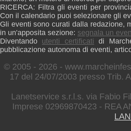
RICERCA: Filtra gli eventi per provinci
Con il calendario puoi selezionare gli ev
Gli eventi sono curati dalla redazione, m
in un'apposita sezione:
segnala un even
Diventando
utenti certificati
di Marche 
pubblicazione autonoma di eventi, artic
© 2005 - 2026 - www.marcheinfest
17 del 24/07/2003 presso Trib. 
Lanetservice s.r.l.s. via Fabio Fi
Imprese 02969870423 - REA A
LAN