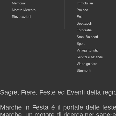
Memoriali
Immobiliari
Mostre-Mercato
Proloco
Rievocazioni
Enti
Spettacoli
Fotografia
Stab. Balneari
Sport
Villaggi turistici
Servizi e Aziende
Visite guidate
Strumenti
Sagre, Fiere, Feste ed Eventi della reg
Marche in Festa è il portale delle fest
Marche, un motore di ricerca per saper