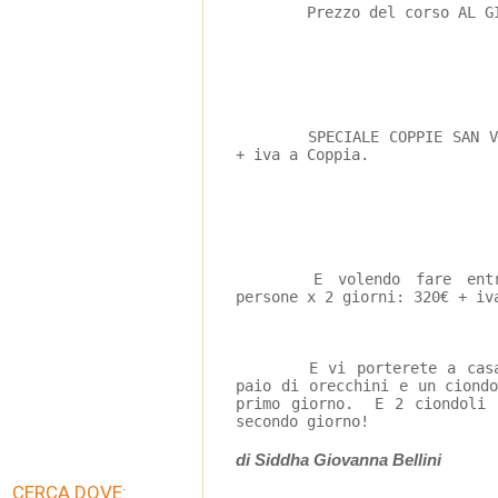
Prezzo del corso AL G
SPECIALE COPPIE SAN 
+ iva a Coppia.
E volendo fare ent
persone x 2 giorni: 320€ + iv
	E vi porterete a casa 2 anelli, 2 bracciali, 1 
paio di orecchini e un ciond
primo giorno.  E 2 ciondoli 
secondo giorno!
di Siddha Giovanna Bellini
CERCA DOVE: