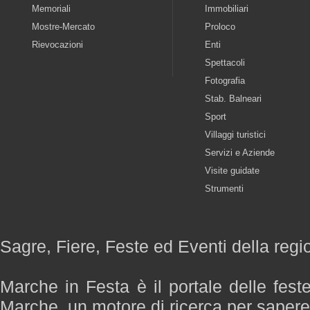
Memoriali
Immobiliari
Mostre-Mercato
Proloco
Rievocazioni
Enti
Spettacoli
Fotografia
Stab. Balneari
Sport
Villaggi turistici
Servizi e Aziende
Visite guidate
Strumenti
Sagre, Fiere, Feste ed Eventi della reg
Marche in Festa è il portale delle fest
Marche, un motore di ricerca per saper