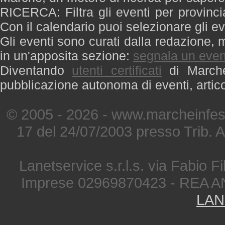
RICERCA: Filtra gli eventi per provinci
Con il calendario puoi selezionare gli ev
Gli eventi sono curati dalla redazione, m
in un'apposita sezione:
segnala un even
Diventando
utenti certificati
di Marche 
pubblicazione autonoma di eventi, artic
© 2005 - 2026 - www.marcheinfest
17 del 24/07/2003 presso Trib. 
Lanetservice s.r.l.s. via Fabio Fi
Imprese 02969870423 - REA A
LAN