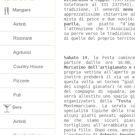
telefonare al 331 2377541)
tradizione, il venerdì 
menu
Mangiare
apprezzatissime chitarrine a
mista di pesce e due novità
Airbnb
paella
, un piatto “d’impo
l’attenzione che l’Associazi
sa porre verso le tradizioni 
Ristoranti
di quelle del proprio territo
Agriturist
Sabato 14
, la Festa comince
partire dallle ore 16:00,
Country House
Mercatino dell’artigianato e 
propria vetrina all’aperto p
inoltre prenderà il via un a
Pizzerie
questa volta un torneo “gial
dei singoli giocatori (e non 
del compagno di squadra; p
Pub
verrà allestito uno spazio g
organizzatori della 
“Festa 
Montemarciano. La serata c
Bere
specialità tipiche della tra
alcuni piatti pensati apposi
ma che siamo sicuri piac
Airbnb
tortiglioni all’arrabbiata o
pasta fillo. Dopo cena, ancor
l’orchestra di 
Roberto Anselm