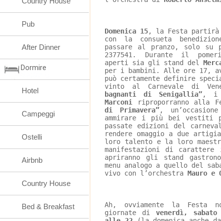
Country House
Pub
Domenica 15
, la Festa partirà
con la consueta benedizio
After Dinner
passare al pranzo, solo su 
2377541. Durante il pomeri
aperti sia gli stand del 
Merc
Dormire
per i bambini. Alle ore 17, a
può certamente definire speci
vinto al Carnevale di Ven
Hotel
bagnanti di Senigallia”
, i
Marconi
 riproporranno alla F
di Primavera”
, un’occasion
Campeggi
ammirare i più bei vestiti 
passate edizioni del carneva
rendere omaggio a due artigi
Ostelli
loro talento e la loro maest
manifestazioni di carattere 
apriranno gli stand gastron
Airbnb
menu analogo a quello del sab
vivo con l’orchestra 
Mauro e 
Country House
Ah, ovviamente la Festa n
Bed & Breakfast
giornate di 
venerdì, sabato
alle 22
 (la domenica anche d