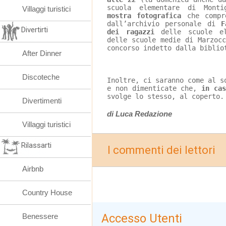
scuola elementare di Monti
Villaggi turistici
mostra fotografica
 che compr
dall’archivio personale di 
F
Divertirti
dei ragazzi
 delle scuole el
delle scuole medie di Marzoc
concorso indetto dalla biblio
After Dinner
Discoteche
Inoltre, ci saranno come al s
e non dimenticate che, 
in cas
svolge lo stesso, al coperto.
Divertimenti
di Luca Redazione
Villaggi turistici
Rilassarti
I commenti dei lettori
Airbnb
Country House
Accesso Utenti
Benessere