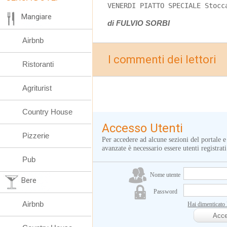
VENERDI PIATTO SPECIALE Stocc
Mangiare
di FULVIO SORBI
Airbnb
I commenti dei lettori
Ristoranti
Agriturist
Country House
Accesso Utenti
Pizzerie
Per accedere ad alcune sezioni del portale e
avanzate è necessario essere utenti registrati
Pub
Nome utente
Bere
Password
Airbnb
Hai dimenticato