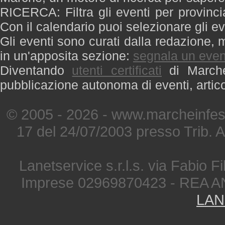
RICERCA: Filtra gli eventi per provinci
Con il calendario puoi selezionare gli ev
Gli eventi sono curati dalla redazione, m
in un'apposita sezione:
segnala un even
Diventando
utenti certificati
di Marche 
pubblicazione autonoma di eventi, artic
© 2005 - 2026 - www.marcheinfest
17 del 24/07/2003 presso Trib. 
Lanetservice s.r.l.s. via Fabio Fi
Imprese 02969870423 - REA A
LAN