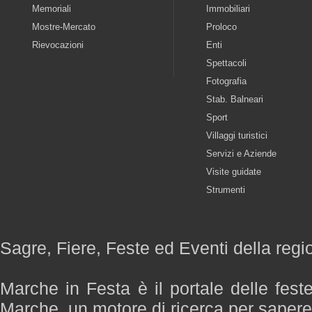
Memoriali
Immobiliari
Mostre-Mercato
Proloco
Rievocazioni
Enti
Spettacoli
Fotografia
Stab. Balneari
Sport
Villaggi turistici
Servizi e Aziende
Visite guidate
Strumenti
Sagre, Fiere, Feste ed Eventi della reg
Marche in Festa è il portale delle fest
Marche, un motore di ricerca per saper