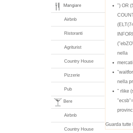
Mangiare
") OR
COUNT
Airbnb
(ELT(7
Ristoranti
INFOR
("ebZO
Agriturist
nella
Country House
mercatin
"waitfo
Pizzerie
nella p
Pub
" rlike
"ecsb"
Bere
provinc
Airbnb
Guarda tutte 
Country House