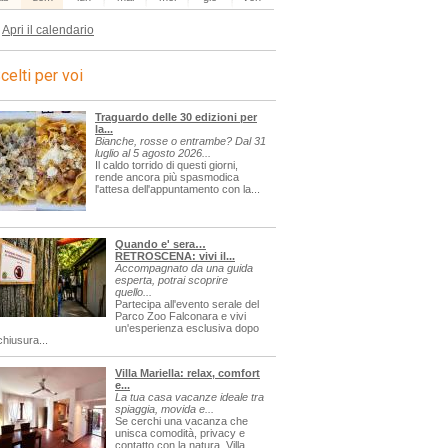
Apri il calendario
celti per voi
Traguardo delle 30 edizioni per
la...
Bianche, rosse o entrambe? Dal 31
luglio al 5 agosto 2026...
Il caldo torrido di questi giorni,
rende ancora più spasmodica
l'attesa dell'appuntamento con la...
Quando e' sera…
RETROSCENA: vivi il...
Accompagnato da una guida
esperta, potrai scoprire
quello...
Partecipa all'evento serale del
Parco Zoo Falconara e vivi
un'esperienza esclusiva dopo
chiusura...
Villa Mariella: relax, comfort
e...
La tua casa vacanze ideale tra
spiaggia, movida e...
Se cerchi una vacanza che
unisca comodità, privacy e
contatto con la natura, Villa