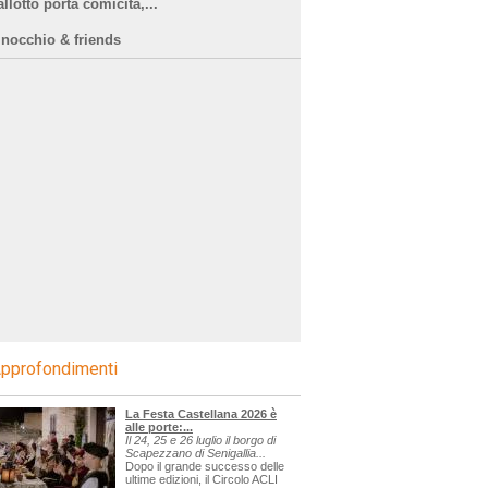
llotto porta comicità,...
inocchio & friends
pprofondimenti
La Festa Castellana 2026 è
alle porte:...
Il 24, 25 e 26 luglio il borgo di
Scapezzano di Senigallia...
Dopo il grande successo delle
ultime edizioni, il Circolo ACLI