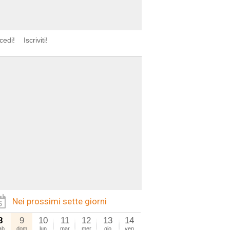
cedi!
Iscriviti!
Nei prossimi sette giorni
8
9
10
11
12
13
14
ab
dom
lun
mar
mer
gio
ven