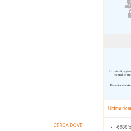
Gli utenti regis
eventi in 
Diventa utente 
Ultime rice
CERCA DOVE:
-6688f