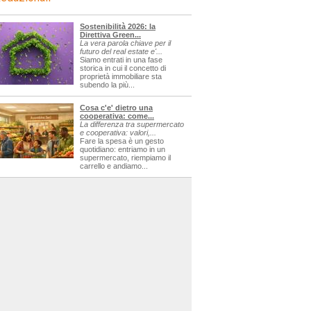
Sostenibilità 2026: la
Direttiva Green...
La vera parola chiave per il
futuro del real estate e'...
Siamo entrati in una fase
storica in cui il concetto di
proprietà immobiliare sta
subendo la più...
Cosa c'e' dietro una
cooperativa: come...
La differenza tra supermercato
e cooperativa: valori,...
Fare la spesa è un gesto
quotidiano: entriamo in un
supermercato, riempiamo il
carrello e andiamo...