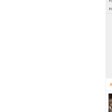
Pa
P
A