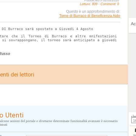
Pubblicato il 02/08/2016
Letture:
809
- Commenti: 0
Questo è un approfondimento di:
Torne di Burraco di Beneficenza Aido
Ac
 DI Burraco sarà spostato a Giovedì 4 Agosto
tare che il Torneo di Burraco e altre mnifestazioni 
i si sovrappongano, il torneo sarà anticipato a giovedì 
 Russo
nti dei lettori
o Utenti
alcune sezioni del portale e sfruttarne determinate funzionalità avanzate è necessario
strati
s