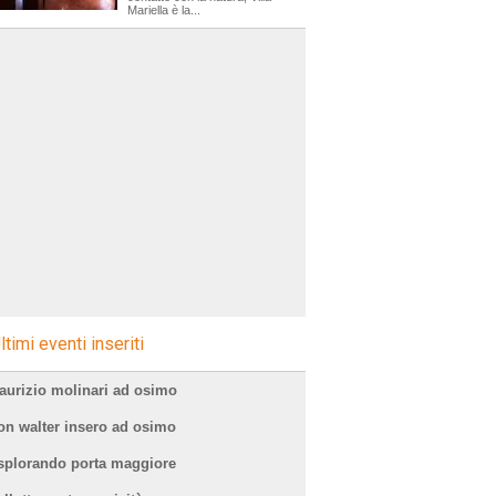
Mariella è la...
=ricerca=sagre
ltimi eventi inseriti
aurizio molinari ad osimo
on walter insero ad osimo
splorando porta maggiore