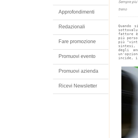
Sempre piu' 
treno
Approfondimenti
Redazionali
Quando s
sottoval
fattore 
più perso
Fare promozione
più "vint
sintesi,
degli an
un'opzion
Promuovi evento
incide, i
Promuovi azienda
Ricevi Newsletter