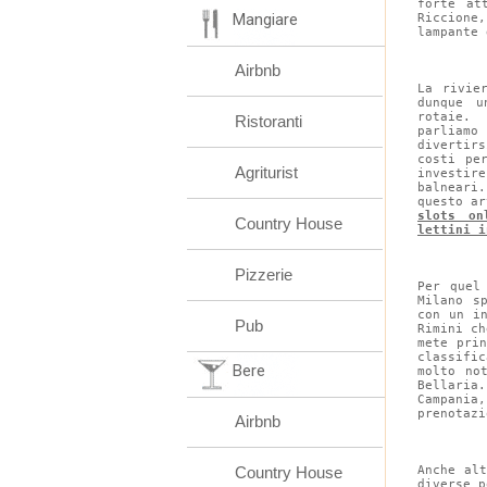
forte at
Mangiare
Riccione
lampante 
Airbnb
La rivie
dunque u
rotaie. 
Ristoranti
parliamo
divertir
costi pe
Agriturist
investi
balneari.
questo ar
slots on
Country House
lettini i
Pizzerie
Per quel
Milano s
con un i
Pub
Rimini ch
mete pri
classific
Bere
molto no
Bellaria
Campania
prenotazi
Airbnb
Country House
Anche al
diverse p