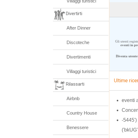
Villaggi turistici
Divertirti
After Dinner
Gli utenti regis
Discoteche
eventi in 
Divertimenti
Diventa utente 
Villaggi turistici
Ultime rice
Rilassarti
Airbnb
eventi 
Concert
Country House
-5445'
Benessere
('bkUG