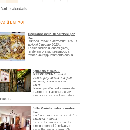
Apri il calendario
celti per voi
Traguardo delle 30 edizioni per
la...
Bianche, rosse o entrambe? Dal 31
luglio al 5 agosto 2026...
Il caldo torrido di questi giorni,
rende ancora più spasmodica
l'attesa dell'appuntamento con la...
Quando e' sera…
RETROSCENA: vivi il...
Accompagnato da una guida
esperta, potrai scoprire
quello...
Partecipa all'evento serale del
Parco Zoo Falconara e vivi
un'esperienza esclusiva dopo
chiusura...
Villa Mariella: relax, comfort
e...
La tua casa vacanze ideale tra
spiaggia, movida e...
Se cerchi una vacanza che
unisca comodità, privacy e
contatto con la natura, Villa