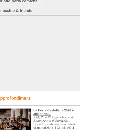
llotto porta comicità,...
inocchio & friends
pprofondimenti
La Festa Castellana 2026 è
alle porte:...
Il 24, 25 e 26 luglio il borgo di
Scapezzano di Senigallia...
Dopo il grande successo delle
ultime edizioni, il Circolo ACLI