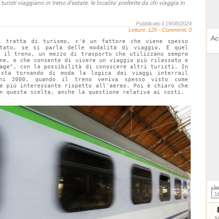
turisti viaggiano in treno d'estate. le localita' preferite da chi viaggia in
Pubblicato il 19/08/2024
Letture:
125
- Commenti: 0
Ac
i tratta di turismo, c'è un fattore che viene spesso 
utato, se si parla delle modalità di viaggio. E quel 
è il treno, un mezzo di trasporto che utilizzano sempre 
ne, e che consente di vivere un viaggio più rilassato e 
age", con la possibilità di conoscere altri turisti. In 
 sta tornando di moda la logica dei viaggi interrail 
ni 2000, quando il treno veniva spesso visto come 
e più interessante rispetto all'aereo. Poi è chiaro che 
n questa scelta, anche la questione relativa ai costi.
s