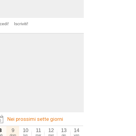
cedi!
Iscriviti!
Nei prossimi sette giorni
8
9
10
11
12
13
14
ab
dom
lun
mar
mer
gio
ven