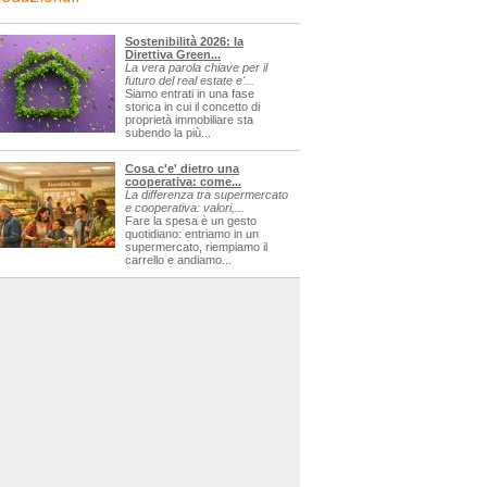
Sostenibilità 2026: la
Direttiva Green...
La vera parola chiave per il
futuro del real estate e'...
Siamo entrati in una fase
storica in cui il concetto di
proprietà immobiliare sta
subendo la più...
Cosa c'e' dietro una
cooperativa: come...
La differenza tra supermercato
e cooperativa: valori,...
Fare la spesa è un gesto
quotidiano: entriamo in un
supermercato, riempiamo il
carrello e andiamo...