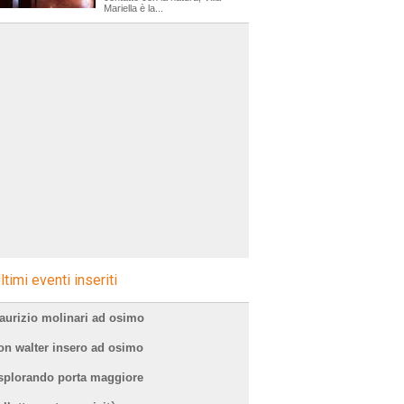
Mariella è la...
ltimi eventi inseriti
aurizio molinari ad osimo
on walter insero ad osimo
splorando porta maggiore