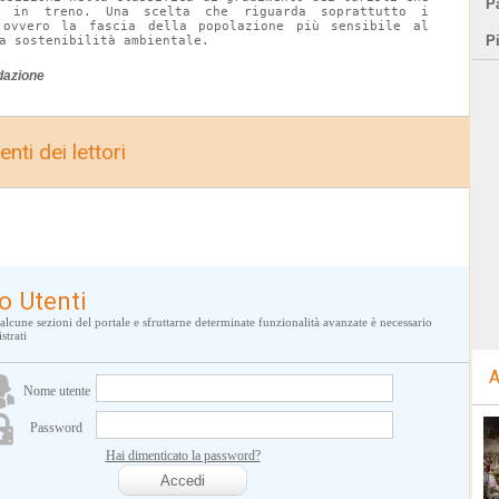
Pa
o in treno. Una scelta che riguarda soprattutto i 
 ovvero la fascia della popolazione più sensibile al 
P
a sostenibilità ambientale.
dazione
nti dei lettori
o Utenti
alcune sezioni del portale e sfruttarne determinate funzionalità avanzate è necessario
strati
A
Nome utente
Password
Hai dimenticato la password?