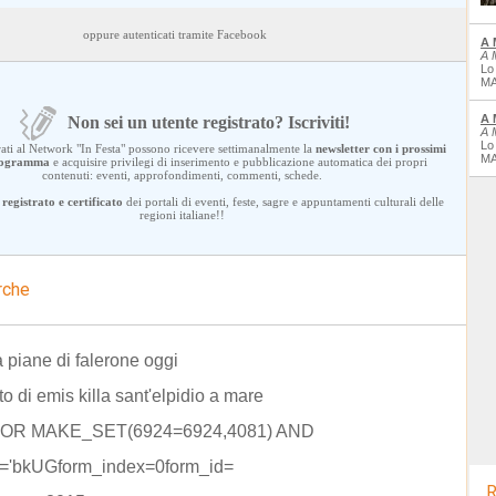
oppure autenticati tramite Facebook
A 
A 
Lo
MA
A 
Non sei un utente registrato? Iscriviti!
A 
Lo
trati al Network "In Festa" possono ricevere settimanalmente la
newsletter con i prossimi
MA
programma
e acquisire privilegi di inserimento e pubblicazione automatica dei propri
contenuti: eventi, approfondimenti, commenti, schede.
registrato e certificato
dei portali di eventi, feste, sagre e appuntamenti culturali delle
regioni italiane!!
rche
a piane di falerone oggi
o di emis killa sant'elpidio a mare
) OR MAKE_SET(6924=6924,4081) AND
'='bkUGform_index=0form_id=
R