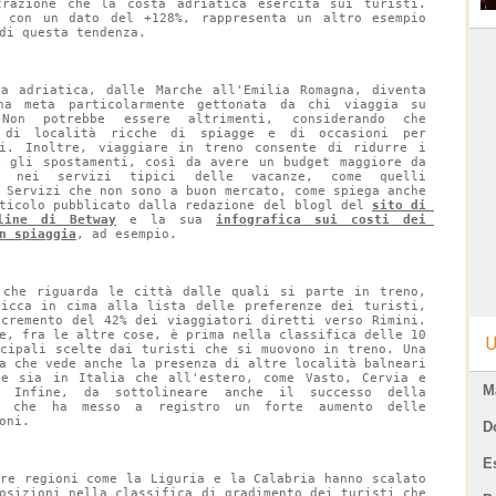
trazione che la costa adriatica esercita sui turisti. 
, con un dato del +128%, rappresenta un altro esempio 
di questa tendenza.
ra adriatica, dalle Marche all'Emilia Romagna, diventa 
na meta particolarmente gettonata da chi viaggia su 
Non potrebbe essere altrimenti, considerando che 
 di località ricche di spiagge e di occasioni per 
si. Inoltre, viaggiare in treno consente di ridurre i 
r gli spostamenti, così da avere un budget maggiore da 
re nei servizi tipici delle vacanze, come quelli 
 Servizi che non sono a buon mercato, come spiega anche 
ticolo pubblicato dalla redazione del blogl del 
sito di 
line di Betway
 e la sua 
infografica sui costi dei 
n spiaggia
, ad esempio.
 che riguarda le città dalle quali si parte in treno, 
picca in cima alla lista delle preferenze dei turisti, 
ncremento del 42% dei viaggiatori diretti verso Rimini. 
e, fra le altre cose, è prima nella classifica delle 10 
U
ncipali scelte dai turisti che si muovono in treno. Una 
a che vede anche la presenza di altre località balneari 
te sia in Italia che all'estero, come Vasto, Cervia e 
M
. Infine, da sottolineare anche il successo della 
, che ha messo a registro un forte aumento delle 
oni.
D
E
tre regioni come la Liguria e la Calabria hanno scalato 
osizioni nella classifica di gradimento dei turisti che 