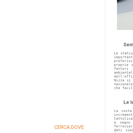
Semp
Le stati
importan
preferis
proprie 
fattori
ambient
dell'eff
Nizza si
nazionale
che facil
Le l
La costa
incremen
Cattolic
a segno 
CERCA DOVE:
ferrovia
dati sim