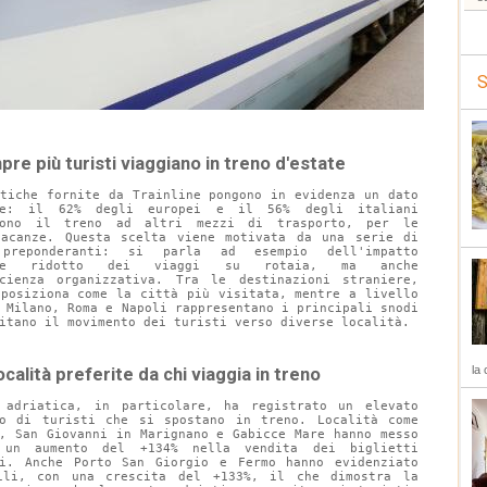
S
re più turisti viaggiano in treno d'estate
stiche fornite da Trainline pongono in evidenza un dato 
te: il 62% degli europei e il 56% degli italiani 
cono il treno ad altri mezzi di trasporto, per le 
vacanze. Questa scelta viene motivata da una serie di 
 preponderanti: si parla ad esempio dell'impatto 
ale ridotto dei viaggi su rotaia, ma anche 
icienza organizzativa. Tra le destinazioni straniere, 
 posiziona come la città più visitata, mentre a livello 
 Milano, Roma e Napoli rappresentano i principali snodi 
itano il movimento dei turisti verso diverse località.
la 
ocalità preferite da chi viaggia in treno
 adriatica, in particolare, ha registrato un elevato 
to di turisti che si spostano in treno. Località come 
a, San Giovanni in Marignano e Gabicce Mare hanno messo 
un aumento del +134% nella vendita dei biglietti 
ri. Anche Porto San Giorgio e Fermo hanno evidenziato 
ili, con una crescita del +133%, il che dimostra la 