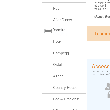
viaggian
giovani,
Pub
tema dell
di Luca Re
After Dinner
Dormire
I comme
Hotel
Campeggi
Ostelli
Access
Per accedere ad 
essere utenti regi
Airbnb
Country House
Bed & Breakfast