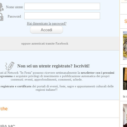
Nome utente
Password
S
Hai dimenticato la password?
oppure autenticati tramite Facebook
Non sei un utente registrato? Iscriviti!
trati al Network "In Festa" possono ricevere settimanalmente la
newsletter con i prossimi
programma
e acquisire privilegi di inserimento e pubblicazione automatica dei propri
contenuti: eventi, approfondimenti, commenti, schede.
registrato e certificato
dei portali di eventi, feste, sagre e appuntamenti culturali delle
regioni italiane!!
la 
rche
RIPA MC