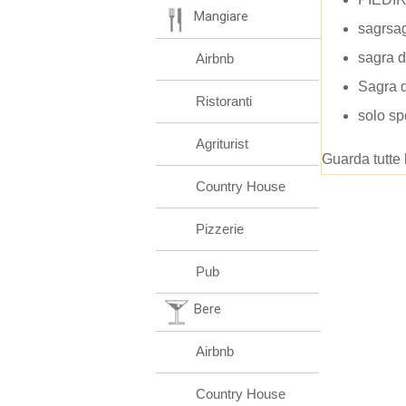
Mangiare
sagrsag
sagra d
Airbnb
Sagra 
Ristoranti
solo sp
Agriturist
Guarda tutte 
Country House
Pizzerie
Pub
Bere
Airbnb
Country House