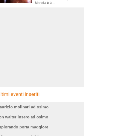
Mariella è la...
ltimi eventi inseriti
aurizio molinari ad osimo
on walter insero ad osimo
splorando porta maggiore