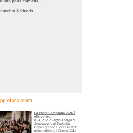
llotto porta comicità,...
inocchio & friends
pprofondimenti
La Festa Castellana 2026 è
alle porte:...
Il 24, 25 e 26 luglio il borgo di
Scapezzano di Senigallia...
Dopo il grande successo delle
ultime edizioni, il Circolo ACLI