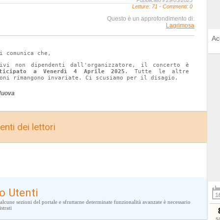
Pubblicato il 29/03/2025
Letture:
71
- Commenti: 0
Questo è un approfondimento di:
Lagrimosa
Ac
Si comunica che,
ivi non dipendenti dall'organizzatore, il concerto è 
nticipato a Venerdì 4 Aprile 2025
. Tutte le altre 
oni rimangono invariate. Ci scusiamo per il disagio.
Nuova
nti dei lettori
o Utenti
alcune sezioni del portale e sfruttarne determinate funzionalità avanzate è necessario
strati
s