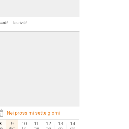
cedi!
Iscriviti!
Nei prossimi sette giorni
8
9
10
11
12
13
14
ab
dom
lun
mar
mer
gio
ven