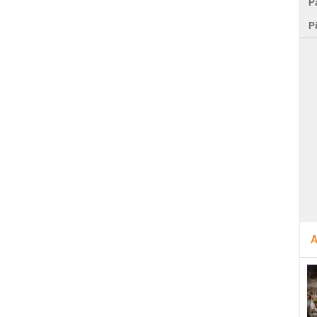
Pa
P
A