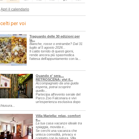
Apri il calendario
celti per voi
Traguardo delle 30 edizioni per
la...
Bianche, rosse o entrambe? Dal 31
luglio al 5 agosto 2026...
Il caldo torrido di questi giorni,
rende ancora più spasmodica
l'attesa dell'appuntamento con la...
Quando e' sera…
RETROSCENA: vivi il...
Accompagnato da una guida
esperta, potrai scoprire
quello...
Partecipa all'evento serale del
Parco Zoo Falconara e vivi
un'esperienza esclusiva dopo
chiusura...
Villa Mariella: relax, comfort
e...
La tua casa vacanze ideale tra
spiaggia, movida e...
Se cerchi una vacanza che
unisca comodità, privacy e
contatto con la natura, Villa