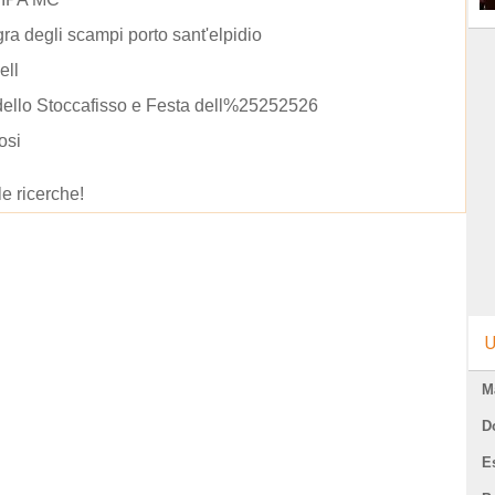
ra degli scampi porto sant'elpidio
ell
dello Stoccafisso e Festa dell%25252526
osi
le ricerche!
U
M
D
E