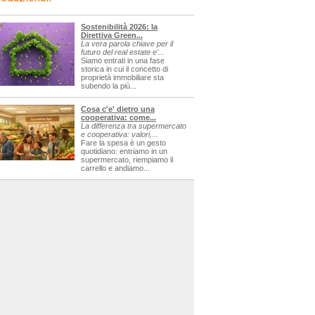
Sostenibilità 2026: la
Direttiva Green...
La vera parola chiave per il
futuro del real estate e'...
Siamo entrati in una fase
storica in cui il concetto di
proprietà immobiliare sta
subendo la più...
Cosa c'e' dietro una
cooperativa: come...
La differenza tra supermercato
e cooperativa: valori,...
Fare la spesa è un gesto
quotidiano: entriamo in un
supermercato, riempiamo il
carrello e andiamo...