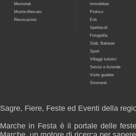
Memoriali
Immobiliari
Mostre-Mercato
Proloco
Rievocazioni
Enti
Spettacoli
Fotografia
Stab. Balneari
Sport
Villaggi turistici
Servizi e Aziende
Visite guidate
Strumenti
Sagre, Fiere, Feste ed Eventi della reg
Marche in Festa è il portale delle fest
Marche, un motore di ricerca per saper