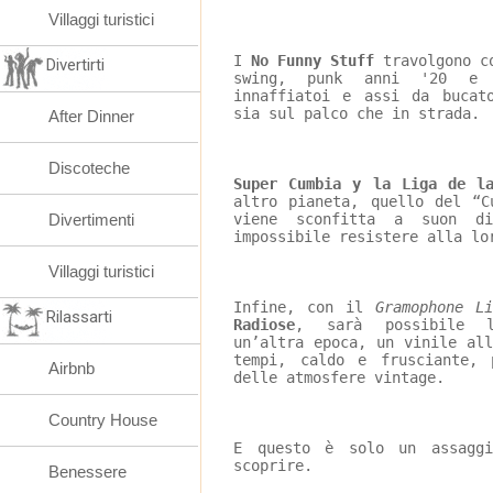
Villaggi turistici
I 
No Funny Stuff
 travolgono c
Divertirti
swing, punk anni '20 e s
innaffiatoi e assi da bucat
sia sul palco che in strada.
After Dinner
Discoteche
Super Cumbia y la Liga de la
altro pianeta, quello del “C
Divertimenti
viene sconfitta a suon d
impossibile resistere alla lo
Villaggi turistici
Infine, con il 
Gramophone L
Rilassarti
Radiose
, sarà possibile l
un’altra epoca, un vinile al
tempi, caldo e frusciante, 
Airbnb
delle atmosfere vintage.
Country House
E questo è solo un assagg
scoprire.
Benessere