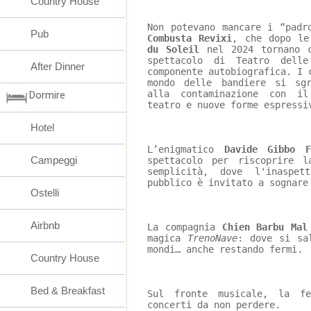
Country House
Non potevano mancare i “padr
Pub
Combusta Revixi
, che dopo le
du Soleil
 nel 2024 tornano 
spettacolo di Teatro dell
After Dinner
componente autobiografica. I 
mondo delle bandiere si sgr
alla contaminazione con il
Dormire
teatro e nuove forme espressi
Hotel
L’enigmatico 
Davide Gibbo F
Campeggi
spettacolo per riscoprire l
semplicità, dove l'inaspe
pubblico è invitato a sognare
Ostelli
Airbnb
La compagnia 
Chien Barbu Mal
magica 
TrenoNave
: dove si sa
mondi… anche restando fermi.
Country House
Bed & Breakfast
Sul fronte musicale, la f
concerti da non perdere.