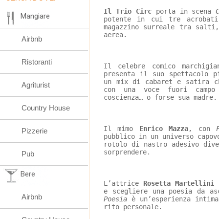
Il 
Trio Circ
 porta in scena 
Mangiare
potente in cui tre acrobat
magazzino surreale tra salti
aerea.
Airbnb
Ristoranti
Il celebre comico marchigia
presenta il suo spettacolo p
un mix di cabaret e satira c
Agriturist
con una voce fuori campo
coscienza… o forse sua madre.
Country House
Il mimo 
Enrico Mazza
, con 
Pizzerie
pubblico in un universo capov
rotolo di nastro adesivo div
sorprendere.
Pub
Bere
L’attrice 
Rosetta Martellini
 
e scegliere una poesia da as
Airbnb
Poesia
 è un’esperienza intima
rito personale.