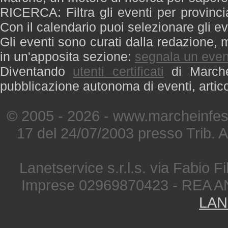
RICERCA: Filtra gli eventi per provinci
Con il calendario puoi selezionare gli ev
Gli eventi sono curati dalla redazione, m
in un'apposita sezione:
segnala un even
Diventando
utenti certificati
di Marche 
pubblicazione autonoma di eventi, artic
© 2005 - 2026 - www.marcheinfest
17 del 24/07/2003 presso Trib. 
Lanetservice s.r.l.s. via Fabio Fi
Imprese 02969870423 - REA A
LAN