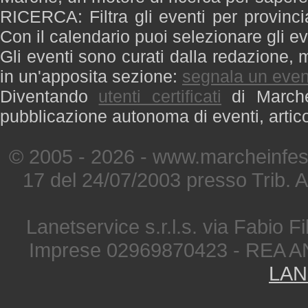
RICERCA: Filtra gli eventi per provinci
Con il calendario puoi selezionare gli ev
Gli eventi sono curati dalla redazione, m
in un'apposita sezione:
segnala un even
Diventando
utenti certificati
di Marche 
pubblicazione autonoma di eventi, artic
© 2005 - 2026 - www.marcheinfest
17 del 24/07/2003 presso Trib. 
Lanetservice s.r.l.s. via Fabio Fi
Imprese 02969870423 - REA A
LAN