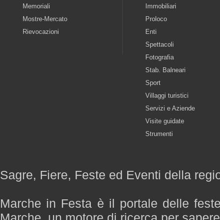
Memoriali
Immobiliari
Mostre-Mercato
Proloco
Rievocazioni
Enti
Spettacoli
Fotografia
Stab. Balneari
Sport
Villaggi turistici
Servizi e Aziende
Visite guidate
Strumenti
Sagre, Fiere, Feste ed Eventi della reg
Marche in Festa è il portale delle fest
Marche, un motore di ricerca per saper