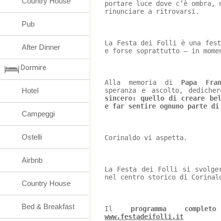
Country House
portare luce dove c’è ombra, 
rinunciare a ritrovarsi.
Pub
La Festa dei Folli è una fes
After Dinner
e forse soprattutto – in mome
Dormire
Alla memoria di
 Papa Fran
Hotel
speranza e ascolto, dedicher
sincero: quello di creare be
e far sentire ognuno parte di
Campeggi
Ostelli
Corinaldo vi aspetta.
Airbnb
La Festa dei Folli si svolge
nel centro storico di Corinal
Country House
Bed & Breakfast
Il 
programma completo
www.festadeifolli.it