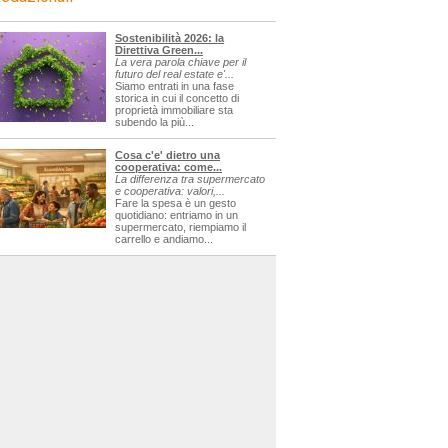
Sostenibilità 2026: la
Direttiva Green...
La vera parola chiave per il
futuro del real estate e'...
Siamo entrati in una fase
storica in cui il concetto di
proprietà immobiliare sta
subendo la più...
Cosa c'e' dietro una
cooperativa: come...
La differenza tra supermercato
e cooperativa: valori,...
Fare la spesa è un gesto
quotidiano: entriamo in un
supermercato, riempiamo il
carrello e andiamo...