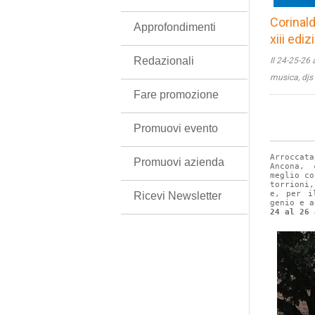
Corinald
Approfondimenti
xiii edi
Redazionali
Il 24-25-26 
musica, djs
Fare promozione
Promuovi evento
Arroccat
Promuovi azienda
Ancona, 
meglio co
torrioni
e, per i
Ricevi Newsletter
genio e a
24 al 26 