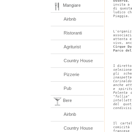
Osserva
, 
Mangiare
invita a 
di quest
ludico ch
Piaggia.
Airbnb
L'organi
Ristoranti
associaz
attenta e
vivo, an
Agriturist
Cirque Du
Parco del
Country House
I diretto
seleziona
gli sch
Pizzerie
inaspett
Corinald
anche at
Pub
e spirit
Polenta 
"follia"
Bere
intellet
del quot
condivisi
Airbnb
Il carte
comicit
Country House
francese