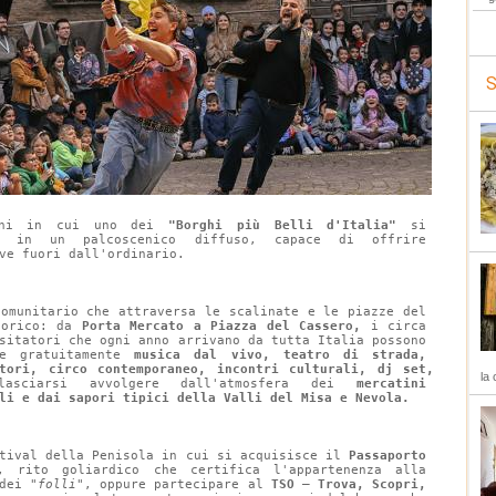
S
rni in cui uno dei 
"Borghi più Belli d'Italia"
 si 
ma in un palcoscenico diffuso, capace di offrire 
ve fuori dall'ordinario.
comunitario che attraversa le scalinate e le piazze del 
torico: da 
Porta Mercato a Piazza del Cassero, 
i circa 
sitatori che ogni anno arrivano da tutta Italia possono 
re gratuitamente
 musica dal vivo, 
teatro di strada, 
atori, circo contemporaneo, incontri culturali, dj set, 
la 
lasciarsi avvolgere dall'atmosfera dei 
mercatini 
li e dai sapori tipici della Valli del Misa e Nevola.
tival della Penisola in cui si acquisisce il 
Passaporto 
, rito goliardico che certifica l'appartenenza alla 
dei 
"folli"
, oppure partecipare al 
TSO – Trova, Scopri, 