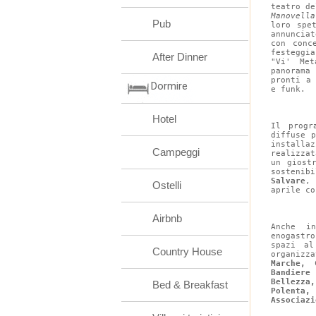
teatro de
Manovella
Pub
loro spe
annuncia
con conc
festeggi
After Dinner
"Vi' Me
panorama
pronti a
Dormire
e funk.
Hotel
Il progr
diffuse 
installa
Campeggi
realizza
un giost
sostenib
Salvare
, 
Ostelli
aprile co
Airbnb
Anche in
enogastr
spazi al
Country House
organizz
Marche, 
Bandiere
Bellezza
Bed & Breakfast
Polenta,
Associazi