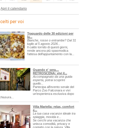
Apri il calendario
celti per voi
Traguardo delle 30 edizioni per
la...
Bianche, rosse o entrambe? Dal 31
luglio al 5 agosto 2026...
Il caldo torrido di questi giorni,
rende ancora più spasmodica
l'attesa dell'appuntamento con la...
Quando e' sera…
RETROSCENA: vivi il...
Accompagnato da una guida
esperta, potrai scoprire
quello...
Partecipa all'evento serale del
Parco Zoo Falconara e vivi
un'esperienza esclusiva dopo
chiusura...
Villa Mariella: relax, comfort
e...
La tua casa vacanze ideale tra
spiaggia, movida e...
Se cerchi una vacanza che
unisca comodità, privacy e
contatto con la natura, Villa