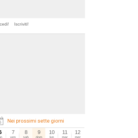
cedi!
Iscriviti!
Nei prossimi sette giorni
6
7
8
9
10
11
12
io
ven
sab
dom
lun
mar
mer