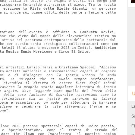
una caccia al tesoro tra enigmi e scorci del borgo che 
riscoprire Corinaldo attraverso il gioco. Tra le novità 
a edizione la 
Pista delle Biglie Giganti
, un percorso 
e si snoda sui pianerottoli della parte inferiore della 
zzazione dell'evento è affidata a 
Combusta Revixi
, 
ione che viene dal mondo della rievocazione storica ma 
 attiva nel panorama contemporaneo dello spettacolo dal 
che per questo conta prestigiose collaborazioni come con 
 Soleil
 (l'ultima a novembre 2025 in India), 
Auditorium 
la Musica Ennio Morricone e Circo El Grito
.
ri artistici 
Enrico Tarsi
 e 
Cristiano Spadoni
: 
"Abbiamo 
to artisti nazionali e internazionali capaci di rompere 
emi e di dialogare con lo spazio urbano in modo 
ato. In un'epoca che ci vuole sempre performanti, 
o rivendica il diritto di essere fuori dagli schemi 
traverso la propria storia popolare intessuta di ironia 
o arguto, dove leggende come quella del Pozzo della 
U
o della casa fantasma di Scuretto raccontano come la 
 corinaldese sia in realtà un sinonimo di libertà 
tuale e accoglienza, un modo per abbattere le barriere 
L
idiano e celebrare la vita attraverso l'arte e la 
one"
.
S
F
llone 2026 propone spettacoli capaci di unire poesia, 
à e sperimentazione, come il teatro di strada del 
 Agro the Clown
 con 
Improlocura
, il poetico camion 