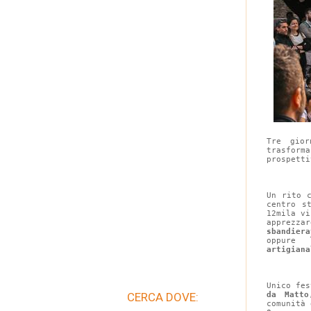
Tre gio
trasfor
prospetti
Un rito 
centro s
12mila vi
apprezza
sbandier
oppure 
artigiana
Unico fes
CERCA DOVE:
da Matto
comunità 