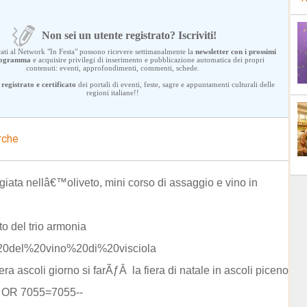
Non sei un utente registrato? Iscriviti!
trati al Network "In Festa" possono ricevere settimanalmente la
newsletter con i prossimi
programma
e acquisire privilegi di inserimento e pubblicazione automatica dei propri
contenuti: eventi, approfondimenti, commenti, schede.
registrato e certificato
dei portali di eventi, feste, sagre e appuntamenti culturali delle
regioni italiane!!
rche
iata nellâ€™oliveto, mini corso di assaggio e vino in
o del trio armonia
20del%20vino%20di%20visciola
iera ascoli giorno si farÃƒÂ la fiera di natale in ascoli piceno
) OR 7055=7055--