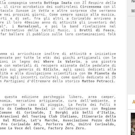
N
lla compagnia veneta 
Bottega Imata
 con 
Il Respiro della 
, il circo acrobatico dei sudtirolesi 
Circensema 
con il 
ttacolo 
Sunsom in Vetta
 e altre sorprese che verranno 
Mo
te nei prossimi giorni. Come sempre spazio alla musica, 
erti e dj set, fra gli altri a Corinaldo arrivano a 
are il loro 40esimo anno di attività gli inventori del 
tal", i 
Kurnalcool, 
e poi la band rivelazione nel 
 alternativo della Celtic Music, i 
Brutti di Fosco
, 
 far ballare il pubblico sulle loro contaminazioni folk 
amma si arricchisce inoltre di attività e iniziative 
pensate per tutte le età: dai giochi artigianali con le 
zioni in legno dei 
Where is Valerio
, a una giostra 
ta con materiali di recupero azionata dalle pedalate di 
raio sui generis di 
RiCiclo
, agli spazi dedicati alla 
ilità e alla divulgazione scientifica con 
Un Pianeta da 
fino agli incontri culturali come quello dedicato al 25 
n 
Partigiani d'Oltremare
 dello storico 
Matteo Petracci
.
 questa edizione parcheggio libero, area camper, 
onomia, mercatino artigianale, cura dell'ambiente, e 
A
 coperto in caso di pioggia. La Festa dei Folli è 
ata da 
Combusta Revixi
 in collaborazione con 
Regione 
Comune di Corinaldo, I Borghi più belli d'Italia, 
 Arancioni del Touring Club Italiano, Itinerario della 
, Val Mivola, Let's Marche, Associazione Pozzo della 
 Pro Corinaldo APS, PerTerra APS, Unitré Corinaldo, 
one La Voce del Cuore, Factory Zero Zero.