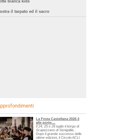
otte bianca kids
stra il tarpato ed il sacro
pprofondimenti
La Festa Castellana 2026 è
alle porte:...
Il 24, 25 e 26 luglio il borgo di
Scapezzano di Senigallia...
Dopo il grande successo delle
ultime edizioni, il Circolo ACLI