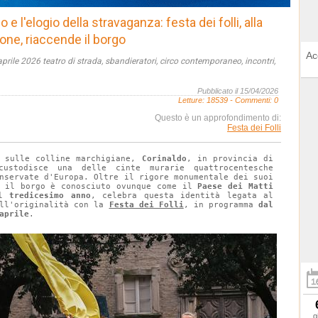
o e l'elogio della stravaganza: festa dei folli, alla
zione, riaccende il borgo
Ac
aprile 2026 teatro di strada, sbandieratori, circo contemporaneo, incontri,
Pubblicato il 15/04/2026
Letture:
18539
- Commenti: 0
Questo è un approfondimento di:
Festa dei Folli
a sulle colline marchigiane, 
Corinaldo
, in provincia di 
custodisce una delle cinte murarie quattrocentesche 
nservate d'Europa. Oltre il rigore monumentale dei suoi 
, il borgo è conosciuto ovunque come il 
Paese dei Matti
l 
tredicesimo anno
, celebra questa identità legata al 
ll'originalità con la 
Festa dei Folli
, in programma 
dal 
aprile
.
g