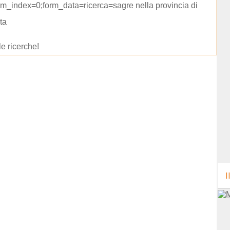
m_index=0;form_data=ricerca=sagre nella provincia di
ta
le ricerche!
I