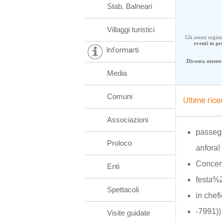
Stab. Balneari
Villaggi turistici
Gli utenti regis
eventi in 
Informarti
Diventa utente 
Media
Comuni
Ultime rice
Associazioni
passegg
Proloco
anfora!
Concert
Enti
festa%
Spettacoli
in chef
-7991)
Visite guidate