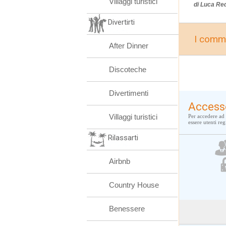
Villaggi turistici
di Luca Re
Divertirti
I comme
After Dinner
Discoteche
Divertimenti
Access
Villaggi turistici
Per accedere ad 
essere utenti regi
Rilassarti
Airbnb
Country House
Benessere