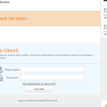
dazione
A 
A 
Lo
nti dei lettori
MA
A 
A 
Lo
MA
o Utenti
alcune sezioni del portale e sfruttarne determinate funzionalità avanzate è necessario
strati
Nome utente
Password
Hai dimenticato la password?
oppure autenticati tramite Facebook
R