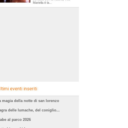
Mariella è la...
ltimi eventi inseriti
a magia della notte di san lorenzo
agra delle lumache, del coniglio...
iabe al parco 2026