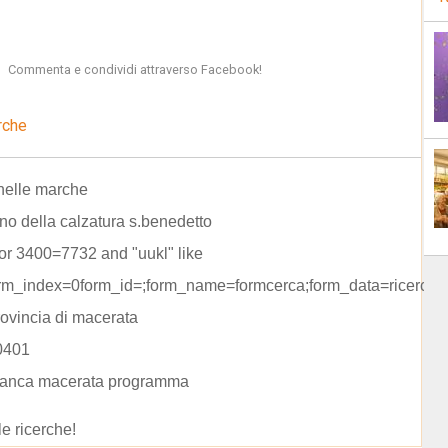
Commenta e condividi attraverso Facebook!
rche
t nelle marche
no della calzatura s.benedetto
or 3400=7732 and "uukl" like
orm_index=0form_id=;form_name=formcerca;form_data=ricerca=
rovincia di macerata
0401
bianca macerata programma
le ricerche!