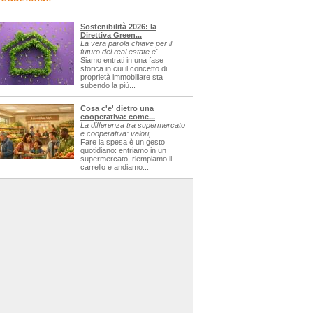
Sostenibilità 2026: la
Direttiva Green...
La vera parola chiave per il
futuro del real estate e'...
Siamo entrati in una fase
storica in cui il concetto di
proprietà immobiliare sta
subendo la più...
Cosa c'e' dietro una
cooperativa: come...
La differenza tra supermercato
e cooperativa: valori,...
Fare la spesa è un gesto
quotidiano: entriamo in un
supermercato, riempiamo il
carrello e andiamo...
sagre