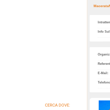
MacerataN
Intratte
Info Su
Organiz
Referent
E-Mail:
Telefon
CERCA DOVE: