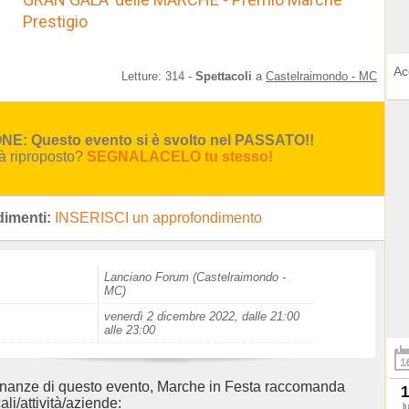
Prestigio
Ac
Letture:
314
-
Spettacoli
a
Castelraimondo - MC
E: Questo evento si è svolto nel PASSATO!!
rà riproposto?
SEGNALACELO tu stesso!
imenti:
INSERISCI un approfondimento
Lanciano Forum (Castelraimondo -
MC)
venerdì 2 dicembre 2022, dalle 21:00
alle 23:00
inanze di questo evento, Marche in Festa raccomanda
1
ali/attività/aziende:
l