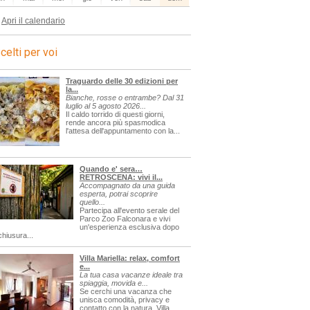
Apri il calendario
celti per voi
Traguardo delle 30 edizioni per
la...
Bianche, rosse o entrambe? Dal 31
luglio al 5 agosto 2026...
Il caldo torrido di questi giorni,
rende ancora più spasmodica
l'attesa dell'appuntamento con la...
Quando e' sera…
RETROSCENA: vivi il...
Accompagnato da una guida
esperta, potrai scoprire
quello...
Partecipa all'evento serale del
Parco Zoo Falconara e vivi
un'esperienza esclusiva dopo
chiusura...
Villa Mariella: relax, comfort
e...
La tua casa vacanze ideale tra
spiaggia, movida e...
Se cerchi una vacanza che
unisca comodità, privacy e
contatto con la natura, Villa