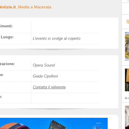
otizie.it
, Media a Macerata
S
nimenti:
l Luogo:
L'evento si svolge al coperto
zazione:
Opera Sound
e:
Giada Cipolloni
Contatta il referente
o:
la 