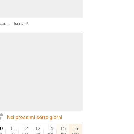
cedi!
Iscriviti!
Nei prossimi sette giorni
0
11
12
13
14
15
16
un
mar
mer
gio
ven
sab
dom