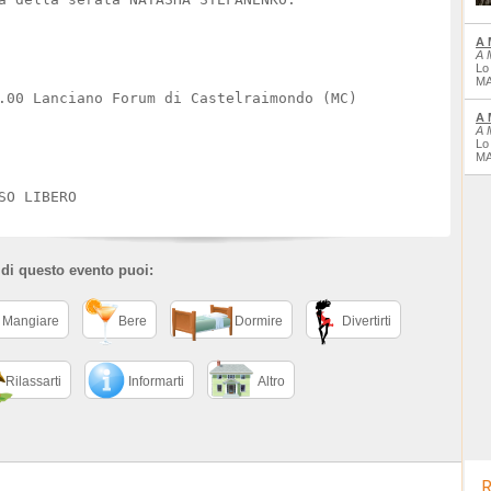
A 
A 
Lo
MA
.00 Lanciano Forum di Castelraimondo (MC)
A 
A 
Lo
MA
SO LIBERO
 di questo evento puoi:
Mangiare
Bere
Dormire
Divertirti
Rilassarti
Informarti
Altro
R