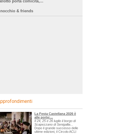
llotto porta comicità,...
inocchio & friends
pprofondimenti
La Festa Castellana 2026 è
alle porte:...
Il 24, 25 e 26 luglio il borgo di
Scapezzano di Senigallia...
Dopo il grande successo delle
ultime edizioni, il Circolo ACLI