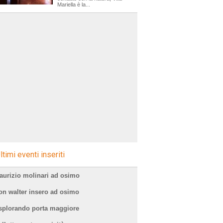
Mariella è la...
ltimi eventi inseriti
aurizio molinari ad osimo
on walter insero ad osimo
splorando porta maggiore