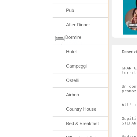
Pub
After Dinner
Dormire
Hotel
Descriz
Campeggi
GRAN G
territ
Ostelli
Un con
promoz
Airbnb
All' i
Country House
Ospiti
Bed & Breakfast
STEFAN
Madrin