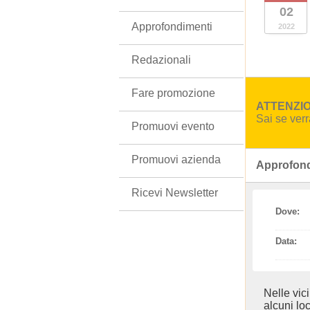
02
Approfondimenti
2022
Redazionali
Fare promozione
ATTENZION
Sai se ver
Promuovi evento
Promuovi azienda
Approfond
Ricevi Newsletter
Dove:
Data:
Nelle vic
alcuni loc