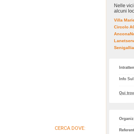
Nelle vic
alcuni loc
Villa Mari
Circolo 
AnconaNot
Lanetserv
Senigallia
Intratte
Info Su
Qui tro
Organiz
CERCA DOVE:
Referent