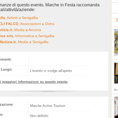
inanze di questo evento, Marche in Festa raccomanda
ali/attività/aziende:
ella
, Airbnb a Senigallia
S
ACLI FALCO
, Associazioni a Ostra
izie.it
, Media a Ancona
ice srls
, Informatica a Senigallia
Notizie.it
, Media a Senigallia
nimenti:
l Luogo:
L'evento si svolge all'aperto
vi maggiori informazioni su questo evento
la 
zazione:
Marche Active Tourism
e:
Non definito