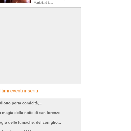
Mariella è la...
ltimi eventi inseriti
llotto porta comicità,...
a magia della notte di san lorenzo
agra delle lumache, del coniglio...