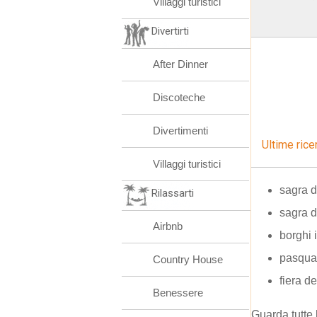
Villaggi turistici
Divertirti
After Dinner
Discoteche
Divertimenti
Ultime rice
Villaggi turistici
sagra d
Rilassarti
sagra d
Airbnb
borghi 
pasqua
Country House
fiera 
Benessere
Guarda tutte 