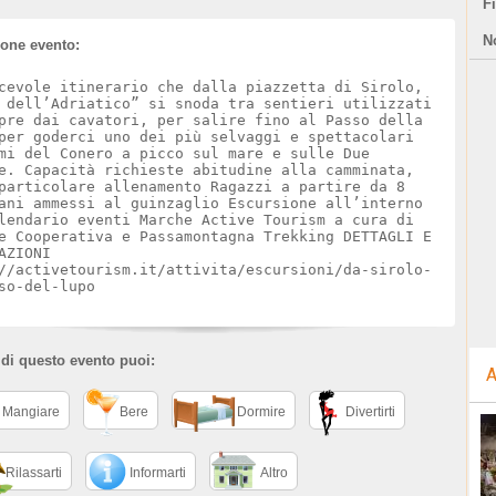
F
N
ione evento:
cevole itinerario che dalla piazzetta di Sirolo,
 dell’Adriatico” si snoda tra sentieri utilizzati
pre dai cavatori, per salire fino al Passo della
per goderci uno dei più selvaggi e spettacolari
mi del Conero a picco sul mare e sulle Due
e. Capacità richieste abitudine alla camminata,
particolare allenamento Ragazzi a partire da 8
ani ammessi al guinzaglio Escursione all’interno
lendario eventi Marche Active Tourism a cura di
e Cooperativa e Passamontagna Trekking DETTAGLI E
AZIONI
//activetourism.it/attivita/escursioni/da-sirolo-
so-del-lupo
 di questo evento puoi:
A
Mangiare
Bere
Dormire
Divertirti
Rilassarti
Informarti
Altro