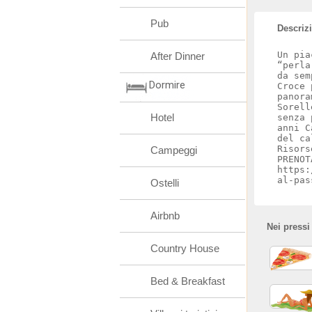
Pub
Descriz
Un pia
After Dinner
“perla
da sem
Dormire
Croce 
panora
Sorell
Hotel
senza 
anni C
del ca
Risors
Campeggi
PRENOT
https:
al-pas
Ostelli
Airbnb
Nei pressi
Country House
Bed & Breakfast