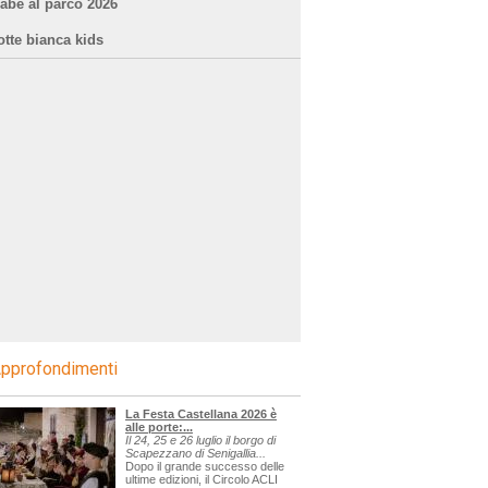
iabe al parco 2026
otte bianca kids
pprofondimenti
La Festa Castellana 2026 è
alle porte:...
Il 24, 25 e 26 luglio il borgo di
Scapezzano di Senigallia...
Dopo il grande successo delle
ultime edizioni, il Circolo ACLI