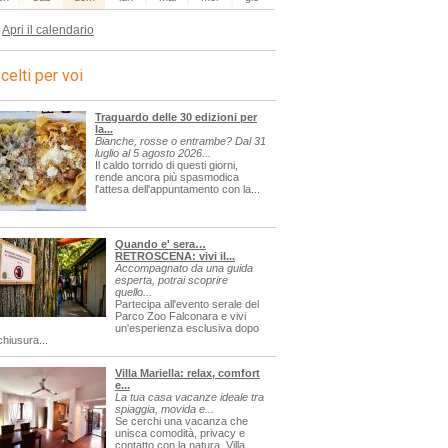
Apri il calendario
celti per voi
Traguardo delle 30 edizioni per
la...
Bianche, rosse o entrambe? Dal 31
luglio al 5 agosto 2026...
Il caldo torrido di questi giorni,
rende ancora più spasmodica
l'attesa dell'appuntamento con la...
Quando e' sera…
RETROSCENA: vivi il...
Accompagnato da una guida
esperta, potrai scoprire
quello...
Partecipa all'evento serale del
Parco Zoo Falconara e vivi
un'esperienza esclusiva dopo
chiusura...
Villa Mariella: relax, comfort
e...
La tua casa vacanze ideale tra
spiaggia, movida e...
Se cerchi una vacanza che
unisca comodità, privacy e
contatto con la natura, Villa