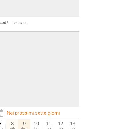
cedi!
Iscriviti!
Nei prossimi sette giorni
7
8
9
10
11
12
13
en
sab
dom
lun
mar
mer
gio