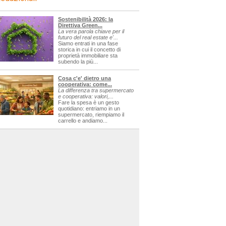
Sostenibilità 2026: la
Direttiva Green...
La vera parola chiave per il
futuro del real estate e'...
Siamo entrati in una fase
storica in cui il concetto di
proprietà immobiliare sta
subendo la più...
Cosa c'e' dietro una
cooperativa: come...
La differenza tra supermercato
e cooperativa: valori,...
Fare la spesa è un gesto
quotidiano: entriamo in un
supermercato, riempiamo il
carrello e andiamo...