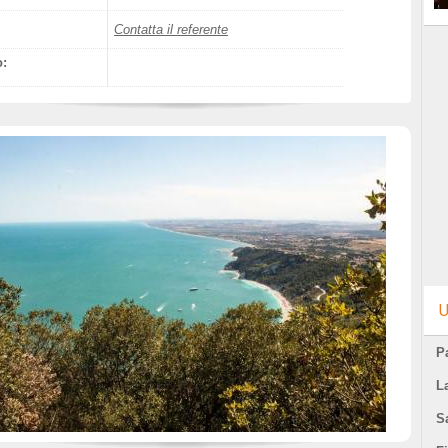
Contatta il referente
o:
U
Pa
L
S