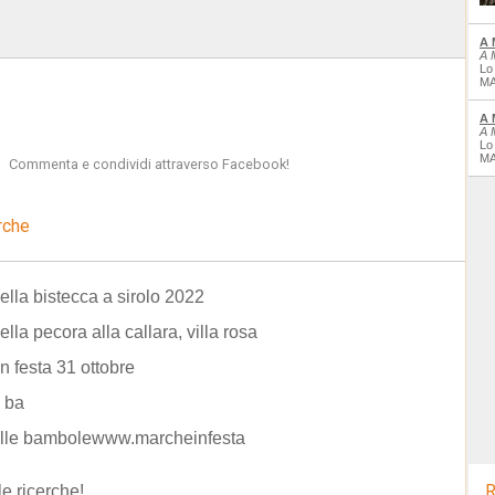
A 
A 
Lo
MA
A 
A 
Lo
MA
Commenta e condividi attraverso Facebook!
rche
ella bistecca a sirolo 2022
ella pecora alla callara, villa rosa
in festa 31 ottobre
 ba
delle bambolewww.marcheinfesta
R
le ricerche!