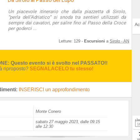
Un piacevole itinerario che dalla piazzetta di Sirolo,
“perla dell’Adriatico” si snoda tra sentieri utilizzati da
sempre dai cavatori, per salire fino al Passo della Croce
Ac
per goderci ...
Letture:
129
-
Escursioni
a
Sirolo - AN
E: Questo evento si è svolto nel PASSATO!!
rà riproposto?
SEGNALACELO tu stesso!
imenti:
INSERISCI un approfondimento
Monte Conero
sabato 27 maggio 2023, dalle 09:15
alle 12:30
v