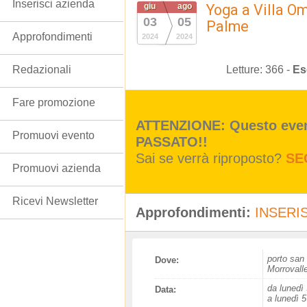
Inserisci azienda
giu
ago
Yoga a Villa Om
03
05
Palme
Approfondimenti
2024
2024
Letture:
366
-
Es
Redazionali
Fare promozione
ATTENZIONE: Questo event
Promuovi evento
PASSATO!!
Sai se verrà riproposto?
SE
Promuovi azienda
Ricevi Newsletter
Approfondimenti:
INSERIS
porto san 
Dove:
Morrovall
da lunedì 
Data:
a lunedì 5