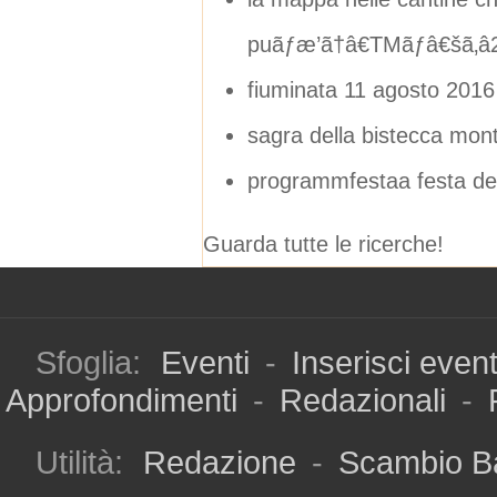
puãƒæ’ã†â€TMãƒâ€šã‚â2
fiuminata 11 agosto 2016
sagra della bistecca mon
programmfestaa festa del
Guarda tutte le ricerche!
Sfoglia:
Eventi
-
Inserisci even
Approfondimenti
-
Redazionali
-
Utilità:
Redazione
-
Scambio B