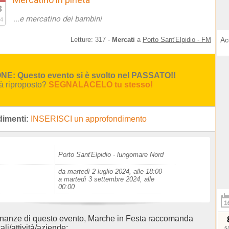
3
...e mercatino dei bambini
4
Letture:
317
-
Mercati
a
Porto Sant'Elpidio - FM
Ac
E: Questo evento si è svolto nel PASSATO!!
rà riproposto?
SEGNALACELO tu stesso!
imenti:
INSERISCI un approfondimento
Porto Sant'Elpidio - lungomare Nord
da martedì 2 luglio 2024, alle 18:00
a martedì 3 settembre 2024, alle
00:00
inanze di questo evento, Marche in Festa raccomanda
ali/attività/aziende:
s