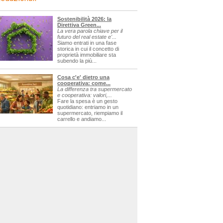
erca=sagre
Sostenibilità 2026: la
Direttiva Green...
La vera parola chiave per il
futuro del real estate e'...
Siamo entrati in una fase
storica in cui il concetto di
proprietà immobiliare sta
subendo la più...
Cosa c'e' dietro una
cooperativa: come...
La differenza tra supermercato
e cooperativa: valori,...
Fare la spesa è un gesto
quotidiano: entriamo in un
supermercato, riempiamo il
carrello e andiamo...