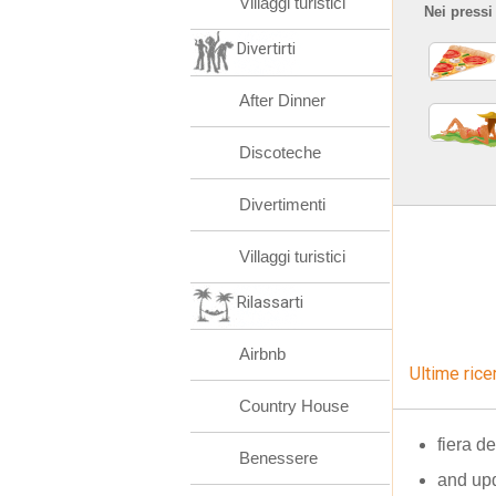
Villaggi turistici
Nei pressi
Divertirti
After Dinner
Discoteche
Divertimenti
Villaggi turistici
Rilassarti
Airbnb
Ultime rice
Country House
fiera d
Benessere
and up