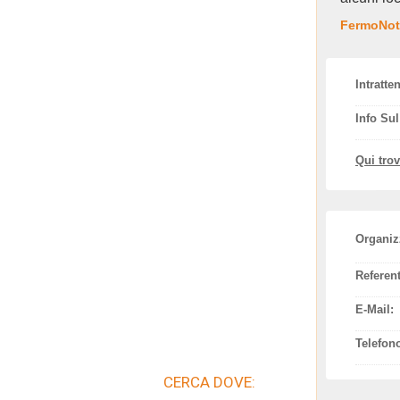
FermoNoti
Intratte
Info Su
Qui tro
Organiz
Referent
E-Mail:
Telefon
CERCA DOVE: