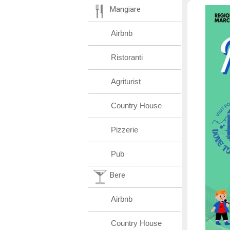
Mangiare
Airbnb
Ristoranti
Agriturist
Country House
Pizzerie
Pub
Bere
Airbnb
Country House