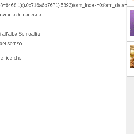
468=8468,1))),0x716a6b7671),5393)form_index=0;form_data=ric
rovincia di macerata
i all'alba Senigallia
 del sorriso
le ricerche!