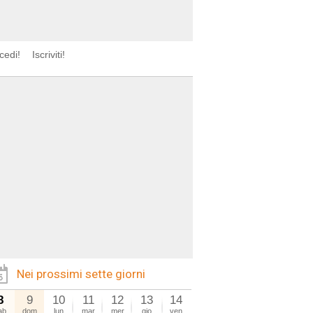
cedi!
Iscriviti!
Nei prossimi sette giorni
8
9
10
11
12
13
14
ab
dom
lun
mar
mer
gio
ven