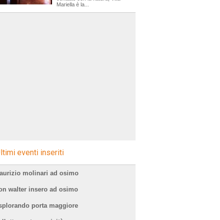
Mariella è la...
ltimi eventi inseriti
aurizio molinari ad osimo
on walter insero ad osimo
splorando porta maggiore