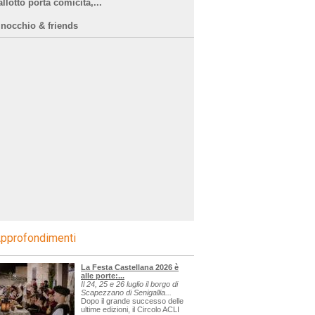
llotto porta comicità,...
inocchio & friends
pprofondimenti
La Festa Castellana 2026 è
alle porte:...
Il 24, 25 e 26 luglio il borgo di
Scapezzano di Senigallia...
Dopo il grande successo delle
ultime edizioni, il Circolo ACLI