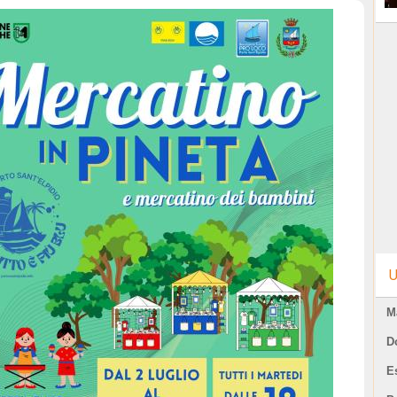
U
M
D
E