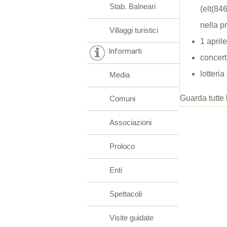
Stab. Balneari
(elt(8
nella p
Villaggi turistici
1 aprile
Informarti
concert
lotteria
Media
Guarda tutte 
Comuni
Associazioni
Proloco
Enti
Spettacoli
Visite guidate