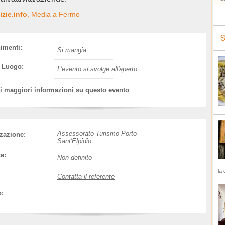
zie.info
, Media a Fermo
S
nimenti:
Si mangia
l Luogo:
L'evento si svolge all'aperto
vi maggiori informazioni su questo evento
Assessorato Turismo Porto
zazione:
Sant'Elpidio
e:
Non definito
la 
Contatta il referente
o: