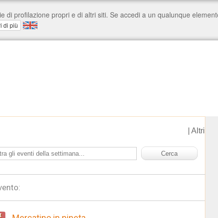
|
Altri
vento:
t
Mercatino in pineta