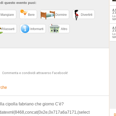
 di questo evento puoi:
A 
A 
Mangiare
Bere
Dormire
Divertirti
Lo
MA
A 
Rilassarti
Informarti
Altro
A 
Lo
MA
Commenta e condividi attraverso Facebook!
rche
ella cipolla fabriano che giorno C'è?
datexml(8468,concat(0x2e,0x717a6a7171,(select
R