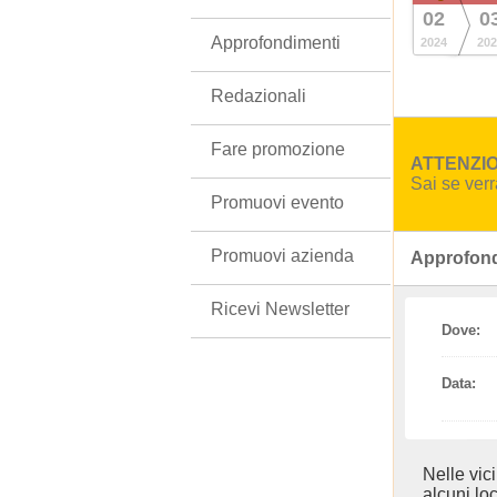
02
0
Approfondimenti
2024
202
Redazionali
Fare promozione
ATTENZION
Sai se ver
Promuovi evento
Promuovi azienda
Approfond
Ricevi Newsletter
Dove:
Data:
Nelle vic
alcuni loc