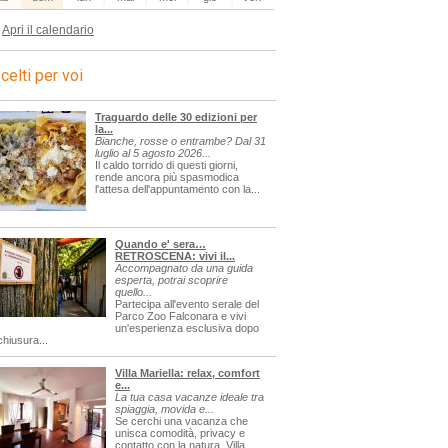
Apri il calendario
celti per voi
Traguardo delle 30 edizioni per
la...
Bianche, rosse o entrambe? Dal 31
luglio al 5 agosto 2026...
Il caldo torrido di questi giorni,
rende ancora più spasmodica
l'attesa dell'appuntamento con la...
Quando e' sera…
RETROSCENA: vivi il...
Accompagnato da una guida
esperta, potrai scoprire
quello...
Partecipa all'evento serale del
Parco Zoo Falconara e vivi
un'esperienza esclusiva dopo
chiusura...
Villa Mariella: relax, comfort
e...
La tua casa vacanze ideale tra
spiaggia, movida e...
Se cerchi una vacanza che
unisca comodità, privacy e
contatto con la natura, Villa