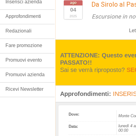
Inserisci azienda
ago
Da Sirolo al Pa
04
Escursione in no
Approfondimenti
2025
Let
Redazionali
Fare promozione
ATTENZIONE: Questo event
Promuovi evento
PASSATO!!
Sai se verrà riproposto?
SE
Promuovi azienda
Ricevi Newsletter
Approfondimenti:
INSERIS
Dove:
Monte Co
lunedì 4 a
Data:
00:00