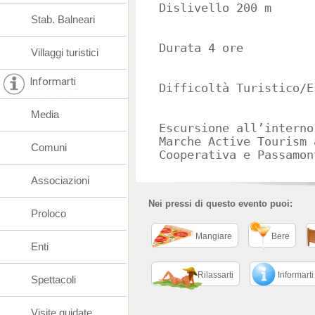
Dislivello 200 m
Stab. Balneari
Durata 4 ore
Villaggi turistici
Informarti
Difficoltà Turistico/E
Media
Escursione all’interno
Marche Active Tourism 
Comuni
Cooperativa e Passamon
Associazioni
Nei pressi di questo evento puoi:
Proloco
Mangiare
Bere
Enti
Rilassarti
Informarti
Spettacoli
Visite guidate