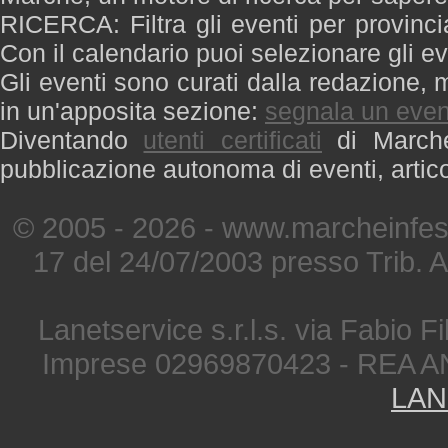
RICERCA: Filtra gli eventi per provinci
Con il calendario puoi selezionare gli ev
Gli eventi sono curati dalla redazione, m
in un'apposita sezione:
segnala un even
Diventando
utenti certificati
di Marche 
pubblicazione autonoma di eventi, artic
© 2005 - 2026 - www.marcheinfest
17 del 24/07/2003 presso Trib. 
Lanetservice s.r.l.s. via Fabio Fi
Imprese 02969870423 - REA A
LAN