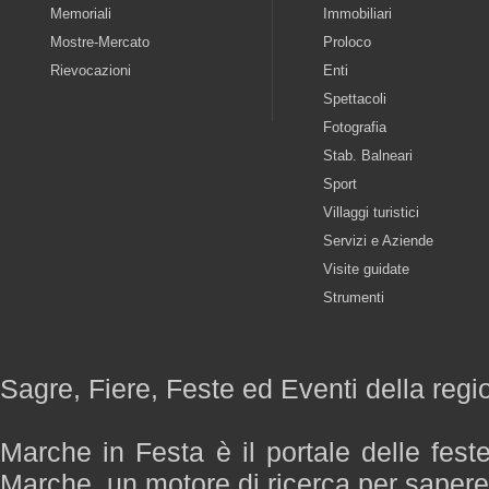
Memoriali
Immobiliari
Mostre-Mercato
Proloco
Rievocazioni
Enti
Spettacoli
Fotografia
Stab. Balneari
Sport
Villaggi turistici
Servizi e Aziende
Visite guidate
Strumenti
Sagre, Fiere, Feste ed Eventi della reg
Marche in Festa è il portale delle fest
Marche, un motore di ricerca per saper