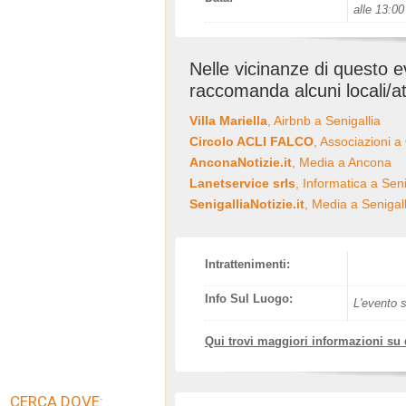
alle 13:00
Nelle vicinanze di questo 
raccomanda alcuni locali/at
Villa Mariella
, Airbnb a Senigallia
Circolo ACLI FALCO
, Associazioni a
AnconaNotizie.it
, Media a Ancona
Lanetservice srls
, Informatica a Seni
SenigalliaNotizie.it
, Media a Senigall
Intrattenimenti:
Info Sul Luogo:
L'evento s
Qui trovi maggiori informazioni su
CERCA DOVE: