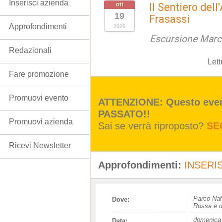
Inserisci azienda
ott
Il Sentiero del
19
Frasassi
Approfondimenti
2025
Escursione Marc
Redazionali
Lett
Fare promozione
Promuovi evento
ATTENZIONE: Questo event
PASSATO!!
Promuovi azienda
Sai se verrà riproposto?
SE
Ricevi Newsletter
Approfondimenti:
INSERIS
Parco Nat
Dove:
Rossa e d
domenica 
Data: