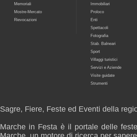
Memoriali
Immobiliari
Mostre-Mercato
Proloco
Rievocazioni
Enti
Spettacoli
Fotografia
Stab. Balneari
Sport
Villaggi turistici
Servizi e Aziende
Visite guidate
Strumenti
Sagre, Fiere, Feste ed Eventi della reg
Marche in Festa è il portale delle fest
Marche, un motore di ricerca per saper