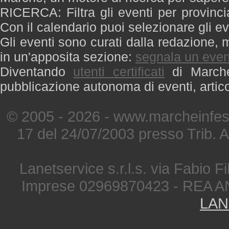
RICERCA: Filtra gli eventi per provinci
Con il calendario puoi selezionare gli ev
Gli eventi sono curati dalla redazione, m
in un'apposita sezione:
segnala un even
Diventando
utenti certificati
di Marche 
pubblicazione autonoma di eventi, artic
© 2005 - 2026 - www.marcheinfest
17 del 24/07/2003 presso Trib. 
Lanetservice s.r.l.s. via Fabio Fi
Imprese 02969870423 - REA A
LAN