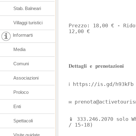
Stab. Balneari
Villaggi turistici
Prezzo: 18,00 € - Rido
12,00 €
Informarti
Media
Comuni
𝐃𝐞𝐭𝐭𝐚𝐠𝐥𝐢 𝐞 𝐩𝐫𝐞𝐧𝐨𝐭𝐚𝐳𝐢𝐨𝐧𝐢
Associazioni
ℹ️ https://is.gd/h93kFb
Proloco
✉️ prenota@activetouris
Enti
📱 333.246.2070 solo W
Spettacoli
/ 15-18)
Visite guidate