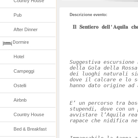
Country House
Pub
Descrizione evento:
𝐈𝐥 𝐒𝐞𝐧𝐭𝐢𝐞𝐫𝐨 𝐝𝐞𝐥𝐥'𝐀𝐪𝐮𝐢𝐥𝐚 𝐜𝐡
After Dinner
Dormire
Hotel
Suggestiva escursione 
della Gola della Rossa
Campeggi
dei luoghi naturali si
dove il calcare e lo s
hanno dato origine ad 
Ostelli
Airbnb
E’ un percorso tra bos
stupendi, dove con un 
Country House
avvistare l’Aquila rea
rapace che nidifica ne
Bed & Breakfast