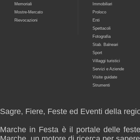
Memoriali
Immobiliari
Mostre-Mercato
Proloco
Rievocazioni
Enti
Spettacoli
Fotografia
Stab. Balneari
Sport
Villaggi turistici
Servizi e Aziende
Visite guidate
Strumenti
Sagre, Fiere, Feste ed Eventi della reg
Marche in Festa è il portale delle fest
Marche, un motore di ricerca per saper