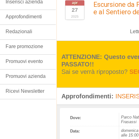
Inserisci azienda
apr
Escursione da P
27
e al Sentiero de
Approfondimenti
2025
Lett
Redazionali
Fare promozione
ATTENZIONE: Questo event
Promuovi evento
PASSATO!!
Sai se verrà riproposto?
SE
Promuovi azienda
Ricevi Newsletter
Approfondimenti:
INSERIS
Parco Nat
Dove:
Frasassi
domenica 
Data:
alle 15:00