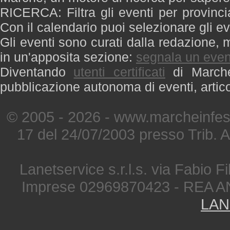
RICERCA: Filtra gli eventi per provinci
Con il calendario puoi selezionare gli ev
Gli eventi sono curati dalla redazione, m
in un'apposita sezione:
segnala un even
Diventando
utenti certificati
di Marche 
pubblicazione autonoma di eventi, artic
© 2005 - 2026 - www.marcheinfest
17 del 24/07/2003 presso Trib. 
Lanetservice s.r.l.s. via Fabio Fi
Imprese 02969870423 - REA A
LAN