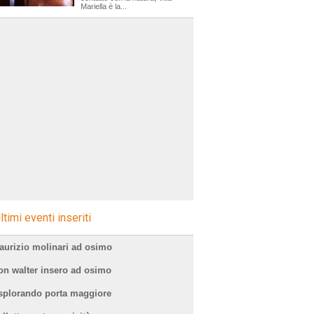
Mariella è la...
ltimi eventi inseriti
aurizio molinari ad osimo
on walter insero ad osimo
splorando porta maggiore