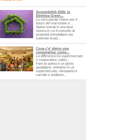
Sostenibilità 2026: la
Direttiva Green...
La vera parola chiave per il
futuro del real estate e'...
Siamo entrati in una fase
storica in cui il concetto di
proprietà immobiliare sta
subendo la più...
Cosa c'e' dietro una
cooperativa: come...
La differenza tra supermercato
e cooperativa: valori,...
Fare la spesa è un gesto
quotidiano: entriamo in un
supermercato, riempiamo il
carrello e andiamo...