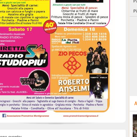
Pa
P
A
ione evento: