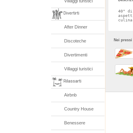
Villaggi turistici
40° di
Divertirti
aspett
culina
After Dinner
Nei pressi
Discoteche
Divertimenti
Villaggi turistici
Rilassarti
Airbnb
Country House
Benessere