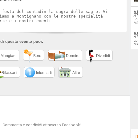
 festa del cuntadin la sagra delle sagre. Vi
A 
A 
iamo a Montignano con le nostre specialità
Lo
rie e i nostri eventi
MA
A 
A 
Lo
 di questo evento puoi:
MA
Mangiare
Bere
Dormire
Divertirti
Rilassarti
Informarti
Altro
Commenta e condividi attraverso Facebook!
R