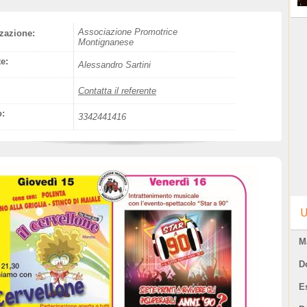
Associazione Promotrice
zazione:
Montignanese
e:
Alessandro Sartini
Contatta il referente
o:
3342441416
U
M
D
E