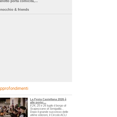
llotto porta comicità,...
inocchio & friends
pprofondimenti
La Festa Castellana 2026 è
alle porte:...
Il 24, 25 e 26 luglio il borgo di
Scapezzano di Senigallia...
Dopo il grande successo delle
ultime edizioni, il Circolo ACLI