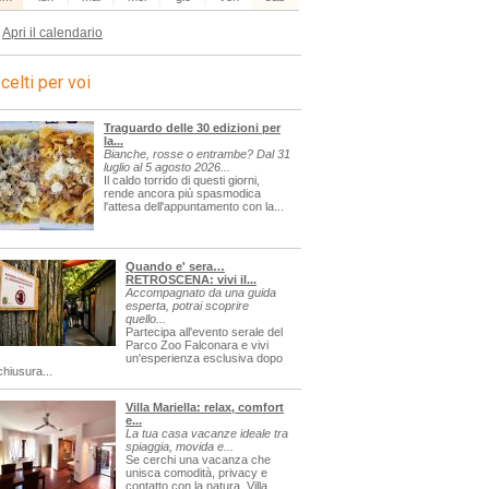
Apri il calendario
celti per voi
Traguardo delle 30 edizioni per
la...
Bianche, rosse o entrambe? Dal 31
luglio al 5 agosto 2026...
Il caldo torrido di questi giorni,
rende ancora più spasmodica
l'attesa dell'appuntamento con la...
Quando e' sera…
RETROSCENA: vivi il...
Accompagnato da una guida
esperta, potrai scoprire
quello...
Partecipa all'evento serale del
Parco Zoo Falconara e vivi
un'esperienza esclusiva dopo
chiusura...
Villa Mariella: relax, comfort
e...
La tua casa vacanze ideale tra
spiaggia, movida e...
Se cerchi una vacanza che
unisca comodità, privacy e
contatto con la natura, Villa