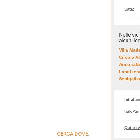
Data:
Nelle vic
alcuni loc
Villa Mari
Circolo 
AnconaNot
Lanetserv
Senigallia
Intratte
Info Su
Qui tro
CERCA DOVE: