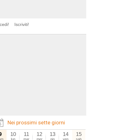
cedi!
Iscriviti!
Nei prossimi sette giorni
9
10
11
12
13
14
15
om
lun
mar
mer
gio
ven
sab