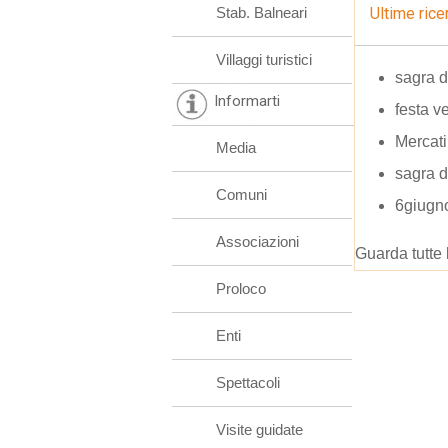
Stab. Balneari
Ultime rice
Villaggi turistici
sagra 
Informarti
festa v
Mercatin
Media
sagra 
Comuni
6giugn
Associazioni
Guarda tutte 
Proloco
Enti
Spettacoli
Visite guidate