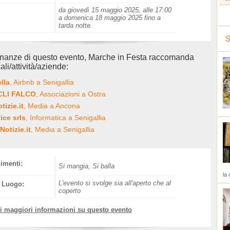
da giovedì 15 maggio 2025, alle 17:00
a domenica 18 maggio 2025 fino a
tarda notte.
S
inanze di questo evento, Marche in Festa raccomanda
ali/attività/aziende:
ella
, Airbnb a Senigallia
ACLI FALCO
, Associazioni a Ostra
izie.it
, Media a Ancona
ice srls
, Informatica a Senigallia
Notizie.it
, Media a Senigallia
nimenti:
Si mangia, Si balla
la 
L'evento si svolge sia all'aperto che al
l Luogo:
coperto
vi maggiori informazioni su questo evento