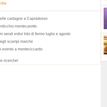
rche
delle castagne a Capradosso
erdicchio montecarotto
i serali estivi lido di fermo luglio e agosto
degli scampi marche
o evento a monteciccardo
le ricerche!