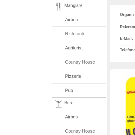
Mangiare
Organiz
Airbnb
Referent
Ristoranti
E-Mail:
Agriturist
Telefon
Country House
Pizzerie
Pub
Bere
Airbnb
Country House