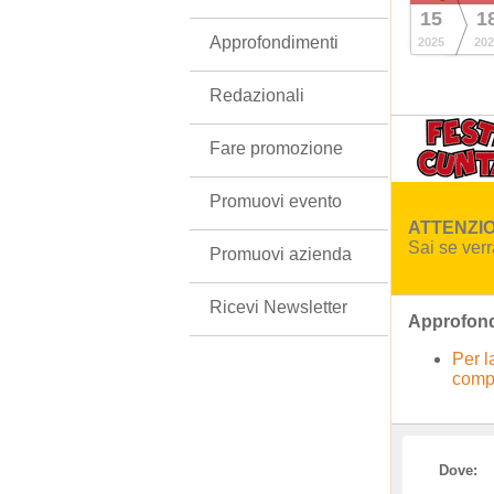
15
1
Approfondimenti
2025
202
Redazionali
Fare promozione
Promuovi evento
ATTENZION
Sai se ver
Promuovi azienda
Ricevi Newsletter
Approfond
Per l
comp
Dove: