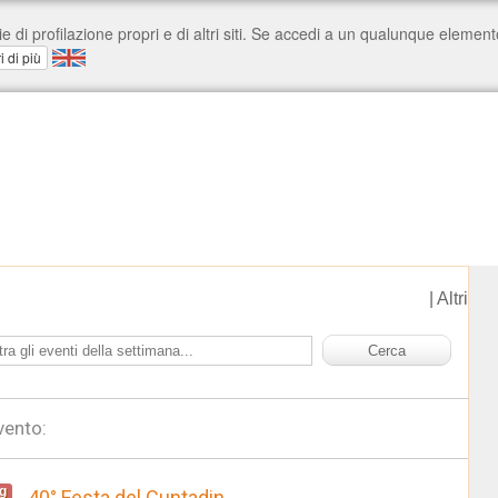
|
Altri
vento:
g
40° Festa del Cuntadin