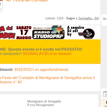
8
5
Letture:
2110
-
Sagre
a
Senigallia - AN
Ac
E: Questo evento si è svolto nel PASSATO!!
rà riproposto?
SEGNALACELO tu stesso!
imenti:
INSERISCI un approfondimento
a Festa del Cuntadin di Montignano di Senigallia arriva il
leanno n° 40
Montignano di Senigallia
P.zza Risorgimento
d