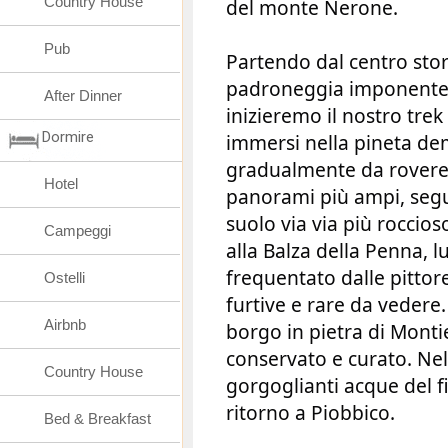
Country House
del monte Nerone.
Pub
Partendo dal centro stori
padroneggia imponente i
After Dinner
inizieremo il nostro trek
Dormire
immersi nella pineta dem
gradualmente da roverelle
Hotel
panorami più ampi, segui
suolo via via più roccios
Campeggi
alla Balza della Penna, 
frequentato dalle pittor
Ostelli
furtive e rare da vedere
Airbnb
borgo in pietra di Mont
conservato e curato. Ne
Country House
gorgoglianti acque del f
ritorno a Piobbico.
Bed & Breakfast