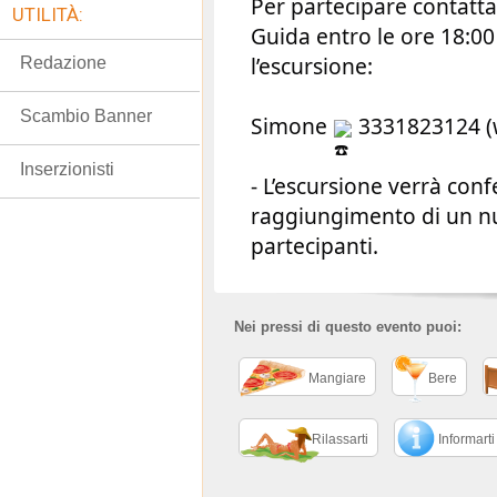
Per partecipare contatta
UTILITÀ:
Guida entro le ore 18:0
l’escursione:
Redazione
Scambio Banner
Simone
3331823124 (
Inserzionisti
- L’escursione verrà con
raggiungimento di un 
partecipanti.
Nei pressi di questo evento puoi:
Mangiare
Bere
Rilassarti
Informarti