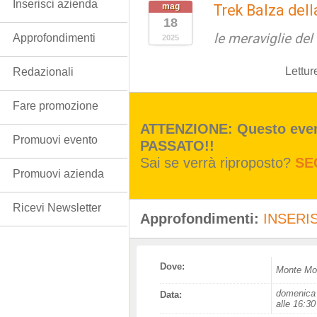
Inserisci azienda
mag
Trek Balza del
18
le meraviglie de
Approfondimenti
2025
Lettur
Redazionali
Fare promozione
ATTENZIONE: Questo event
Promuovi evento
PASSATO!!
Sai se verrà riproposto?
SE
Promuovi azienda
Ricevi Newsletter
Approfondimenti:
INSERIS
Dove:
Monte Mo
domenica 
Data:
alle 16:30