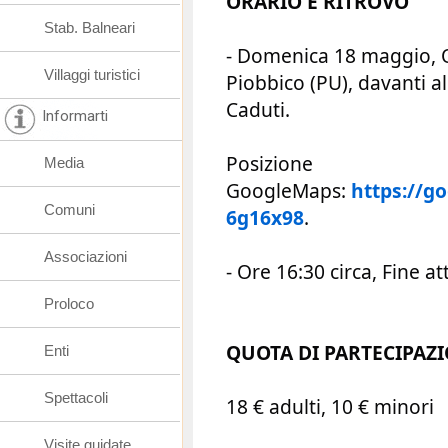
ORARIO E RITROVO
Stab. Balneari
- Domenica 18 maggio, O
Villaggi turistici
Piobbico (PU), davanti al
Caduti.
Informarti
Posizione
Media
GoogleMaps:
https://g
Comuni
6g16x98
.
Associazioni
- Ore 16:30 circa, Fine att
Proloco
QUOTA DI PARTECIPAZ
Enti
Spettacoli
18 € adulti, 10 € minori
Visite guidate