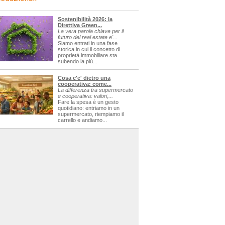
Sostenibilità 2026: la
Direttiva Green...
La vera parola chiave per il
futuro del real estate e'...
Siamo entrati in una fase
storica in cui il concetto di
proprietà immobiliare sta
subendo la più...
Cosa c'e' dietro una
cooperativa: come...
La differenza tra supermercato
e cooperativa: valori,...
Fare la spesa è un gesto
quotidiano: entriamo in un
supermercato, riempiamo il
carrello e andiamo...