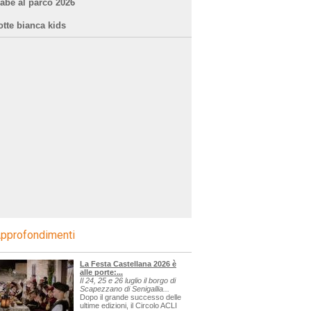
iabe al parco 2026
otte bianca kids
pprofondimenti
La Festa Castellana 2026 è
alle porte:...
Il 24, 25 e 26 luglio il borgo di
Scapezzano di Senigallia...
Dopo il grande successo delle
ultime edizioni, il Circolo ACLI