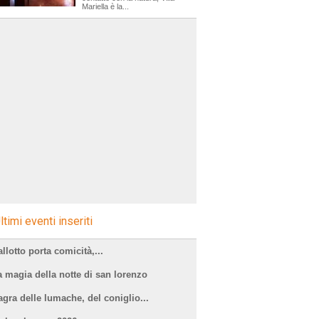
Mariella è la...
ltimi eventi inseriti
llotto porta comicità,...
a magia della notte di san lorenzo
agra delle lumache, del coniglio...