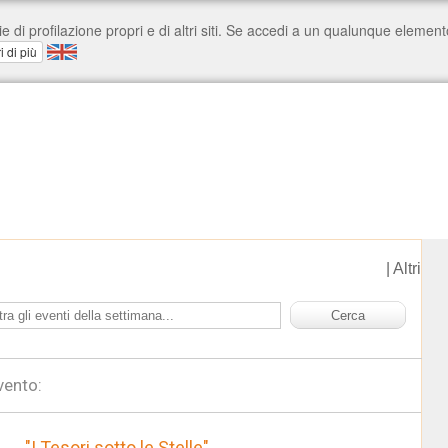
|
Altri
vento:
"I Tesori sotto le Stelle"