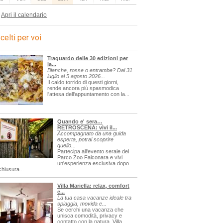
Apri il calendario
celti per voi
Traguardo delle 30 edizioni per
la...
Bianche, rosse o entrambe? Dal 31
luglio al 5 agosto 2026...
Il caldo torrido di questi giorni,
rende ancora più spasmodica
l'attesa dell'appuntamento con la...
Quando e' sera…
RETROSCENA: vivi il...
Accompagnato da una guida
esperta, potrai scoprire
quello...
Partecipa all'evento serale del
Parco Zoo Falconara e vivi
un'esperienza esclusiva dopo
chiusura...
Villa Mariella: relax, comfort
e...
La tua casa vacanze ideale tra
spiaggia, movida e...
Se cerchi una vacanza che
unisca comodità, privacy e
contatto con la natura, Villa