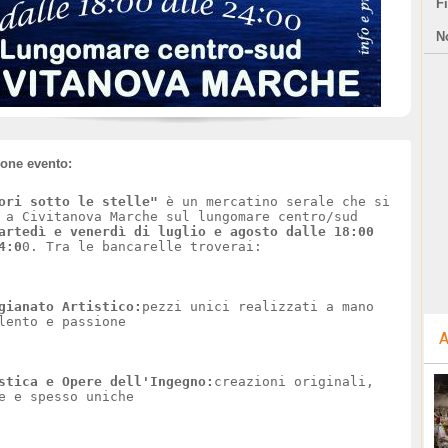
F
N
ione evento:
ori sotto le stelle"
è un mercatino serale che si
 a Civitanova Marche sul lungomare centro/sud
artedì e venerdì di luglio e agosto dalle 18:00
4:0
0. Tra le bancarelle troverai:
gianato Artistico:
pezzi unici realizzati a mano
lento e passione
A
stica e Opere dell'Ingegno:
creazioni originali,
se e spesso uniche