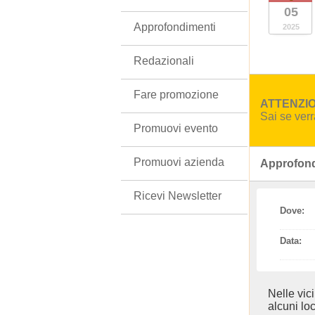
05
Approfondimenti
2025
Redazionali
Fare promozione
ATTENZION
Sai se ver
Promuovi evento
Promuovi azienda
Approfond
Ricevi Newsletter
Dove:
Data:
Nelle vic
alcuni loc