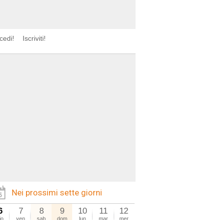
cedi!
Iscriviti!
Nei prossimi sette giorni
6
7
8
9
10
11
12
io
ven
sab
dom
lun
mar
mer