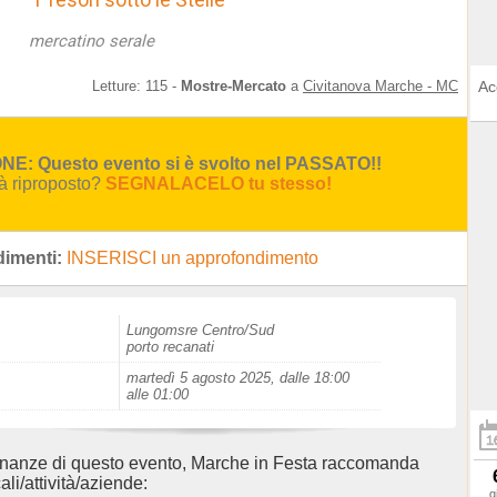
mercatino serale
Letture:
115
-
Mostre-Mercato
a
Civitanova Marche - MC
Ac
E: Questo evento si è svolto nel PASSATO!!
rà riproposto?
SEGNALACELO tu stesso!
imenti:
INSERISCI un approfondimento
Lungomsre Centro/Sud
porto recanati
martedì 5 agosto 2025, dalle 18:00
alle 01:00
inanze di questo evento, Marche in Festa raccomanda
ali/attività/aziende:
g