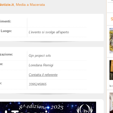
otizie.it
, Media a Macerata
S
nimenti:
l Luogo:
L'evento si svolge all'aperto
zazione:
Gjn project srls
e:
Loredana Remigi
Contatta il referente
o:
3395245865
la 