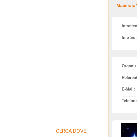
MacerataN
Intratte
Info Su
Organiz
Referent
E-Mail:
Telefon
CERCA DOVE: