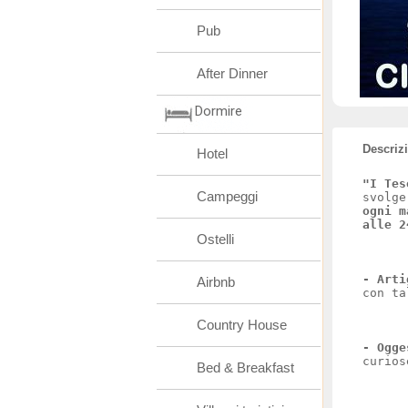
Pub
After Dinner
Dormire
Descriz
Hotel
"I Tes
Campeggi
svolge
ogni m
alle 2
Ostelli
-
Arti
Airbnb
con ta
Country House
- Ogge
curio
Bed & Breakfast