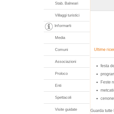
Stab. Balneari
Villaggi turistici
Informarti
Media
Ultime rice
Comuni
Associazioni
festa d
Proloco
progra
Feste n
Enti
metcati
Spettacoli
cenone 
Visite guidate
Guarda tutte 