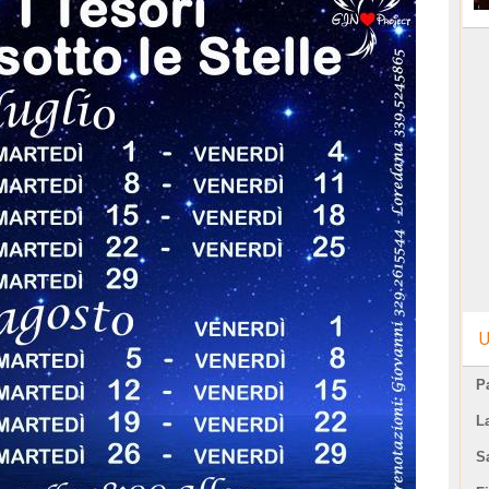
U
Pa
L
S