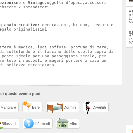
ezionismo e Vintage:
oggetti d'epoca,accessori
chicche x intenditori
A 
A 
Lo
MA
gianato creativo:
decorazioni, bijoux, tessuti e
egalo originalissimi
A 
A 
Lo
MA
sfera è magica, luci soffuse, profumo di mare,
di sottofondo e il fascino delle stelle sopra di
 posto ideale per una passeggiata serale, per
re tesori nascosti e magari portare a casa un
di bellezza marchigiana.
 di questo evento puoi:
Mangiare
Bere
Dormire
Divertirti
Rilassarti
Informarti
Altro
R