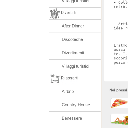
Villaggi turistici
- Coll
retrò,
Divertirti
- Arti
After Dinner
idee r
Discoteche
L'atmo
usica 
Divertimenti
te. Il
scopri
pezzo 
Villaggi turistici
Rilassarti
Nei pressi
Airbnb
Country House
Benessere