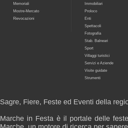
Memoriali
Immobiliari
Mostre-Mercato
Proloco
Rievocazioni
Enti
Spettacoli
Fotografia
Stab. Balneari
Sport
Villaggi turistici
Servizi e Aziende
Visite guidate
Strumenti
Sagre, Fiere, Feste ed Eventi della reg
Marche in Festa è il portale delle fest
Marche, un motore di ricerca per saper