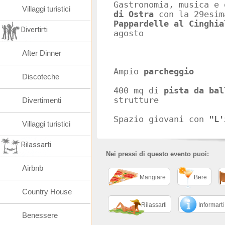
Gastronomia, musica e
Villaggi turistici
di Ostra
con la 29esi
Pappardelle al Cinghia
Divertirti
agosto
After Dinner
Ampio
parcheggio
Discoteche
400 mq di
pista da bal
strutture
Divertimenti
Spazio giovani con
"L'
Villaggi turistici
Rilassarti
Nei pressi di questo evento puoi:
Airbnb
Mangiare
Bere
Country House
Rilassarti
Informarti
Benessere