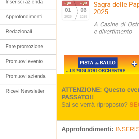
Inserisci azienda
ago
ago
Sagra delle Pap
01
06
2025
Approfondimenti
2025
2025
A Casine di Ost
e divertimento
Redazionali
Fare promozione
Promuovi evento
Promuovi azienda
ATTENZIONE: Questo event
Ricevi Newsletter
PASSATO!!
Sai se verrà riproposto?
SE
Approfondimenti:
INSERIS