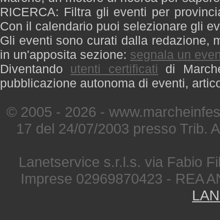
RICERCA: Filtra gli eventi per provinci
Con il calendario puoi selezionare gli ev
Gli eventi sono curati dalla redazione, m
in un'apposita sezione:
segnala un even
Diventando
utenti certificati
di Marche 
pubblicazione autonoma di eventi, artic
© 2005 - 2026 - www.marcheinfest
17 del 24/07/2003 presso Trib. 
Lanetservice s.r.l.s. via Fabio Fi
Imprese 02969870423 - REA A
LAN