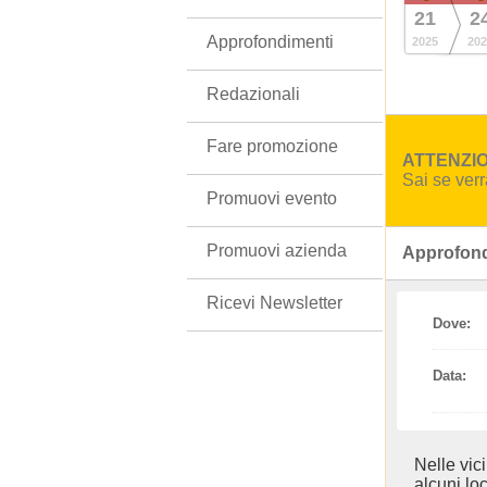
21
2
Approfondimenti
2025
202
Redazionali
Fare promozione
ATTENZION
Sai se ver
Promuovi evento
Promuovi azienda
Approfond
Ricevi Newsletter
Dove:
Data:
Nelle vic
alcuni loc