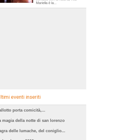
Mariella è la...
ltimi eventi inseriti
llotto porta comicità,...
a magia della notte di san lorenzo
agra delle lumache, del coniglio...