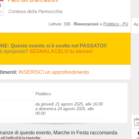
4
Contesa della Pannocchia
5
Letture:
338
-
Rievocazioni
a
Piobbico - PU
Ac
E: Questo evento si è svolto nel PASSATO!!
rà riproposto?
SEGNALACELO tu stesso!
imenti:
INSERISCI un approfondimento
Piobbico
da giovedì 21 agosto 2025, alle 16:00
a domenica 24 agosto 2025, alle
00:00
inanze di questo evento, Marche in Festa raccomanda
ali/attività/aziende:
g