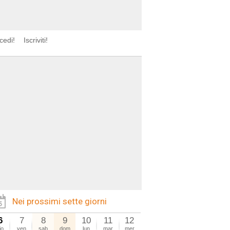
cedi!
Iscriviti!
Nei prossimi sette giorni
6
7
8
9
10
11
12
io
ven
sab
dom
lun
mar
mer