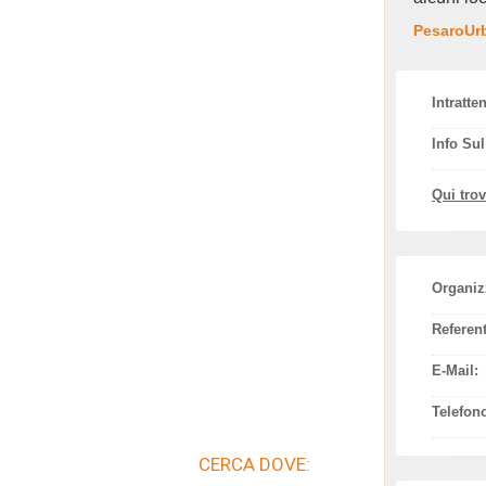
PesaroUrb
Intratte
Info Su
Qui tro
Organiz
Referent
E-Mail:
Telefon
CERCA DOVE: