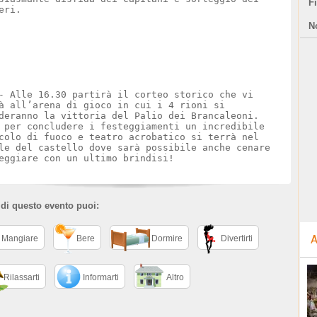
F
eri.
N
- Alle 16.30 partirà il corteo storico che vi
à all’arena di gioco in cui i 4 rioni si
deranno la vittoria del Palio dei Brancaleoni.
 per concludere i festeggiamenti un incredibile
colo di fuoco e teatro acrobatico si terrà nel
le del castello dove sarà possibile anche cenare
eggiare con un ultimo brindisi!
 di questo evento puoi:
A
Mangiare
Bere
Dormire
Divertirti
Rilassarti
Informarti
Altro