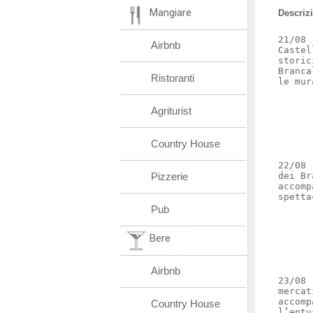
Mangiare
Descriz
21/08 
Airbnb
Castel
storic
Branca
Ristoranti
le mur
Agriturist
Country House
22/08 
Pizzerie
dei Br
accomp
spetta
Pub
Bere
Airbnb
23/08 
mercat
accomp
Country House
l’entu