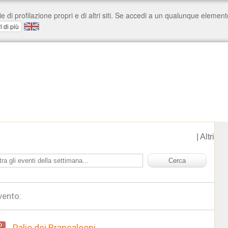
|
Altri
vento:
o
Palio dei Brancaleoni