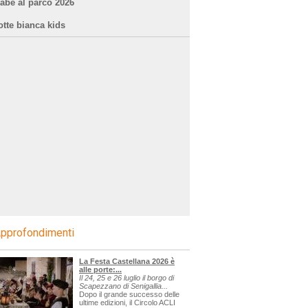
iabe al parco 2026
otte bianca kids
pprofondimenti
La Festa Castellana 2026 è
alle porte:...
Il 24, 25 e 26 luglio il borgo di
Scapezzano di Senigallia...
Dopo il grande successo delle
ultime edizioni, il Circolo ACLI