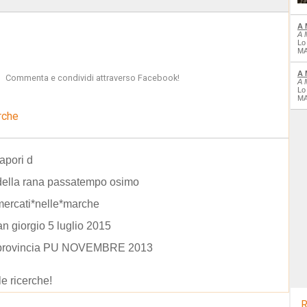
A 
A 
Lo
MA
A 
Commenta e condividi attraverso Facebook!
A 
Lo
MA
rche
apori d
della rana passatempo osimo
mercati*nelle*marche
an giorgio 5 luglio 2015
 provincia PU NOVEMBRE 2013
le ricerche!
R