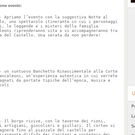
ione evento:
- Apriamo l’evento con la suggestiva Notte al
lo, uno spettacolo itinerante in cui i personaggi
i, le leggende e i misteri della famiglia
leoni riprenderanno vita e vi accompagneranno tra
a del Castello. Una serata da non perdere!
- un suntuoso Banchetto Rinascimentale alla Corte
ancaleoni, un’esperienza autentica in cui verrete
agnati da portate tipiche dell’epoca, musica e
coli
U
Pa
L
- Il borgo rivive, con le taverne dei rioni,
i artigiani, giocolieri e giullari. Il corteo vi
S
agnerà fino al piazzale del castello per
siasmante disfida dei Capitani e sorteggio dei