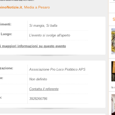
inoNotizie.it
, Media a Pesaro
S
nimenti:
Si mangia, Si balla
l Luogo:
L'evento si svolge all'aperto
vi maggiori informazioni su questo evento
zazione:
Associazione Pro Loco Piobbico APS
e:
Non definito
la 
Contatta il referente
o:
3928266786