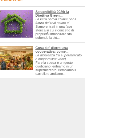
Sostenibilità 2026: la
Direttiva Green...
La vera parola chiave per il
futuro del real estate e'...
Siamo entrati in una fase
storica in cui il concetto di
proprietà immobiliare sta
subendo la più...
Cosa c'e' dietro una
cooperativa: come...
La differenza tra supermercato
e cooperativa: valori,...
Fare la spesa è un gesto
quotidiano: entriamo in un
supermercato, riempiamo il
carrello e andiamo...