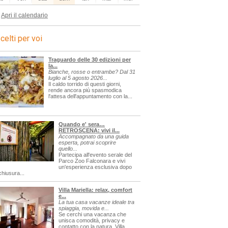
Apri il calendario
celti per voi
Traguardo delle 30 edizioni per
la...
Bianche, rosse o entrambe? Dal 31
luglio al 5 agosto 2026...
Il caldo torrido di questi giorni,
rende ancora più spasmodica
l'attesa dell'appuntamento con la...
Quando e' sera…
RETROSCENA: vivi il...
Accompagnato da una guida
esperta, potrai scoprire
quello...
Partecipa all'evento serale del
Parco Zoo Falconara e vivi
un'esperienza esclusiva dopo
chiusura...
Villa Mariella: relax, comfort
e...
La tua casa vacanze ideale tra
spiaggia, movida e...
Se cerchi una vacanza che
unisca comodità, privacy e
contatto con la natura, Villa