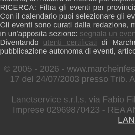
RICERCA: Filtra gli eventi per provinci
Con il calendario puoi selezionare gli ev
Gli eventi sono curati dalla redazione, m
in un'apposita sezione:
segnala un even
Diventando
utenti certificati
di Marche 
pubblicazione autonoma di eventi, artic
© 2005 - 2026 - www.marcheinfest
17 del 24/07/2003 presso Trib. 
Lanetservice s.r.l.s. via Fabio Fi
Imprese 02969870423 - REA A
LAN