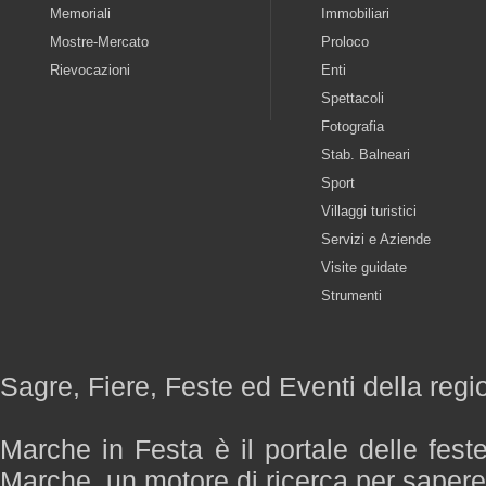
Memoriali
Immobiliari
Mostre-Mercato
Proloco
Rievocazioni
Enti
Spettacoli
Fotografia
Stab. Balneari
Sport
Villaggi turistici
Servizi e Aziende
Visite guidate
Strumenti
Sagre, Fiere, Feste ed Eventi della reg
Marche in Festa è il portale delle fest
Marche, un motore di ricerca per saper