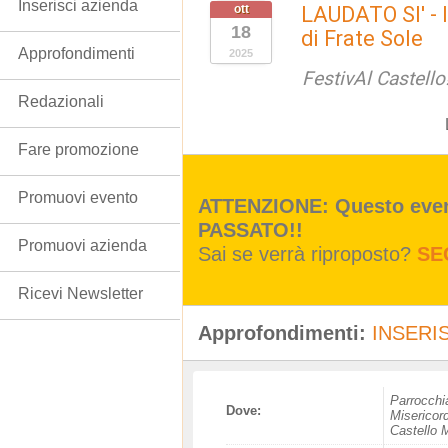
Inserisci azienda
ott
LAUDATO SI' - I
18
di Frate Sole
Approfondimenti
2025
FestivAl Castello
Redazionali
Fare promozione
Promuovi evento
ATTENZIONE: Questo event
PASSATO!!
Promuovi azienda
Sai se verrà riproposto?
SE
Ricevi Newsletter
Approfondimenti:
INSERIS
Parrocchi
Dove:
Misericor
Castello M