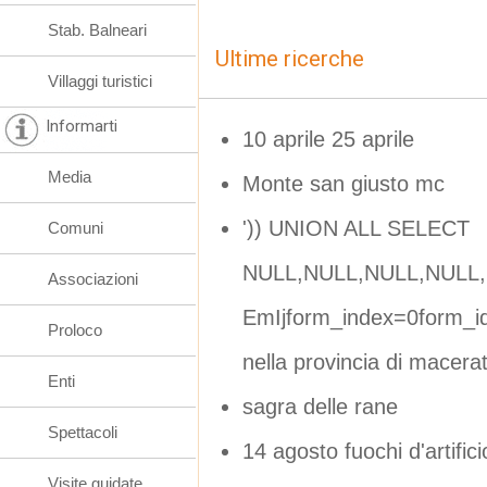
Stab. Balneari
Ultime ricerche
Villaggi turistici
Informarti
10 aprile 25 aprile
Media
Monte san giusto mc
')) UNION ALL SELECT
Comuni
NULL,NULL,NULL,NULL,
Associazioni
EmIjform_index=0form_i
Proloco
nella provincia di macera
Enti
sagra delle rane
Spettacoli
14 agosto fuochi d'artif
Visite guidate