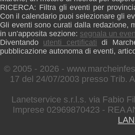
RICERCA: Filtra gli eventi per provinci
Con il calendario puoi selezionare gli ev
Gli eventi sono curati dalla redazione, m
in un'apposita sezione:
segnala un even
Diventando
utenti certificati
di Marche 
pubblicazione autonoma di eventi, artic
© 2005 - 2026 - www.marcheinfest
17 del 24/07/2003 presso Trib. 
Lanetservice s.r.l.s. via Fabio Fi
Imprese 02969870423 - REA A
LAN