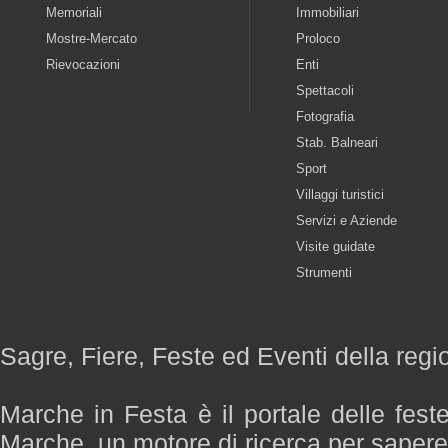
Memoriali
Immobiliari
Mostre-Mercato
Proloco
Rievocazioni
Enti
Spettacoli
Fotografia
Stab. Balneari
Sport
Villaggi turistici
Servizi e Aziende
Visite guidate
Strumenti
Sagre, Fiere, Feste ed Eventi della reg
Marche in Festa è il portale delle fest
Marche, un motore di ricerca per saper