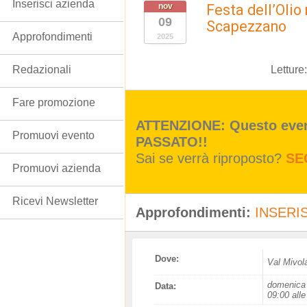
Inserisci azienda
nov
Festa dell’Olio
09
Scapezzano
Approfondimenti
2025
Letture
Redazionali
Fare promozione
ATTENZIONE: Questo event
Promuovi evento
PASSATO!!
Sai se verrà riproposto?
SE
Promuovi azienda
Ricevi Newsletter
Approfondimenti:
INSERIS
Dove:
Val Mivol
domenica 
Data:
09:00 alle