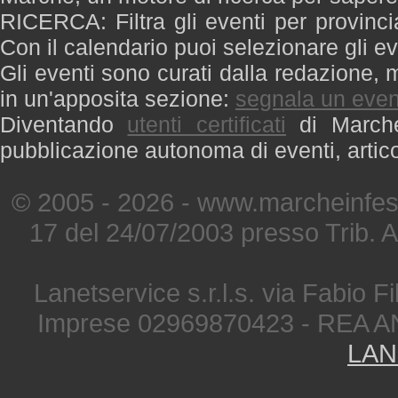
RICERCA: Filtra gli eventi per provinci
Con il calendario puoi selezionare gli ev
Gli eventi sono curati dalla redazione, m
in un'apposita sezione:
segnala un even
Diventando
utenti certificati
di Marche 
pubblicazione autonoma di eventi, artic
© 2005 - 2026 - www.marcheinfest
17 del 24/07/2003 presso Trib. 
Lanetservice s.r.l.s. via Fabio Fi
Imprese 02969870423 - REA A
LAN