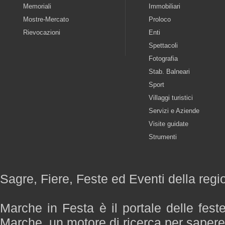
Memoriali
Immobiliari
Mostre-Mercato
Proloco
Rievocazioni
Enti
Spettacoli
Fotografia
Stab. Balneari
Sport
Villaggi turistici
Servizi e Aziende
Visite guidate
Strumenti
Sagre, Fiere, Feste ed Eventi della reg
Marche in Festa è il portale delle fest
Marche, un motore di ricerca per saper