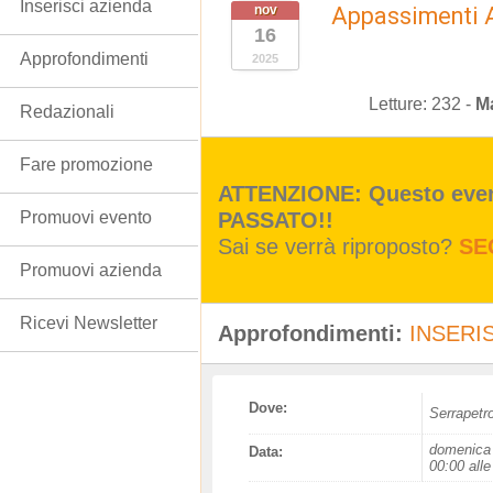
Inserisci azienda
nov
Appassimenti 
16
Approfondimenti
2025
Letture:
232
-
Ma
Redazionali
Fare promozione
ATTENZIONE: Questo event
PASSATO!!
Promuovi evento
Sai se verrà riproposto?
SE
Promuovi azienda
Ricevi Newsletter
Approfondimenti:
INSERIS
Dove:
Serrapetr
domenica 
Data:
00:00 alle