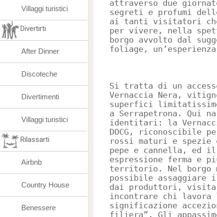
attraverso due giornat
Villaggi turistici
segreti e profumi dell
ai tanti visitatori ch
Divertirti
per vivere, nella spet
borgo avvolto dal sugg
foliage, un’esperienza
After Dinner
Discoteche
Si tratta di un access
Vernaccia Nera, vitign
Divertimenti
superfici limitatissim
a Serrapetrona. Qui na
Villaggi turistici
identitari: la Vernacc
DOCG, riconoscibile pe
Rilassarti
rossi maturi e spezie 
pepe e cannella, ed il
espressione ferma e pi
Airbnb
territorio. Nel borgo 
possibile assaggiare i
Country House
dai produttori, visita
incontrare chi lavora 
significazione accezio
Benessere
filiera”. Gli appassim