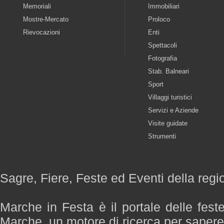
Memoriali
Immobiliari
Mostre-Mercato
Proloco
Rievocazioni
Enti
Spettacoli
Fotografia
Stab. Balneari
Sport
Villaggi turistici
Servizi e Aziende
Visite guidate
Strumenti
Sagre, Fiere, Feste ed Eventi della reg
Marche in Festa è il portale delle fest
Marche, un motore di ricerca per saper