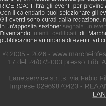
RICERCA: Filtra gli eventi per provinci
Con il calendario puoi selezionare gli ev
Gli eventi sono curati dalla redazione, m
in un'apposita sezione:
segnala un even
Diventando
utenti certificati
di Marche 
pubblicazione autonoma di eventi, artic
© 2005 - 2026 - www.marcheinfest
17 del 24/07/2003 presso Trib. 
Lanetservice s.r.l.s. via Fabio Fi
Imprese 02969870423 - REA A
LAN