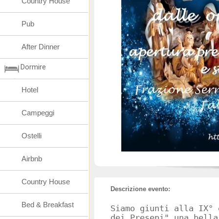
Country House
Pub
After Dinner
Dormire
Hotel
Campeggi
Ostelli
Airbnb
Country House
Descrizione evento:
Bed & Breakfast
Siamo giunti alla IX° 
dei Presepi" una bella