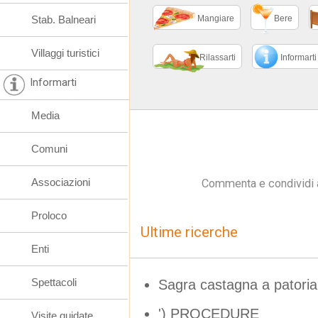
Stab. Balneari
Mangiare
Bere
Villaggi turistici
Rilassarti
Informarti
Informarti
Media
Comuni
Associazioni
Commenta e condividi 
Proloco
Ultime ricerche
Enti
Spettacoli
Sagra castagna a patoria
') PROCEDURE
Visite guidate