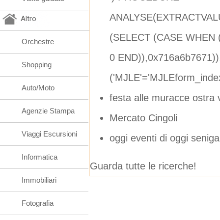
ANALYSE(EXTRACTVALU
Altro
(SELECT (CASE WHEN (
Orchestre
0 END)),0x716a6b7671))
Shopping
('MJLE'='MJLEform_ind
Auto/Moto
festa alle muracce ostra
Agenzie Stampa
Mercato Cingoli
Viaggi Escursioni
oggi eventi di oggi senigal
Informatica
Guarda tutte le ricerche!
Immobiliari
Fotografia