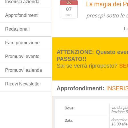
Inserisci azienda
dic
La magia dei P
07
presepi sotto le s
Approfondimenti
2025
L
Redazionali
Fare promozione
ATTENZIONE: Questo event
Promuovi evento
PASSATO!!
Sai se verrà riproposto?
SE
Promuovi azienda
Ricevi Newsletter
Approfondimenti:
INSERIS
vie del p
Dove:
frazione 
domenica 
Data:
16:30 alle