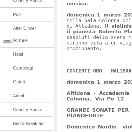
Country House
𝗺𝘂𝘀𝗶𝗰𝗮:
Pub
𝗱𝗼𝗺𝗲𝗻𝗶𝗰𝗮 𝟭 𝗺𝗮𝗿𝘇𝗼 𝟮𝟬
nella Sala Colonna del
di Altidona, 𝗶𝗹 𝘃𝗶𝗼𝗹𝗶𝗻𝗶𝘀
After Dinner
𝗶𝗹 𝗽𝗶𝗮𝗻𝗶𝘀𝘁𝗮 𝗥𝗼𝗯𝗲𝗿𝘁
assoluti della scena m
Dormire
daranno vita a un viag
emozionante.
Hotel
Campeggi
CONCERTI ORO - MALIBRA
Ostelli
𝗱𝗼𝗺𝗲𝗻𝗶𝗰𝗮 𝟭 𝗺𝗮𝗿𝘇𝗼 𝟮𝟬
𝗔𝗹𝘁𝗶𝗱𝗼𝗻𝗮 - 𝗔𝗰𝗰𝗮𝗱𝗲𝗺𝗶𝗮 
Airbnb
𝗖𝗼𝗹𝗼𝗻𝗻𝗮, 𝗩𝗶𝗮 𝗣𝗼 𝟭𝟮
Country House
𝗚𝗥𝗔𝗡𝗗𝗜 𝗦𝗢𝗡𝗔𝗧𝗘 𝗣𝗘𝗥 
𝗣𝗜𝗔𝗡𝗢𝗙𝗢𝗥𝗧𝗘
Bed & Breakfast
𝗗𝗼𝗺𝗲𝗻𝗶𝗰𝗼 𝗡𝗼𝗿𝗱𝗶𝗼, 𝘃𝗶𝗼𝗹