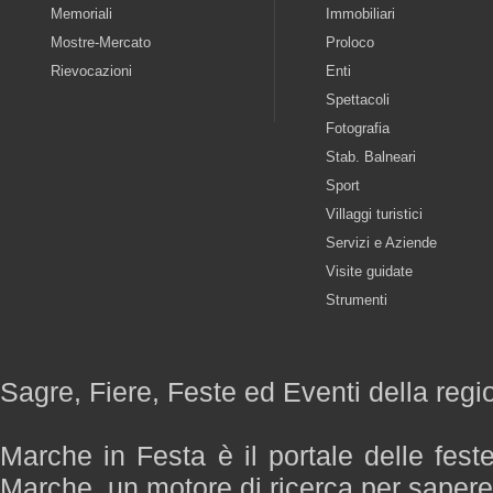
Memoriali
Immobiliari
Mostre-Mercato
Proloco
Rievocazioni
Enti
Spettacoli
Fotografia
Stab. Balneari
Sport
Villaggi turistici
Servizi e Aziende
Visite guidate
Strumenti
Sagre, Fiere, Feste ed Eventi della reg
Marche in Festa è il portale delle fest
Marche, un motore di ricerca per saper