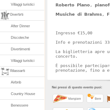
Villaggi turistici
𝗥𝗼𝗯𝗲𝗿𝘁𝗼 𝗣𝗹𝗮𝗻𝗼, 𝗽𝗶𝗮𝗻𝗼𝗳
𝗠𝘂𝘀𝗶𝗰𝗵𝗲 𝗱𝗶 𝗕𝗿𝗮𝗵𝗺𝘀, 𝗙𝗮
Divertirti
After Dinner
Ingresso €15,00
Discoteche
Info e prenotazioni 33
Divertimenti
La biglietteria apre u
concerto.
Villaggi turistici
È possibile partecipar
prenotazione, fino a e
Rilassarti
Airbnb
Nei pressi di questo evento puoi:
Country House
Mangiare
Bere
Benessere