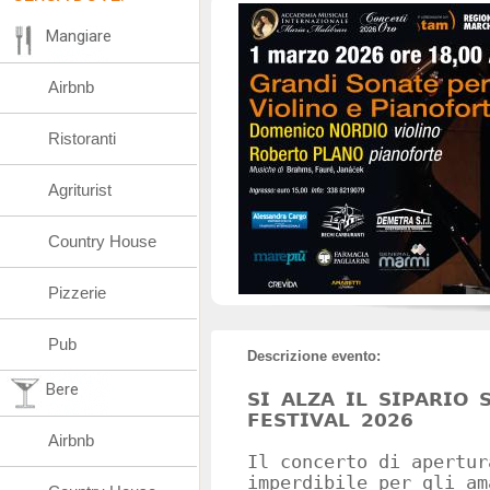
Mangiare
Airbnb
Ristoranti
Agriturist
Country House
Pizzerie
Pub
Descrizione evento:
Bere
𝗦𝗜 𝗔𝗟𝗭𝗔 𝗜𝗟 𝗦𝗜𝗣𝗔𝗥𝗜𝗢 
𝗙𝗘𝗦𝗧𝗜𝗩𝗔𝗟 𝟮𝟬𝟮𝟲
Airbnb
Il concerto di apertur
imperdibile per gli amant