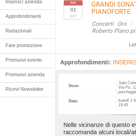
Inserisci azienda
feb
GRANDI SONAT
01
PIANOFORTE
Approfondimenti
2027
Concerti Oro - 
Roberto Plano pi
Redazionali
Let
Fare promozione
Promuovi evento
Approfondimenti:
INSERIS
Promuovi azienda
Sala Colo
Dove:
Via Po, 12
Ricevi Newsletter
parcheggi
lunedì 1 f
Data:
19:45
Nelle vicinanze di questo 
raccomanda alcuni locali/at