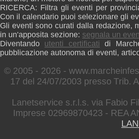
RICERCA: Filtra gli eventi per provinci
Con il calendario puoi selezionare gli ev
Gli eventi sono curati dalla redazione, m
in un'apposita sezione:
segnala un even
Diventando
utenti certificati
di Marche 
pubblicazione autonoma di eventi, artic
© 2005 - 2026 - www.marcheinfest
17 del 24/07/2003 presso Trib. 
Lanetservice s.r.l.s. via Fabio Fi
Imprese 02969870423 - REA A
LAN