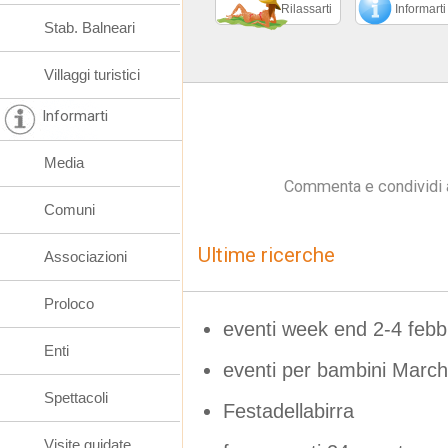
Rilassarti
Informarti
Stab. Balneari
Villaggi turistici
Informarti
Media
Commenta e condividi 
Comuni
Ultime ricerche
Associazioni
Proloco
eventi week end 2-4 febb
Enti
eventi per bambini Marc
Spettacoli
Festadellabirra
Visite guidate