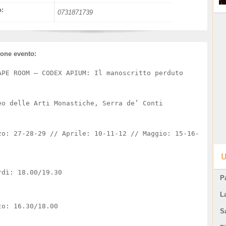
o:
0731871739
ione evento:
APE ROOM – CODEX APIUM: Il manoscritto perduto
eo delle Arti Monastiche, Serra de’ Conti
zo: 27-28-29 // Aprile: 10-11-12 // Maggio: 15-16-
U
rdì: 18.00/19.30
Pa
L
to: 16.30/18.00
S