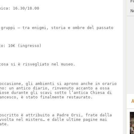
F
nica: 16.30/18.00
N
 gruppi – tra enigmi, storia e ombre del passato
to: 10€ (ingresso)
alcosa si è risvegliato nel museo.
occasione, gli ambienti si aprono anche in orario
no: un antico diario, rinvenuto accanto a ossa
iose durante gli scavi sotto l’antica Chiesa di
ancesco, è stato finalmente restaurato.
A
oscritto è attribuito a Padre Orsi, frate dalla
vvolta nel mistero… e dalle ultime pagine mai
ate.