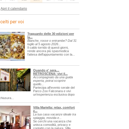
Apri il calendario
celti per voi
Traguardo delle 30 edizioni per
la...
Bianche, rosse o entrambe? Dal 31
luglio al 5 agosto 2026...
Il caldo torrido di questi giorni,
rende ancora più spasmodica
l'attesa dell'appuntamento con la...
Quando e' sera…
RETROSCENA: vivi il...
Accompagnato da una guida
esperta, potrai scoprire
quello...
Partecipa all'evento serale del
Parco Zoo Falconara e vivi
un'esperienza esclusiva dopo
chiusura...
Villa Mariella: relax, comfort
e...
La tua casa vacanze ideale tra
spiaggia, movida e...
Se cerchi una vacanza che
unisca comodità, privacy e
contatto con la natura, Villa