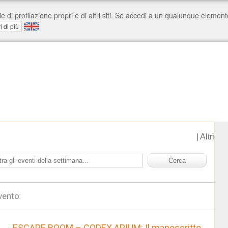
|
Altri
vento:
ESCAPE ROOM – CODEX APIUM: Il manoscritto