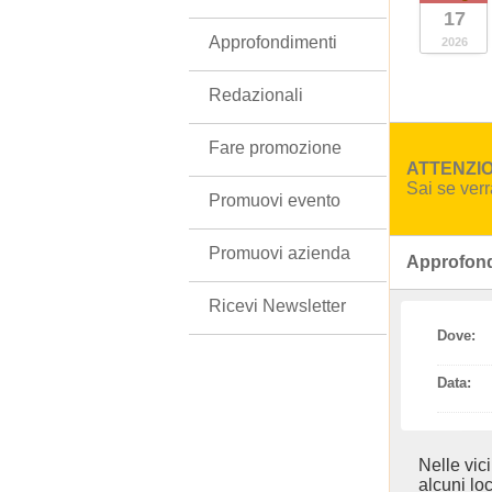
17
Approfondimenti
2026
Redazionali
Fare promozione
ATTENZION
Sai se ver
Promuovi evento
Promuovi azienda
Approfond
Ricevi Newsletter
Dove:
Data:
Nelle vic
alcuni loc