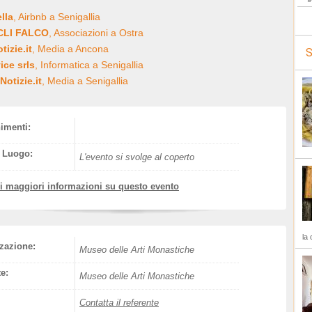
ella
, Airbnb a Senigallia
ACLI FALCO
, Associazioni a Ostra
izie.it
, Media a Ancona
S
ice srls
, Informatica a Senigallia
Notizie.it
, Media a Senigallia
nimenti:
l Luogo:
L'evento si svolge al coperto
vi maggiori informazioni su questo evento
la 
zazione:
Museo delle Arti Monastiche
e:
Museo delle Arti Monastiche
Contatta il referente