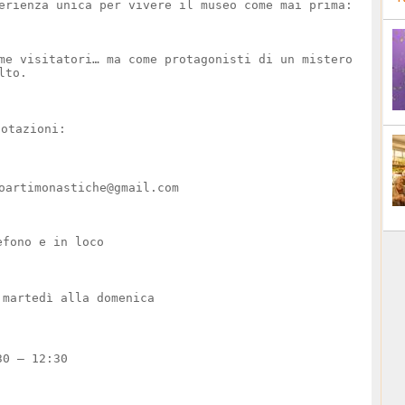
erienza unica per vivere il museo come mai prima:
me visitatori… ma come protagonisti di un mistero
lto.
enotazioni:
eoartimonastiche@gmail.com
efono e in loco
 martedì alla domenica
30 – 12:30