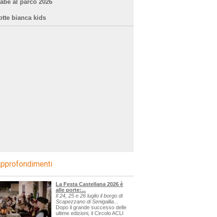
iabe al parco 2026
otte bianca kids
pprofondimenti
La Festa Castellana 2026 è
alle porte:...
Il 24, 25 e 26 luglio il borgo di
Scapezzano di Senigallia...
Dopo il grande successo delle
ultime edizioni, il Circolo ACLI