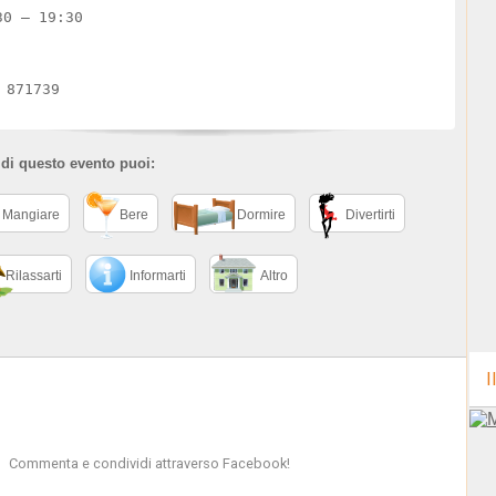
30 – 19:30
1 871739
 di questo evento puoi:
Mangiare
Bere
Dormire
Divertirti
Rilassarti
Informarti
Altro
I
Commenta e condividi attraverso Facebook!