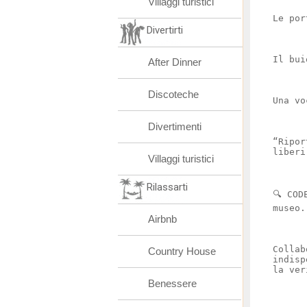
Villaggi turistici
Le por
Divertirti
Il bui
After Dinner
Discoteche
Una vo
Divertimenti
“Ripor
liberi
Villaggi turistici
Rilassarti
🔍 COD
museo.
Airbnb
Collab
Country House
indisp
la ver
Benessere