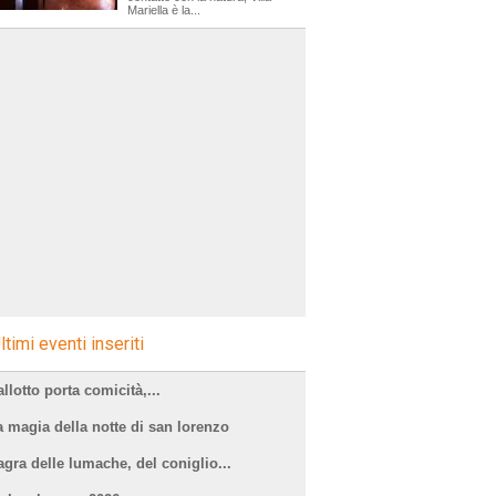
Mariella è la...
ltimi eventi inseriti
llotto porta comicità,...
a magia della notte di san lorenzo
agra delle lumache, del coniglio...