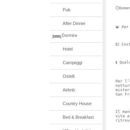
🕕Dome
Pub
After Dinner
🧩 Per
Dormire
💶 Cos
Hotel
Campeggi
🕯️ Qu
Ostelli
Per l’
nottur
Airbnb
mister
San Fr
Country House
Il man
vita a
Bed & Breakfast
ritrov