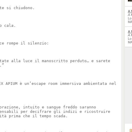
te si chiudono.
A 
A 
Lo
MA
o cala.
A 
A 
Lo
MA
ce rompe il silenzio:
tate alla luce il manoscritto perduto… e sarete
.”
EX APIUM è un’escape room immersiva ambientata nel
orazione, intuito e sangue freddo saranno
ensabili per decifrare gli indizi e ricostruire
ità prima che il tempo scada.
R