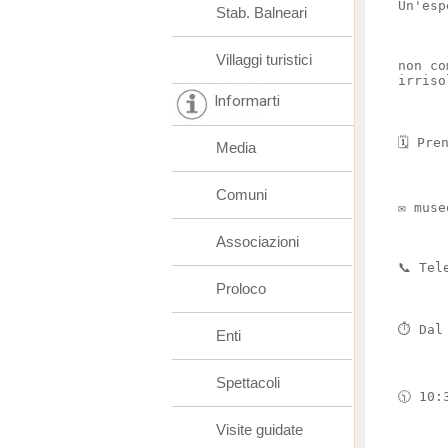
Un'esp
Stab. Balneari
Villaggi turistici
non co
irriso
Informarti
🗓️ Pr
Media
Comuni
✉️ mus
Associazioni
📞 Tel
Proloco
⏱️ Dal
Enti
Spettacoli
🕥 10:
Visite guidate