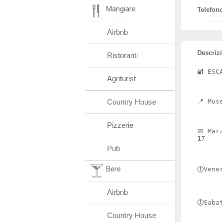
Mangiare
Telefon
Airbnb
Descriz
Ristoranti
🔐 ESC
Agriturist
Country House
📍 Mus
Pizzerie
📅 Mar
17
Pub
Bere
🕕Vene
Airbnb
🕕Saba
Country House