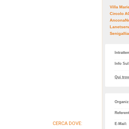
Villa Mari
Circolo 
AnconaNot
Lanetserv
Senigallia
Intratte
Info Su
Qui tro
Organiz
Referent
CERCA DOVE:
E-Mail: