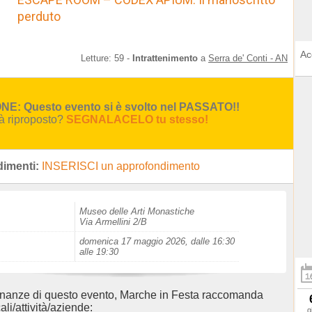
perduto
Ac
Letture:
59
-
Intrattenimento
a
Serra de' Conti - AN
E: Questo evento si è svolto nel PASSATO!!
rà riproposto?
SEGNALACELO tu stesso!
imenti:
INSERISCI un approfondimento
Museo delle Arti Monastiche
Via Armellini 2/B
domenica 17 maggio 2026, dalle 16:30
alle 19:30
inanze di questo evento, Marche in Festa raccomanda
ali/attività/aziende:
g