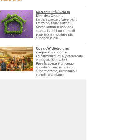
Sostenibilità 2026: la
Direttiva Green...
La vera parola chiave per il
futuro del real estate e'...
Siamo entrati in una fase
storica in cui il concetto di
proprietà immobiliare sta
subendo la più...
Cosa c'e' dietro una
cooperativa: come...
La differenza tra supermercato
e cooperativa: valori,...
Fare la spesa è un gesto
quotidiano: entriamo in un
supermercato, riempiamo il
carrello e andiamo...