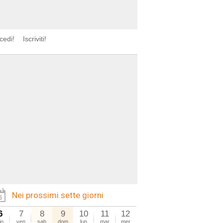
cedi!
Iscriviti!
Nei prossimi sette giorni
6
7
8
9
10
11
12
io
ven
sab
dom
lun
mar
mer