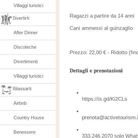
Villaggi turistici
Ragazzi a partire da 14 anni
Divertirti
Cani ammessi al guinzaglio
After Dinner
Discoteche
Prezzo: 22,00 € - Ridotto (fin
Divertimenti
𝐃𝐞𝐭𝐭𝐚𝐠𝐥𝐢 𝐞 𝐩𝐫𝐞𝐧𝐨𝐭𝐚𝐳𝐢𝐨𝐧𝐢
Villaggi turistici
Rilassarti
https://is.gd/Ki2CLs
Airbnb
prenota@activetourism.i
Country House
Benessere
333.246.2070
solo Whats