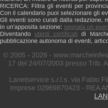
RICERCA: Filtra gli eventi per provinci
Con il calendario puoi selezionare gli ev
Gli eventi sono curati dalla redazione, m
in un'apposita sezione:
segnala un even
Diventando
utenti certificati
di Marche 
pubblicazione autonoma di eventi, artic
© 2005 - 2026 - www.marcheinfest
17 del 24/07/2003 presso Trib. 
Lanetservice s.r.l.s. via Fabio Fi
Imprese 02969870423 - REA A
LAN