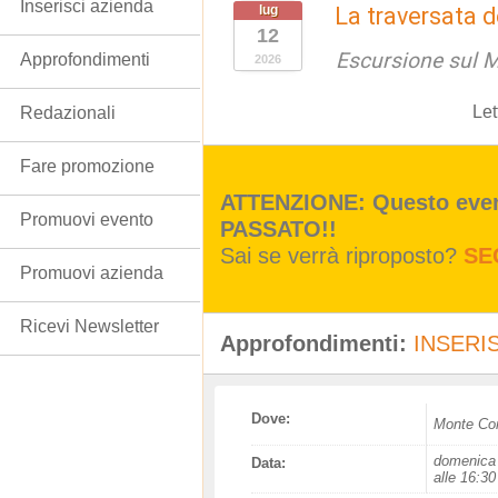
Inserisci azienda
lug
La traversata 
12
Escursione sul 
Approfondimenti
2026
Let
Redazionali
Fare promozione
ATTENZIONE: Questo event
Promuovi evento
PASSATO!!
Sai se verrà riproposto?
SE
Promuovi azienda
Ricevi Newsletter
Approfondimenti:
INSERIS
Dove:
Monte Co
domenica 
Data:
alle 16:30