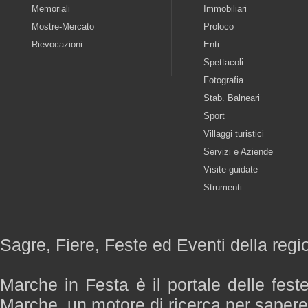
Memoriali
Immobiliari
Mostre-Mercato
Proloco
Rievocazioni
Enti
Spettacoli
Fotografia
Stab. Balneari
Sport
Villaggi turistici
Servizi e Aziende
Visite guidate
Strumenti
Sagre, Fiere, Feste ed Eventi della reg
Marche in Festa è il portale delle fest
Marche, un motore di ricerca per saper